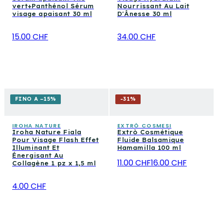
vert+Panthénol Sérum
Nourrissant Au Lait
visage apaisant 30 ml
D'Ânesse 30 ml
15.00 CHF
34.00 CHF
FINO A −15%
-
31
%
IROHA NATURE
EXTRÒ COSMESI
Iroha Nature Fiala
Extrò Cosmétique
Pour Visage Flash Effet
Fluide Balsamique
Illuminant Et
Hamamilla 100 ml
Énergisant Au
11.00 CHF
16.00 CHF
Collagène 1 pz x 1,5 ml
4.00 CHF