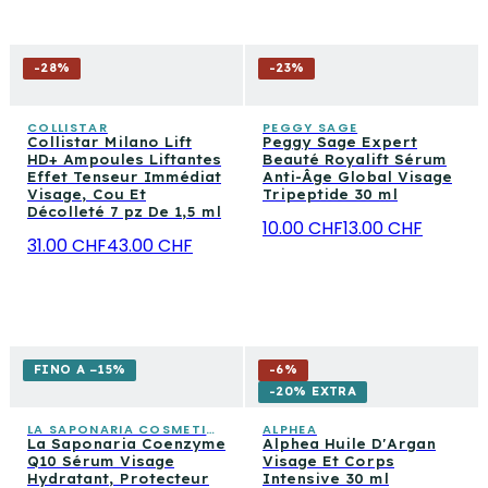
-
28
%
-
23
%
COLLISTAR
PEGGY SAGE
Collistar Milano Lift
Peggy Sage Expert
HD+ Ampoules Liftantes
Beauté Royalift Sérum
Effet Tenseur Immédiat
Anti-Âge Global Visage
Visage, Cou Et
Tripeptide 30 ml
Décolleté 7 pz De 1,5 ml
10.00 CHF
13.00 CHF
31.00 CHF
43.00 CHF
FINO A −15%
-
6
%
-20% EXTRA
LA SAPONARIA COSMETICA CONSAPEVOLE
ALPHEA
La Saponaria Coenzyme
Alphea Huile D'Argan
Q10 Sérum Visage
Visage Et Corps
Hydratant, Protecteur
Intensive 30 ml