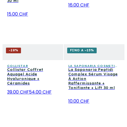
30 ml
16.00 CHF
15.00 CHF
-
28
%
FINO A −15%
COLLISTAR
LA SAPONARIA COSMETICA CONSAPEVOLE
Collistar Coffret
La Saponaria Peptidi
Aquagel Acide
Complex Sérum Visage
Hyaluronique +
À Action
Céramides
Raffermissante +
Tonifiante + Lift 30 ml
39.00 CHF
54.00 CHF
10.00 CHF