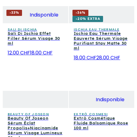
-
33
%
-
36
%
Indisponible
-20% EXTRA
SALI DI ISCHIA
ISCHIA EAU THERMALE
Sali Di Ischia Effet
Ischia Eau Thermale
Filler Sérum Visage 30
Eauverte Sérum Visage
ml
Purifiant Stay Matte 30
ml
12.00 CHF
18.00 CHF
18.00 CHF
28.00 CHF
Indisponible
BEAUTY OF JOSEON
EXTRÒ COSMESI
Beauty Of Joseon
Extrò Cosmétique
Sérum Éclat
Fluide Balsamique Rose
Propolis+Niacinamide
100 ml
Sérum Visage Lumineux