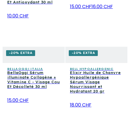
Et Antioxydant 30 ml
15.00 CHF
16.00 CHF
10.00 CHF
-20% EXTRA
-20% EXTRA
BELLAOGGI ITALIA
BELL HYPOALLERGENIC
BellaOggi Sérum
Elixir Huile de Chanvre
illuminate Collagène +
Hypoallergénique
Vitamine C - Visage Cou
Sérum Visage
Et Décolleté 30 ml
Nourrissant et
Hydratant 20 gr
15.00 CHF
18.00 CHF