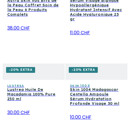
Astra Skin Vos Bffs de
Sérum Visage Biphase
la Peau Coffret Soin de
Hypoallergénique
la Peau 6 Produits
Hydratant Intensif Avec
Complets
Acide Hyaluronique 23
gr
38.00 CHF
11.00 CHF
-20% EXTRA
-20% EXTRA
LUSTREA
SKIN 1004
Lustrea Huile De
Skin 1004 Madagascar
Macadamia 100% Pure
Centella Ampoule
250 ml
Sérum Hydratation
Profonde Visage 30 ml
30.00 CHF
10.00 CHF