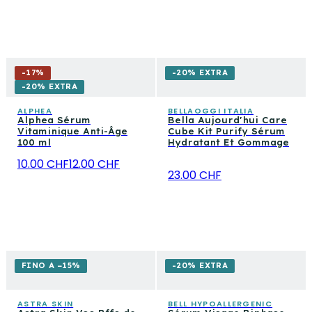
-
17
%
-20% EXTRA
-20% EXTRA
ALPHEA
BELLAOGGI ITALIA
Alphea Sérum
Bella Aujourd'hui Care
Vitaminique Anti-Âge
Cube Kit Purify Sérum
100 ml
Hydratant Et Gommage
10.00 CHF
12.00 CHF
23.00 CHF
FINO A −15%
-20% EXTRA
ASTRA SKIN
BELL HYPOALLERGENIC