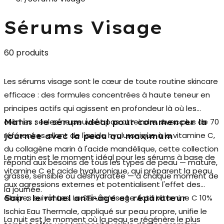
Sérums Visage
60 produits
Les
sérums visage
sont le cœur de toute routine skincare
efficace : des formules concentrées à haute teneur en
principes actifs qui agissent en profondeur là où les
crèmes seules ne peuvent pas atteindre. Avec plus de 70
Matin : le sérum idéal pour commencer la
références allant de l'acide hyaluronique à la vitamine C,
journée avec la peau au maximum
du collagène marin à l'acide mandélique, cette collection
Le matin est le moment idéal pour les sérums à base de
répond aux besoins de tous les types de peau — mature,
vitamine C et acide hyaluronique
, qui préparent la peau
grasse, sensible ou déshydratée — à chaque moment de
aux agressions externes et potentialisent l'effet des
la journée.
étapes suivantes. Le Sérum Visage Actif Vitamine C 10%
Soir : le rituel anti-âge et réparateur
Ischia Eau Thermale, appliqué sur peau propre, unifie le
La nuit est le moment où la peau se régénère le plus