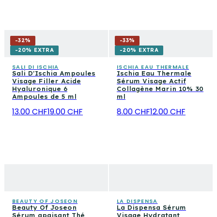
-
32
%
-
33
%
-20% EXTRA
-20% EXTRA
SALI DI ISCHIA
ISCHIA EAU THERMALE
Sali D'Ischia Ampoules
Ischia Eau Thermale
Visage Filler Acide
Sérum Visage Actif
Hyaluronique 6
Collagène Marin 10% 30
Ampoules de 5 ml
ml
13.00 CHF
19.00 CHF
8.00 CHF
12.00 CHF
BEAUTY OF JOSEON
LA DISPENSA
Beauty Of Joseon
La Dispensa Sérum
Sérum apaisant Thé
Visage Hydratant