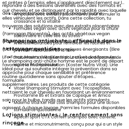
et prêtes à l'emploi, elles s'appliquent directement sur le
répondre à des besoins diversifiés avec des formats et
cuir chevelu et se distinguent par la rapidité avec laquelle
des concentrations adaptés à chaque routine.
Ampoules avec extraits placentaires pour stimuler la
elles véhiculent les actifs. Dans cette collection, tu
croissance et la vitalité
trouveras des solutions avec des extraits placentaires
Formules vegan avec actifs végétaux pour la chute
(Farmagan Placentrix), des actifs végétaux vegan
saisonnière et celle liée au stress
Shampoings anti-chute : efficacité dans le
(Farmagan Bulbo Capillina Vitalize), Aminexil Advanced
Aminexil Advanced pour renforcer les racines et
nettoyage quotidien
(L'Oréal Serie Expert), des complexes énergisants (Ekre
prévenir l'induration de la fibre
Life Force, Maxima Vital Ker Hair Loss) et des formules
Traitements énergisants pour cheveux dépourvus de
Le
shampoing anti-chute homme
est le point de départ
favorisant la microcirculation (Koster Nutris Vital). Une
vigueur et d'épaisseur
idéal pour qui souhaite intégrer la prévention dans sa
approche pour chaque sensibilité et préférence
routine quotidienne sans ajouter d'étapes
formulaire.
supplémentaires. Les produits de cette catégorie
Vitael Shampoing Stimulant avec Tricopeptides,
nettoient le cuir chevelu en favorisant un environnement
Provitamine B5 et Extraits de Capsique et Arnica
sain pour le bulbe, tandis que les actifs stimulants
Maxima Vital Ker Hair Loss Shampoo pour une action
agissent à chaque lavage. Parmi les formules disponibles
stimulante quotidienne
Lotions stimulantes : le renforcement sans
:
Alpecin Sport CTX Coffein Shampoo avec caféine,
rinçage
taurine et micronutriments, conçu pour qui a un style