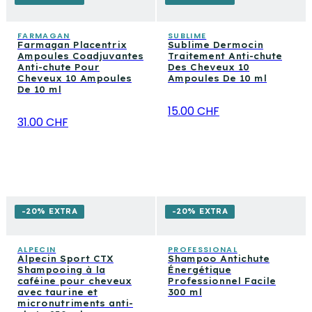
FARMAGAN
SUBLIME
Farmagan Placentrix
Sublime Dermocin
Ampoules Coadjuvantes
Traitement Anti-chute
Anti-chute Pour
Des Cheveux 10
Cheveux 10 Ampoules
Ampoules De 10 ml
De 10 ml
15.00 CHF
31.00 CHF
-20% EXTRA
-20% EXTRA
ALPECIN
PROFESSIONAL
Alpecin Sport CTX
Shampoo Antichute
Shampooing à la
Énergétique
caféine pour cheveux
Professionnel Facile
avec taurine et
300 ml
micronutriments anti-