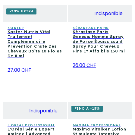
-20% EXTRA
Indisponible
KOSTER
KÉRASTASE PARIS
Koster Nutris Vital
Kérastase Paris
Traitement
Genesis Homme Spray
Complémentaire
de Force Épaississant
Prévention Chute Des
Spray Pour Cheveux
Cheveux Boîte 10 Fioles
Fins Et Affaiblis 150 ml
De 8 ml
26.00 CHF
27.00 CHF
FINO A −15%
Indisponible
L'OREAL PROFESSIONAL
MAXIMA PROFESSIONAL
L'Oréal Série Expert
Maxima Vitalker Lotion
Aminexil Advanced
Stimulante Intensive