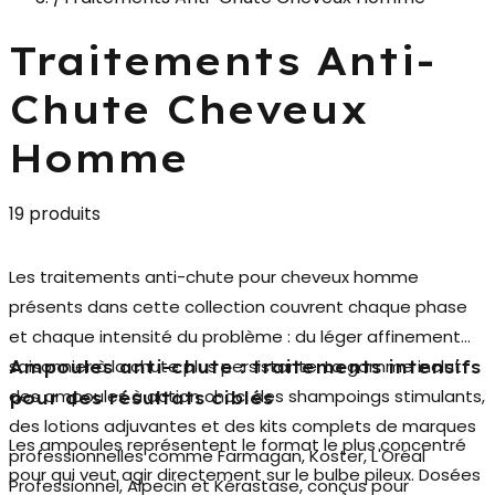
Traitements Anti-
Chute Cheveux
Homme
19 produits
Les
traitements anti-chute pour cheveux homme
présents dans cette collection couvrent chaque phase
et chaque intensité du problème : du léger affinement
saisonnier à la chute plus persistante. La gamme inclut
Ampoules anti-chute : traitements intensifs
des
ampoules à action choc
, des shampoings stimulants,
pour des résultats ciblés
des lotions adjuvantes et des kits complets de marques
Les ampoules représentent le format le plus concentré
professionnelles comme Farmagan, Koster, L'Oréal
pour qui veut agir directement sur le bulbe pileux. Dosées
Professionnel, Alpecin et Kérastase, conçus pour