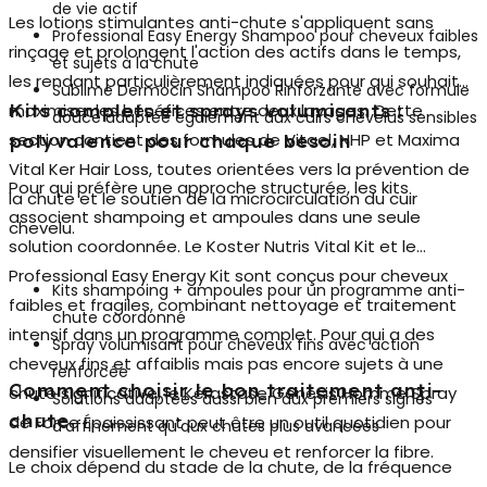
de vie actif
Les
lotions stimulantes anti-chute
s'appliquent sans
Professional Easy Energy Shampoo pour cheveux faibles
rinçage et prolongent l'action des actifs dans le temps,
et sujets à la chute
les rendant particulièrement indiquées pour qui souhaite
Sublime Dermocin Shampoo Rinforzante avec formule
maximiser les bénéfices entre deux lavages. Cette
Kits complets et sprays volumisants :
douce adaptée également aux cuirs chevelus sensibles
section contient des formules de Vitael, NHP et Maxima
polyvalence pour chaque besoin
Vital Ker Hair Loss, toutes orientées vers la prévention de
Pour qui préfère une approche structurée, les kits
la chute et le soutien de la microcirculation du cuir
associent shampoing et ampoules dans une seule
chevelu.
solution coordonnée. Le Koster Nutris Vital Kit et le
Professional Easy Energy Kit sont conçus pour cheveux
Kits shampoing + ampoules pour un programme anti-
faibles et fragiles, combinant nettoyage et traitement
chute coordonné
intensif dans un programme complet. Pour qui a des
Spray volumisant pour cheveux fins avec action
cheveux fins et affaiblis mais pas encore sujets à une
renforcée
Comment choisir le bon traitement anti-
chute significative, le Kérastase Genesis Homme Spray
Solutions adaptées aussi bien aux premiers signes
chute
de Force Épaississant peut être un outil quotidien pour
d'affinement qu'aux chutes plus avancées
densifier visuellement le cheveu et renforcer la fibre.
Le choix dépend du stade de la chute, de la fréquence