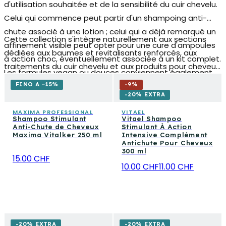
d'utilisation souhaitée et de la sensibilité du cuir chevelu.
Celui qui commence peut partir d'un shampoing anti-
chute associé à une lotion ; celui qui a déjà remarqué un
Cette collection s'intègre naturellement aux sections
affinement visible peut opter pour une cure d'ampoules
dédiées aux
baumes et revitalisants renforcés
, aux
à action choc, éventuellement associée à un kit complet.
traitements du cuir chevelu et aux produits pour cheveux
Les formules vegan ou douces conviennent également
homme en général, permettant de construire une routine
aux cuirs chevelus réactifs, tandis que les versions à base
FINO A −15%
-
9
%
capillaire complète orientée vers la santé du cheveu
-20% EXTRA
de caféine ou d'extraits stimulants sont bien adaptées à
dans le temps.
qui pratique le sport et recherche une réponse
MAXIMA PROFESSIONAL
VITAEL
Shampoo Stimulant
Vitael Shampoo
énergisante.
Anti-Chute de Cheveux
Stimulant À Action
Maxima Vitalker 250 ml
Intensive Complément
Antichute Pour Cheveux
300 ml
15.00 CHF
10.00 CHF
11.00 CHF
-20% EXTRA
-20% EXTRA