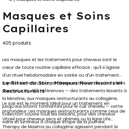
Masques et Soins
Capillaires
405 produits
Les
masques et les traitements pour cheveux
sont le
cœur de toute routine capillaire efficace : qu'il s'agisse
d'un rituel hebdomadaire en soirée ou d'un traitement
express le matin, chaque cheveu a besoin de soins ciblés.
Le Rituel du Soir : Masques Nourrissants et
Avec plus de 465 références — des traitements lissants à
Restructurants
la kératine, aux masques restructurants au collagène,
Le soir est le moment idéal pour un traitement en
jusqu'aux lotions tonifiantes pour le cuir chevelu — cette
profondeur. Les
masques restructurants
comme ceux de
collection couvre tous les besoins, pour des cheveux
Vitael pour cheveux secs et abîmés ou la ligne Life
sains et lumineux à chaque étape de la journée.
Therapy de Maxima au collagène agissent pendant le