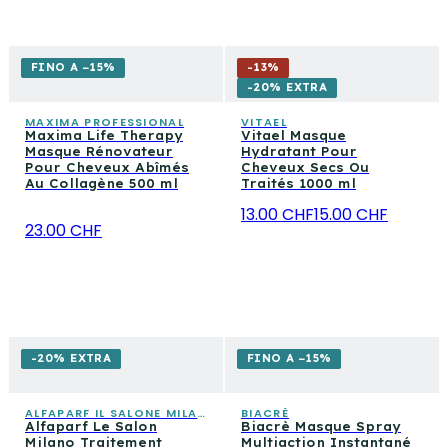
FINO A −15%
-
13
%
-20% EXTRA
MAXIMA PROFESSIONAL
VITAEL
Maxima Life Therapy
Vitael Masque
Masque Rénovateur
Hydratant Pour
Pour Cheveux Abîmés
Cheveux Secs Ou
Au Collagène 500 ml
Traités 1000 ml
13.00 CHF
15.00 CHF
23.00 CHF
-20% EXTRA
FINO A −15%
ALFAPARF IL SALONE MILANO
BIACRÈ
Alfaparf Le Salon
Biacrè Masque Spray
Milano Traitement
Multiaction Instantané