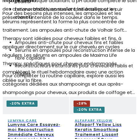
Traitement
rinçage. Le masque acidifiant à pH acide complète le soin
couleur
des cheveux traités, en scellant les écailles et en
Lotions rafraîchissantes et tonifiantes pour le cuir
Pour des besoins plus intenses, les ampoules et les
préservant l'intensité de la couleur dans le temps.
chevelu
sérums représentent la forme la plus concentrée de
traitement. Les ampoules anti-chute de Volhair Soft
Therapy sont idéales pour cheveux faibles et fins, à
Ampoules anti-chute pour cheveux fins et faibles
appliquer directement sur le cuir chevelu en cycles
Sérums en ampoules pour reconstruction intense de la
réguliers. Les sérums en ampoules de Maxima Life
fibre capillaire
Therapy, spécifiques pour cheveux endommagés,
Reconstructeurs instantanés pour cheveux affaiblis et
complètent le rituel hebdomadaire avec une action
fragiles
Pour compléter ta routine capillaire, explore aussi les
ciblée sur la fibre.
catégories dédiées aux shampooings et aux après-
shampooings pour cheveux, aux produits de coiffage et
aux traitements spécifiques pour le cuir chevelu. Un
-20% EXTRA
-
28
%
parcours complet du lavage à la finition, pensé pour
-20% EXTRA
chaque type de cheveux et chaque moment de la
LUMYNA CARE
ALFAPARF YELLOW
Lumyna Care Essayez-
Alfaparf Yellow Liss
journée.
moi Reconstruction
Keratin Smoothing
Immédiate Cheveux
Traitement Lissant