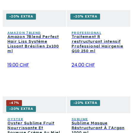
-20% EXTRA
-20% EXTRA
AMAZON 7BLEND
PROFESSIONAL
Amazon 7Blend Perfect
Traitement R
Hair Liss Système
restructurant intensif
Lissant Brésilien 2x100
Professional Hairgenie
ml
Q10 250 ml
19.00 CHF
24.00 CHF
-
47
%
-20% EXTRA
-20% EXTRA
OYSTER
SUBLIME
Oyster Sublime Fruit
Sublime Masque
Nourrissante Et
Réstructurant À l'Argan
Soyeuse Crème Au Miel
1000 ml