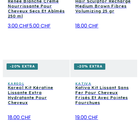
Renée Blanche Crème
Hair Sculptor Recharge
Nourrissante Pour
Medium Brown Fibres
Cheveux Secs Et Abîmés
Volumizing 25 gr
250 ml
3.00 CHF
5.00 CHF
18.00 CHF
-20% EXTRA
-20% EXTRA
KAREOL
KATIVA
Kareol Kit Kératine
Kativa Kit Lissant Sans
Lissante Extra
Fer Pour Cheveux
Hydratante Pour
Frisés Et Avec Pointes
Cheveux
Fourchues
18.00 CHF
19.00 CHF