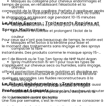
Masques au collagène pour cheveux endommagés et
temps de pose, en rétablissant l'élasticité et la
abîmés
compacité de la fibre capillaire. Parfaits à appliquer après
Traitements hydratants pour cheveux secs ou traités
le shampoing, en laissant agir pendant 10-15 minutes
chimiquement
Le Matin Express : Traitements Rapides et
avant le rinçage.
Masques acidifiants à pH acide pour cheveux colorés,
Sprays Multiaction
qui scellent la cuticule et prolongent l'éclat de la
couleur
Pour ceux qui n'ont pas beaucoup de temps, le matin est
Masques effet botox à la kératine pour lisser et
le moment des traitements sans rinçage et des sprays
compacter la fibre
instantanés. Des produits comme le masque spray 15-
en-1 de Biacrè ou le Top Ten Spray de NHP Nutri Argan
Spray multifonction 15-en-1 pour tous les types de
s'appliquent sur cheveux secs ou humides, sans rinçage,
cheveux
offrant protection thermique, nutrition et discipline en
Fluides reconstructeurs et protecteurs à la kératine
quelques secondes. Les fluides reconstructeurs à la
sans rinçage
Le Rituel Hebdomadaire : Traitements
kératine, comme celui de Energy Keratin, s'utilisent aussi
Sérums légers pour cheveux affaiblis et fragiles
Profonds et Lissants
comme finition finale pour éliminer les fourches et ajouter
Traitements 10-en-1 express pour la discipline et la
de la luminosité avant de sortir.
protection contre la chaleur
Une fois par semaine, c'est le moment de se consacrer à