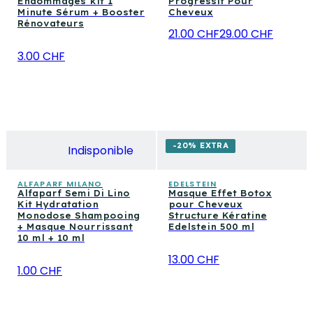
Endommagés kit 1
Progressif Pour
Minute Sérum + Booster
Cheveux
Rénovateurs
21.00 CHF
29.00 CHF
3.00 CHF
-20% EXTRA
Indisponible
ALFAPARF MILANO
EDELSTEIN
Alfaparf Semi Di Lino
Masque Effet Botox
Kit Hydratation
pour Cheveux
Monodose Shampooing
Structure Kératine
+ Masque Nourrissant
Edelstein 500 ml
10 ml + 10 ml
13.00 CHF
1.00 CHF