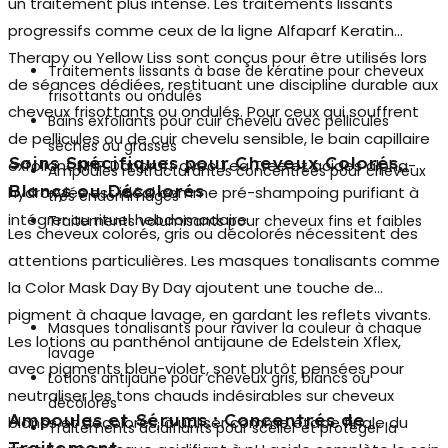
un traitement plus intense. Les
traitements lissants
progressifs
comme ceux de la ligne Alfaparf Keratin
Therapy ou Yellow Liss sont conçus pour être utilisés lors
Traitements lissants à base de kératine pour cheveux
de séances dédiées, restituant une discipline durable aux
frisottants ou ondulés
cheveux frisottants ou ondulés. Pour ceux qui souffrent
Bains exfoliants pour cuir chevelu avec pellicules
de pellicules ou de cuir chevelu sensible, le bain capillaire
sèches ou grasses
Soins Spécifiques pour Cheveux Colorés,
exfoliant NHP Dandruff avec Tea Tree et acides alpha-
Ampoules restructurantes concentrées pour cheveux
Blancs ou Décolorés
hydroxylés est idéal comme pré-shampoing purifiant à
très endommagés
intégrer au rituel hebdomadaire.
Traitements volumisants pour cheveux fins et faibles
Les cheveux colorés, gris ou décolorés nécessitent des
attentions particulières. Les
masques tonalisants
comme
la Color Mask Day By Day ajoutent une touche de
pigment à chaque lavage, en gardant les reflets vivants.
Masques tonalisants pour raviver la couleur à chaque
Les lotions au panthénol antijaune de Edelstein Xflex,
lavage
avec pigments bleu-violet, sont plutôt pensées pour
Lotions antijaune pour cheveux gris, blancs ou
neutraliser les tons chauds indésirables sur cheveux
décolorés
Ampoules et Sérums : Concentrés de
blancs et décolorés, à utiliser comme étape finale du
Traitements acidifiants pour sceller et protéger la