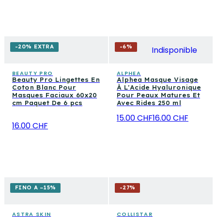
-20% EXTRA
-
6
%
Indisponible
BEAUTY PRO
ALPHEA
Beauty Pro Lingettes En
Alphea Masque Visage
Coton Blanc Pour
À L'Acide Hyaluronique
Masques Faciaux 60x20
Pour Peaux Matures Et
cm Paquet De 6 pcs
Avec Rides 250 ml
15.00 CHF
16.00 CHF
16.00 CHF
FINO A −15%
-
27
%
ASTRA SKIN
COLLISTAR