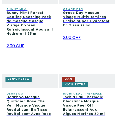
BUNNY MIMI
GRACE DAY
Bunny Mimi Forest
Grace Day Masque
Cooling Soothing Pack
Visage Multivitamines
de masque Masque
Fraise Super Hydratant
Visage Coréen
En Tissu 27 ml
Rafraîchissant Apaisant
Hydratant 23 ml
2.00 CHF
2.00 CHF
-20% EXTRA
-
33
%
-20% EXTRA
DEARBOO
ISCHIA EAU THERMALE
Dearboo Masque
Ischia Eau Thermale
Quotidien Rose Thé
Clèarance Masque
Vert Masque Visage
Visage Peel Off
Revitalisant En Tissu
Éclaircissant Aux
Revitalisant Avec Rose
Algues Marines 30 ml