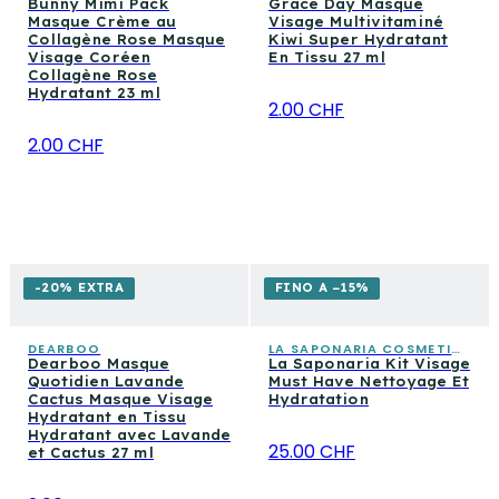
Bunny Mimi Pack
Grace Day Masque
Masque Crème au
Visage Multivitaminé
Collagène Rose Masque
Kiwi Super Hydratant
Visage Coréen
En Tissu 27 ml
Collagène Rose
Hydratant 23 ml
2.00 CHF
2.00 CHF
-20% EXTRA
FINO A −15%
DEARBOO
LA SAPONARIA COSMETICA CONSAPEVOLE
Dearboo Masque
La Saponaria Kit Visage
Quotidien Lavande
Must Have Nettoyage Et
Cactus Masque Visage
Hydratation
Hydratant en Tissu
Hydratant avec Lavande
25.00 CHF
et Cactus 27 ml