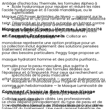
Antiâge d'Ischia Eau Thermale, les formules Alphea à
Acide hyaluronique pour repulper et réduire les rides
l'acide hyaluronique et à l'acide mandélique, ou le
superficielles
Masque Q10 Power Antirrides de Nivea — agissent sur le
Collagène et Q10 pour raffermir et améliorer l'élasticité
teint, l'élasticité et la densité cutanée, en luttant contre
Acide mandélique pour uniformiser le teint terne
Masques Spécifiques : Homme, Luminosité
les signes visibles du vieillissement. Le Masque
Huile d'argan pour nourrir en profondeur les peaux
et Formats Professionnels
Micromagnétique au Collagène de Collistar en
matures et déshydratées
monodose représente une option pratique pour un
La collection inclut également des solutions pensées
traitement intensif choc.
pour des besoins particuliers. Peggy Sage propose un
masque hydratant homme
et des patchs purifiants
formulés pour la peau masculine, plus sujette à
Ligne homme avec des formules dédiées aux
l'épaisseur et à l'impureté. Pour ceux qui recherchent un
spécificités de la peau masculine
effet immédiat de luminosité — avant un événement ou
Masques en monodose pour l'hygiène et la praticité en
comme soin hebdomadaire — le Masque Luminosité de
salon
Comment Choisir le Bon Masque Visage
Peggy Sage et le Masque Illuminant Monodose de
Masques tonifiants et glacés pour réactiver la
Collistar sont des choix ciblés. Les professionnels
microcirculation
Le choix dépend principalement du type de peau et de
trouveront des formats de 250 ml idéals pour la cabine
Coffrets cadeaux avec masque associé à une crème
l'objectif du traitement. Une peau grasse bénéficie de