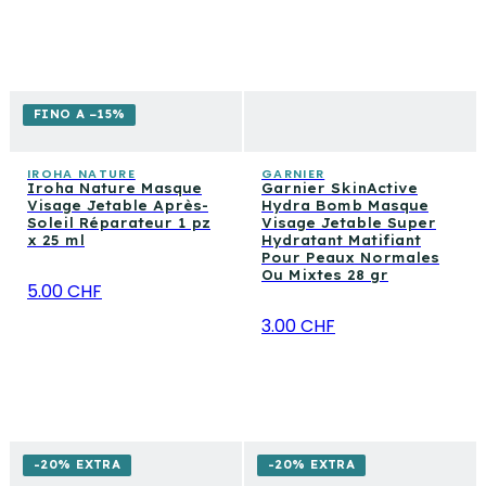
FINO A −15%
IROHA NATURE
GARNIER
Iroha Nature Masque
Garnier SkinActive
Visage Jetable Après-
Hydra Bomb Masque
Soleil Réparateur 1 pz
Visage Jetable Super
x 25 ml
Hydratant Matifiant
Pour Peaux Normales
Ou Mixtes 28 gr
5.00 CHF
3.00 CHF
-20% EXTRA
-20% EXTRA