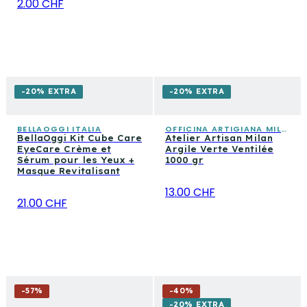
2.00 CHF
-20% EXTRA
-20% EXTRA
BELLAOGGI ITALIA
OFFICINA ARTIGIANA MILANO
BellaOggi Kit Cube Care
Atelier Artisan Milan
EyeCare Crème et
Argile Verte Ventilée
Sérum pour les Yeux +
1000 gr
Masque Revitalisant
13.00 CHF
21.00 CHF
-
57
%
-
40
%
-20% EXTRA