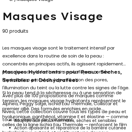
Masques Visage
90 produits
Les
masques visage
sont le traitement intensif par
excellence dans la routine de soin de la peau :
concentrés en principes actifs, ils agissent rapidement
pour répondre à des besoins spécifiques comme
Masques Hydratants : pour Peaux Sèches,
l'hydratation profonde, la purification des pores,
Sensibles et Déshydratées
l'illumination du teint ou la lutte contre les signes de l'âge.
Si la peau tend à la sécheresse ou à une sensation de
Avec plus de 100 propositions de marques comme
tension, les
masques visage hydratants
représentent le
Alphea, Peggy Sage, Ischia Eau Thermale, Collistar et
premier allié. Des formules enrichies en acide
Nivea, cette collection couvre tous les types de peau et
hyaluronique, panthénol, vitamine E et élastine — comme
tous les objectifs de traitement.
Adaptés aux peaux normales, sèches et sensibles
celles de la ligne Ischia Eau Thermale — renforcent le film
Action apaisante et réparatrice de la barrière cutanée