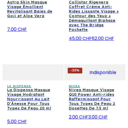
Astra Skin Masque
Collistar Rigenera
Visage Émollient
Coffret Crème Anti-
Revitalisant Baies de
Rides Lissante Visage +
Goji et Aloe Vera
Contour des Yeux +
Démaquillant Biphase
avec The Bridge
7.00 CHF
Pochette
45.00 CHF
62.00 CHF
-
33
%
Indisponible
LA DISPENSA
NIVEA
La Dispensa Masque
Nivea Masque Visage
Visage Hydratant
Q10 Power Anti-rides
Nourrissant Au Lait
Raffermissant Pour
D'Ânesse Pour Tous
Tous Types De Peau 2
Types De Peau 20 ml
Dosettes De 7,5 ml
2.00 CHF
3.00 CHF
5.00 CHF