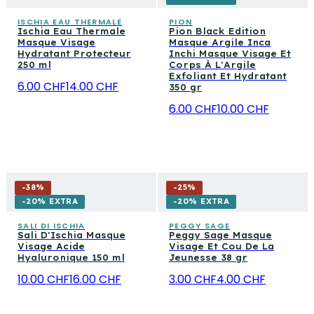
ISCHIA EAU THERMALE
PION
Ischia Eau Thermale
Pion Black Edition
Masque Visage
Masque Argile Inca
Hydratant Protecteur
Inchi Masque Visage Et
250 ml
Corps À L'Argile
Exfoliant Et Hydratant
6.00 CHF
14.00 CHF
350 gr
6.00 CHF
10.00 CHF
-
38
%
-
25
%
-20% EXTRA
-20% EXTRA
SALI DI ISCHIA
PEGGY SAGE
Sali D'Ischia Masque
Peggy Sage Masque
Visage Acide
Visage Et Cou De La
Hyaluronique 150 ml
Jeunesse 38 gr
10.00 CHF
16.00 CHF
3.00 CHF
4.00 CHF