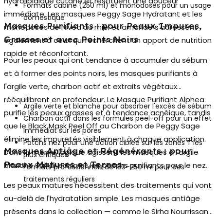
hydrolipidique cutané et restituent une douceur
Formats cabine (250 ml) et monodoses pour un usage
immédiate. Les masques Peggy Sage Hydratant et les
domestique
Masques Purifiants : pour Peaux Impures,
monodoses de Nivea au miel et amande s'adressent
Grasses et avec Points Noirs
également à ceux qui recherchent un apport de nutrition
rapide et réconfortant.
Pour les peaux qui ont tendance à accumuler du sébum
et à former des points noirs, les
masques purifiants
à
l'argile verte, charbon actif et extraits végétaux
rééquilibrent en profondeur. Le Masque Purifiant Alphea
Argile verte et blanche pour absorber l'excès de sébum
purifie les peaux grasses et à tendance acnéique, tandis
Charbon actif dans les formules peel-off pour un effet
que le Black Mask Peel Off au Charbon de Peggy Sage
immédiat sur les pores
élimine les impuretés visiblement à chaque application.
Patchs nez pour une action ciblée sur les zones T les
Masques Antiâge et Régénérants : pour
Dans la même logique agissent les masques à l'argile
plus critiques
Peaux Matures et Ternes
blanche Sali di Ischia et les patchs purifiants pour le nez.
Formats professionnels de 150–250 ml pour des
traitements réguliers
Les peaux matures nécessitent des traitements qui vont
au-delà de l'hydratation simple. Les masques
antiâge
présents dans la collection — comme le Sirha Nourrissant