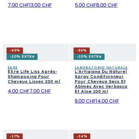
7.00 CHF
13.00 CHF
5.00 CHF
8.00 CHF
-
43
%
-
36
%
-20% EXTRA
-20% EXTRA
EKRE
LABORATORIO NATURALE
Ekre Life Liss Après-
L'Artigiana Du Naturel
Shampooing Pour
Spray Conditionneur
Cheveux Lisses 200 ml
Pour Cheveux Secs Et
Abîmés Avec Verbasco
4.00 CHF
7.00 CHF
Et Aloe 100 ml
9.00 CHF
14.00 CHF
-
17
%
-
14
%