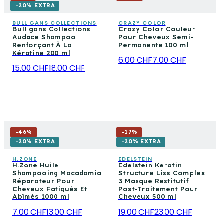
-20% EXTRA
BULLIGANS COLLECTIONS
CRAZY COLOR
Bulligans Collections
Crazy Color Couleur
Audace Shampoo
Pour Cheveux Semi-
Renforçant À La
Permanente 100 ml
Kératine 200 ml
6.00 CHF
7.00 CHF
15.00 CHF
18.00 CHF
-
46
%
-
17
%
-20% EXTRA
-20% EXTRA
H.ZONE
EDELSTEIN
H.Zone Huile
Edelstein Keratin
Shampooing Macadamia
Structure Liss Complex
Réparateur Pour
3 Masque Restitutif
Cheveux Fatigués Et
Post-Traitement Pour
Abîmés 1000 ml
Cheveux 500 ml
7.00 CHF
13.00 CHF
19.00 CHF
23.00 CHF