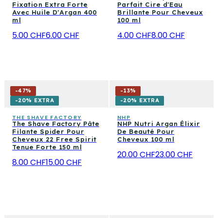
Fixation Extra Forte
Parfait Cire d'Eau
Avec Huile D'Argan 400
Brillante Pour Cheveux
ml
100 ml
5.00 CHF
6.00 CHF
4.00 CHF
8.00 CHF
-
47
%
-
13
%
-20% EXTRA
-20% EXTRA
THE SHAVE FACTORY
NHP
The Shave Factory Pâte
NHP Nutri Argan Élixir
Filante Spider Pour
De Beauté Pour
Cheveux 22 Free Spirit
Cheveux 100 ml
Tenue Forte 150 ml
20.00 CHF
23.00 CHF
8.00 CHF
15.00 CHF