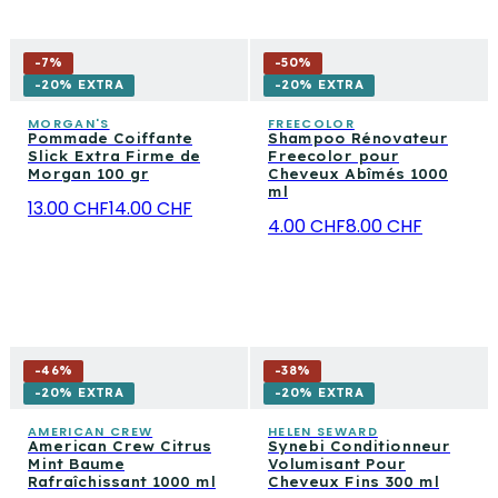
-
7
%
-
50
%
-20% EXTRA
-20% EXTRA
MORGAN'S
FREECOLOR
Pommade Coiffante
Shampoo Rénovateur
Slick Extra Firme de
Freecolor pour
Morgan 100 gr
Cheveux Abîmés 1000
ml
13.00 CHF
14.00 CHF
4.00 CHF
8.00 CHF
-
46
%
-
38
%
-20% EXTRA
-20% EXTRA
AMERICAN CREW
HELEN SEWARD
American Crew Citrus
Synebi Conditionneur
Mint Baume
Volumisant Pour
Rafraîchissant 1000 ml
Cheveux Fins 300 ml