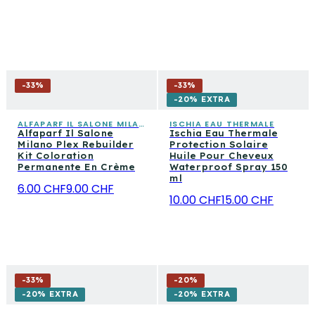
-
33
%
-
33
%
-20% EXTRA
ALFAPARF IL SALONE MILANO
ISCHIA EAU THERMALE
Alfaparf Il Salone
Ischia Eau Thermale
Milano Plex Rebuilder
Protection Solaire
Kit Coloration
Huile Pour Cheveux
Permanente En Crème
Waterproof Spray 150
ml
6.00 CHF
9.00 CHF
10.00 CHF
15.00 CHF
-
33
%
-
20
%
-20% EXTRA
-20% EXTRA