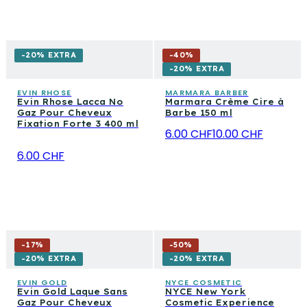
-20% EXTRA
-
40
%
-20% EXTRA
EVIN RHOSE
MARMARA BARBER
Evin Rhose Lacca No
Marmara Crème Cire à
Gaz Pour Cheveux
Barbe 150 ml
Fixation Forte 3 400 ml
6.00 CHF
10.00 CHF
6.00 CHF
-
17
%
-
50
%
-20% EXTRA
-20% EXTRA
EVIN GOLD
NYCE COSMETIC
Evin Gold Laque Sans
NYCE New York
Gaz Pour Cheveux
Cosmetic Experience