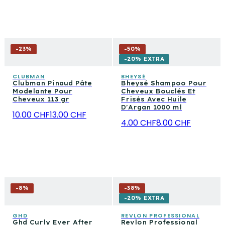
-
23
%
-
50
%
-20% EXTRA
CLUBMAN
BHEYSÉ
Clubman Pinaud Pâte
Bheysé Shampoo Pour
Modelante Pour
Cheveux Bouclés Et
Cheveux 113 gr
Frisés Avec Huile
D'Argan 1000 ml
10.00 CHF
13.00 CHF
4.00 CHF
8.00 CHF
-
8
%
-
38
%
-20% EXTRA
GHD
REVLON PROFESSIONAL
Ghd Curly Ever After
Revlon Professional