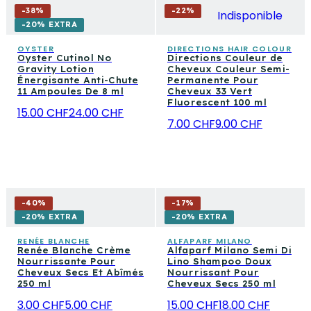
-
38
%
-
22
%
Indisponible
-20% EXTRA
OYSTER
DIRECTIONS HAIR COLOUR
Oyster Cutinol No
Directions Couleur de
Gravity Lotion
Cheveux Couleur Semi-
Énergisante Anti-Chute
Permanente Pour
11 Ampoules De 8 ml
Cheveux 33 Vert
Fluorescent 100 ml
15.00 CHF
24.00 CHF
7.00 CHF
9.00 CHF
-
40
%
-
17
%
-20% EXTRA
-20% EXTRA
RENÉE BLANCHE
ALFAPARF MILANO
Renée Blanche Crème
Alfaparf Milano Semi Di
Nourrissante Pour
Lino Shampoo Doux
Cheveux Secs Et Abîmés
Nourrissant Pour
250 ml
Cheveux Secs 250 ml
3.00 CHF
5.00 CHF
15.00 CHF
18.00 CHF