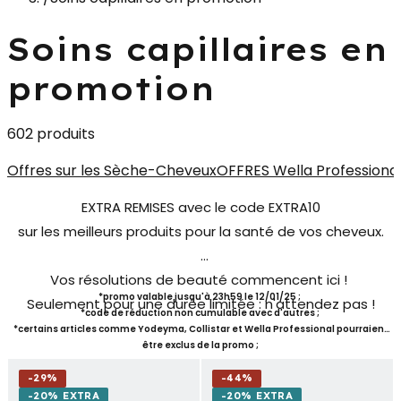
Soins capillaires en
promotion
602 produits
Offres sur les Sèche-Cheveux
OFFRES Wella Professiona
EXTRA REMISES avec le code EXTRA10
sur les meilleurs produits pour la santé de vos cheveux.
Vos résolutions de beauté commencent ici !
*promo valable jusqu'à 23h59 le 12/01/25 ;
Seulement pour une durée limitée : n'attendez pas !
*code de réduction non cumulable avec d'autres ;
*certains articles comme Yodeyma, Collistar et Wella Professional pourraient
être exclus de la promo ;
-
29
%
-
44
%
-20% EXTRA
-20% EXTRA