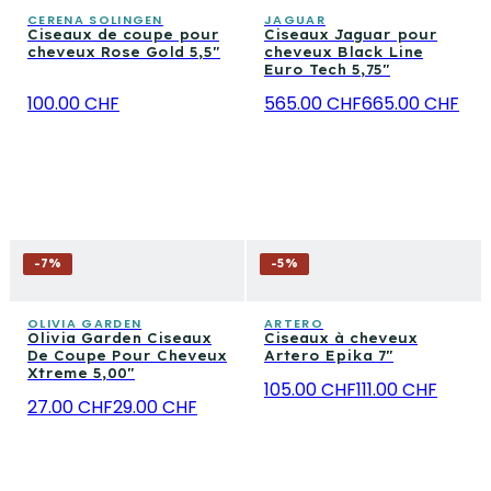
CERENA SOLINGEN
JAGUAR
Ciseaux de coupe pour
Ciseaux Jaguar pour
cheveux Rose Gold 5,5"
cheveux Black Line
Euro Tech 5,75"
100.00 CHF
565.00 CHF
665.00 CHF
-
7
%
-
5
%
OLIVIA GARDEN
ARTERO
Olivia Garden Ciseaux
Ciseaux à cheveux
De Coupe Pour Cheveux
Artero Epika 7"
Xtreme 5,00"
105.00 CHF
111.00 CHF
27.00 CHF
29.00 CHF