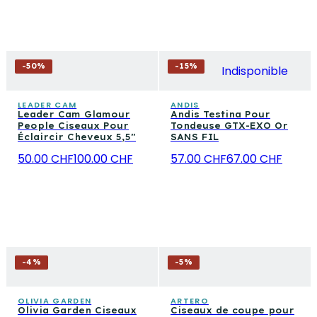
-
50
%
-
15
%
Indisponible
LEADER CAM
ANDIS
Leader Cam Glamour
Andis Testina Pour
People Ciseaux Pour
Tondeuse GTX-EXO Or
Éclaircir Cheveux 5,5"
SANS FIL
50.00 CHF
100.00 CHF
57.00 CHF
67.00 CHF
-
4
%
-
5
%
OLIVIA GARDEN
ARTERO
Olivia Garden Ciseaux
Ciseaux de coupe pour