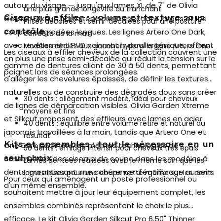
autour du visage — jusqu'aux lames XL de 7" de Olivia
une plus grande longévité du tranchant
Ciseaux à effiler : volume et texture sous
Garden Silkcut, parfaites pour les sections larges et les
Prises décalées et semi-décalées pour une posture
contrôle
coupes dégradées longues. Les lignes Artero One Dark,
correcte de la main
avec revêtement PVD noir mat hypoallergénique, offrent
Modèles dédiés aux gauchers dans la ligne Artero One
Les
ciseaux à effiler cheveux
de la collection couvrent une
en plus une prise semi-décalée qui réduit la tension sur le
gamme de dentures allant de 30 à 50 dents, permettant
poignet lors de séances prolongées.
d'alléger les chevelures épaisses, de définir les textures
naturelles ou de construire des dégradés doux sans créer
30 dents : allègement modéré, idéal pour cheveux
de lignes de démarcation visibles. Olivia Garden Xtreme
moyens et fins
et Silkcut proposent des effileurs avec lames en acier
40 dents : équilibre entre volume retiré et naturel du
japonais travaillées à la main, tandis que Artero One et
résultat
Kits et ensembles : tout le nécessaire en un
One Dark déclinent les mêmes technologies de
50 dents : effilage intensif pour cheveux très épais
seul choix
construction des ciseaux de coupe dans les modèles à
Lames dentées réalisées avec le même soin que les
dents, garantissant une cohérence d'équilibrage au sein
lames lisses pour une coupe nette même sur les dents
Pour ceux qui aménagent un poste professionnel ou
d'un même ensemble.
souhaitent mettre à jour leur équipement complet, les
ensembles combinés représentent le choix le plus
efficace. Le kit
Olivia Garden Silkcut Pro 6,50" Thinner