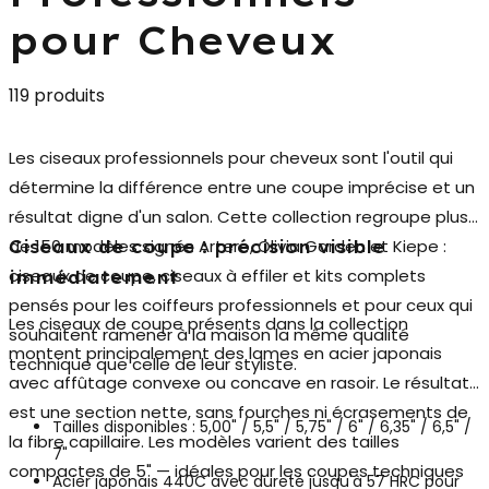
pour Cheveux
119 produits
Les
ciseaux professionnels pour cheveux
sont l'outil qui
détermine la différence entre une coupe imprécise et un
résultat digne d'un salon. Cette collection regroupe plus
de 150 modèles signés Artero, Olivia Garden et Kiepe :
Ciseaux de coupe : précision visible
ciseaux de coupe, ciseaux à effiler et kits complets
immédiatement
pensés pour les coiffeurs professionnels et pour ceux qui
Les ciseaux de coupe présents dans la collection
souhaitent ramener à la maison la même qualité
montent principalement des
lames en acier japonais
technique que celle de leur styliste.
avec affûtage convexe ou concave en rasoir. Le résultat
est une section nette, sans fourches ni écrasements de
Tailles disponibles : 5,00" / 5,5" / 5,75" / 6" / 6,35" / 6,5" /
la fibre capillaire. Les modèles varient des tailles
7"
compactes de 5" — idéales pour les coupes techniques
Acier japonais 440C avec dureté jusqu'à 57 HRC pour