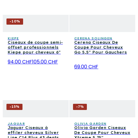
-
10
%
KIEPE
CERENA SOLINGEN
Ciseaux de coupe semi-
Cerena Ciseaux De
offset professionnels
Coupe Pour Cheveux
Kiepe pour cheveux 6"
Go 5,5" Pour Gauchers
94.00 CHF
105.00 CHF
69.00 CHF
-
15
%
-
7
%
JAGUAR
OLIVIA GARDEN
Jaguar Ciseaux à
Olivia Garden Ciseaux
effiler cheveux Silver
De Coupe Pour Cheveux
Line C14 Plus 43 dents
Xtreme 5,75"