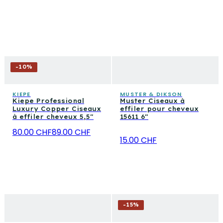
-
10
%
KIEPE
MUSTER & DIKSON
Kiepe Professional
Muster Ciseaux à
Luxury Copper Ciseaux
effiler pour cheveux
à effiler cheveux 5,5"
15611 6"
80.00 CHF
89.00 CHF
15.00 CHF
-
15
%