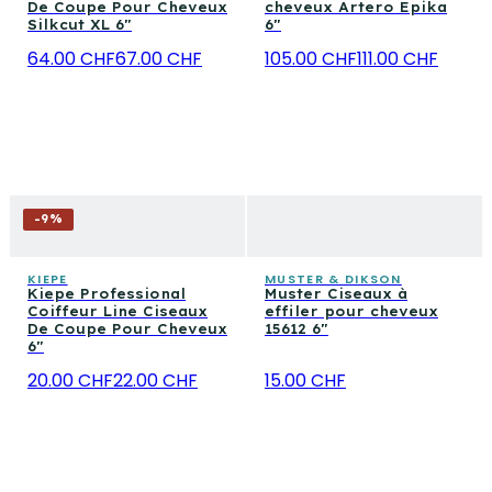
De Coupe Pour Cheveux
cheveux Artero Epika
Silkcut XL 6"
6"
64.00 CHF
67.00 CHF
105.00 CHF
111.00 CHF
-
9
%
KIEPE
MUSTER & DIKSON
Kiepe Professional
Muster Ciseaux à
Coiffeur Line Ciseaux
effiler pour cheveux
De Coupe Pour Cheveux
15612 6"
6″
20.00 CHF
22.00 CHF
15.00 CHF