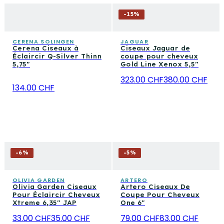
-
15
%
CERENA SOLINGEN
JAGUAR
Cerena Ciseaux à
Ciseaux Jaguar de
Éclaircir Q-Silver Thinn
coupe pour cheveux
5,75"
Gold Line Xenox 5,5"
323.00 CHF
380.00 CHF
134.00 CHF
-
6
%
-
5
%
OLIVIA GARDEN
ARTERO
Olivia Garden Ciseaux
Artero Ciseaux De
Pour Éclaircir Cheveux
Coupe Pour Cheveux
Xtreme 6,35" JAP
One 6"
33.00 CHF
35.00 CHF
79.00 CHF
83.00 CHF