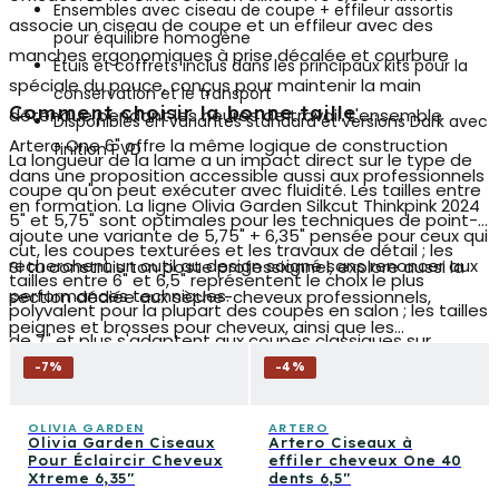
Ensembles avec ciseau de coupe + effileur assortis
associe un ciseau de coupe et un effileur avec des
pour équilibre homogène
manches ergonomiques à prise décalée et courbure
Étuis et coffrets inclus dans les principaux kits pour la
spéciale du pouce, conçus pour maintenir la main
conservation et le transport
Comment choisir la bonne taille
détendue pendant les heures de travail. L'ensemble
Disponibles en variantes standard et versions Dark avec
Artero One 6"
offre la même logique de construction
finition PVD
La longueur de la lame a un impact direct sur le type de
dans une proposition accessible aussi aux professionnels
coupe qu'on peut exécuter avec fluidité. Les tailles entre
en formation. La ligne Olivia Garden Silkcut Thinkpink 2024
5" et 5,75" sont optimales pour les techniques de point-
ajoute une variante de 5,75" + 6,35" pensée pour ceux qui
cut, les coupes texturées et les travaux de détail ; les
recherchent un outil au design soigné sans renoncer aux
Si tu construis ton poste professionnel, explore aussi la
tailles entre 6" et 6,5" représentent le choix le plus
performances techniques.
section dédiée aux sèche-cheveux professionnels,
polyvalent pour la plupart des coupes en salon ; les tailles
peignes et brosses pour cheveux, ainsi que les
de 7" et plus s'adaptent aux coupes classiques sur
accessoires de coupe comme les capes et les capes
cheveux longs et aux techniques de coupe droite. Tenir
-
7
%
-
4
%
coiffeur — des outils qui complètent le flux de travail et
compte également de la paume de votre main : une
contribuent au résultat final autant que la qualité du
prise qui ne force pas la main réduit la fatigue et
OLIVIA GARDEN
ARTERO
Olivia Garden Ciseaux
Artero Ciseaux à
ciseau.
augmente la précision à long terme.
Pour Éclaircir Cheveux
effiler cheveux One 40
Xtreme 6,35"
dents 6,5″