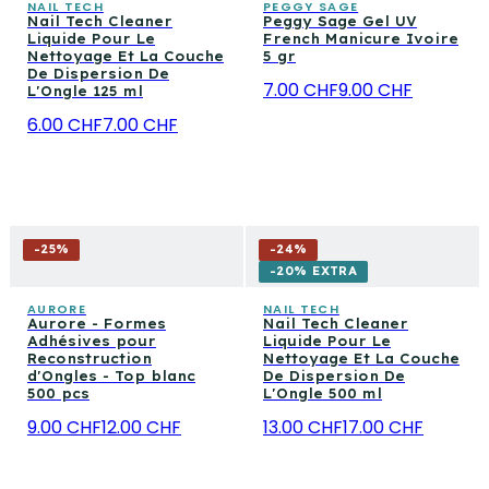
NAIL TECH
PEGGY SAGE
Nail Tech Cleaner
Peggy Sage Gel UV
Liquide Pour Le
French Manicure Ivoire
Nettoyage Et La Couche
5 gr
De Dispersion De
7.00 CHF
9.00 CHF
L'Ongle 125 ml
6.00 CHF
7.00 CHF
-
25
%
-
24
%
-20% EXTRA
AURORE
NAIL TECH
Aurore - Formes
Nail Tech Cleaner
Adhésives pour
Liquide Pour Le
Reconstruction
Nettoyage Et La Couche
d'Ongles - Top blanc
De Dispersion De
500 pcs
L'Ongle 500 ml
9.00 CHF
12.00 CHF
13.00 CHF
17.00 CHF