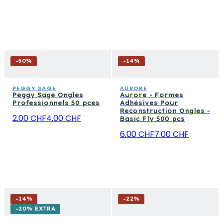
-
50
%
-
14
%
PEGGY SAGE
AURORE
Peggy Sage Ongles
Aurore - Formes
Professionnels 50 pces
Adhésives Pour
Reconstruction Ongles -
2.00 CHF
4.00 CHF
Basic Fly 500 pcs
6.00 CHF
7.00 CHF
-
14
%
-
22
%
-20% EXTRA