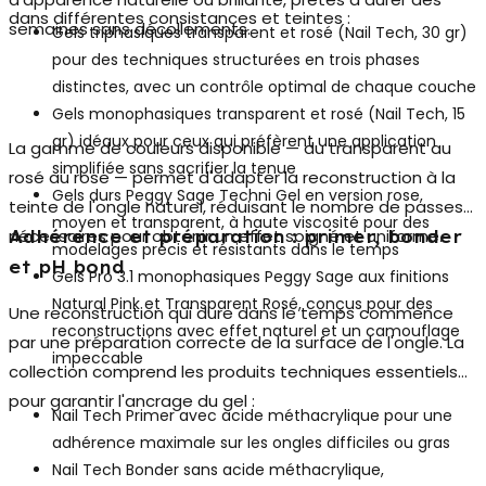
dans différentes consistances et teintes :
semaines sans décollements.
Gels triphasiques
transparent et rosé (Nail Tech, 30 gr)
pour des techniques structurées en trois phases
distinctes, avec un contrôle optimal de chaque couche
Gels monophasiques
transparent et rosé (Nail Tech, 15
gr) idéaux pour ceux qui préfèrent une application
La gamme de couleurs disponible — du transparent au
simplifiée sans sacrifier la tenue
rosé au rose — permet d'adapter la reconstruction à la
Gels durs Peggy Sage Techni Gel
en version rose,
teinte de l'ongle naturel, réduisant le nombre de passes
moyen et transparent, à haute viscosité pour des
nécessaires pour obtenir un effet soigné et uniforme.
Adhérence et préparation : primer, bonder
modelages précis et résistants dans le temps
et pH bond
Gels Pro 3.1 monophasiques Peggy Sage
aux finitions
Natural Pink et Transparent Rosé, conçus pour des
Une reconstruction qui dure dans le temps commence
reconstructions avec effet naturel et un camouflage
par une préparation correcte de la surface de l'ongle. La
impeccable
collection comprend les produits techniques essentiels
pour garantir l'ancrage du gel :
Nail Tech Primer avec acide méthacrylique
pour une
adhérence maximale sur les ongles difficiles ou gras
Nail Tech Bonder sans acide méthacrylique
,