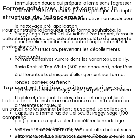
formulation douce qui prépare la lame sans l'agresser
Formes adhésives, tips et capsules : la
Nail Tech PH Bond
à séchage à l'air, pratique et adapté
structure de l'allongement
à ceux qui recherchent une alternative non acide pour
le nettoyage pré-application
Pour construire la longueur et la forme souhaitée, la
Peggy Sage Techni Gel UV Adhésif Renforçant
, formulé
collection propose une sélection complète de supports
pour améliorer l'adhérence entre l'ongle naturel et le
professionnels :
gel de construction, prévenant les décollements
prématurés
Formes adhésives Aurore
dans les variantes Basic Fly,
Basic Rect et Top White (500 pcs chacune), adaptées
à différentes techniques d'allongement sur formes
rondes, carrées ou french
Top coat et finition : brillance qui se voit
Tips professionnels Peggy Sage
(50 pcs), en matériau
flexible et résistant, faciles à limer et adaptables à
L'étape finale transforme une bonne reconstruction en
différentes longueurs
un travail professionnel brillant et soigné. La collection
Capsules à forme rapide Gel Sculpt Peggy Sage
(100
comprend :
pcs), pour ceux qui veulent accélérer le modelage
avec un support déjà préformé
Nail Tech Star Gloss UV Gel
, top coat ultra brillant sans
Bâtonnets en bois d'oranger Aurore
(12 pcs) pour le soin
couche de dispersion, à coulée transparente pour une