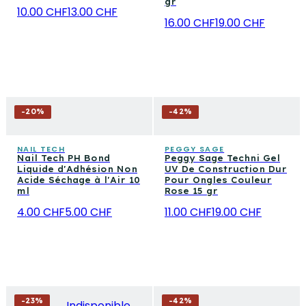
gr
10.00 CHF
13.00 CHF
16.00 CHF
19.00 CHF
-
20
%
-
42
%
NAIL TECH
PEGGY SAGE
Nail Tech PH Bond
Peggy Sage Techni Gel
Liquide d'Adhésion Non
UV De Construction Dur
Acide Séchage à l'Air 10
Pour Ongles Couleur
ml
Rose 15 gr
4.00 CHF
5.00 CHF
11.00 CHF
19.00 CHF
-
23
%
-
42
%
Indisponible