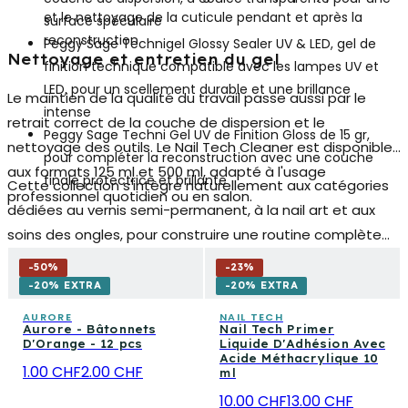
et le nettoyage de la cuticule pendant et après la
surface spéculaire
reconstruction
Peggy Sage Technigel Glossy Sealer UV & LED
, gel de
Nettoyage et entretien du gel
finition technique compatible avec les lampes UV et
LED, pour un scellement durable et une brillance
Le maintien de la qualité du travail passe aussi par le
intense
retrait correct de la couche de dispersion et le
Peggy Sage Techni Gel UV de Finition Gloss
de 15 gr,
nettoyage des outils. Le
Nail Tech Cleaner
est disponible
pour compléter la reconstruction avec une couche
aux formats 125 ml et 500 ml, adapté à l'usage
finale protectrice et brillante
Cette collection s'intègre naturellement aux catégories
professionnel quotidien ou en salon.
dédiées au vernis semi-permanent, à la nail art et aux
soins des ongles, pour construire une routine complète
qui va de la préparation à la décoration jusqu'à
-
50
%
-
23
%
l'entretien. Qu'il s'agisse d'un usage domestique ou
-20% EXTRA
-20% EXTRA
professionnel, les produits rassemblés ici offrent tout ce
AURORE
NAIL TECH
Aurore - Bâtonnets
Nail Tech Primer
qu'il faut pour obtenir des ongles reconstruits résistants,
D'Orange - 12 pcs
Liquide D'Adhésion Avec
bien modelés et visuellement impeccables.
Acide Méthacrylique 10
1.00 CHF
2.00 CHF
ml
10.00 CHF
13.00 CHF