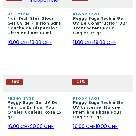
NAIL TECH
PEGGY SAGE
Nail Tech Star Gloss
Peggy Sage Techni Gel
Gel UV de Finition Sans
UV De Construction Dur
Couche de Dispersion
Transparent Pour
Ultra Brillant 10 ml
Ongles 15 gr
10.00 CHF
13.00 CHF
11.00 CHF
19.00 CHF
-
20
%
-
16
%
PEGGY SAGE
PEGGY SAGE
Peggy Sage Gel UV De
Peggy Sage Techni Gel
Finition Brillant Pour
UV Universel Naturel
Ongles Couleur Rose 15
Première Phase Pour
gr
Ongles 15 gr
16.00 CHF
20.00 CHF
16.00 CHF
19.00 CHF