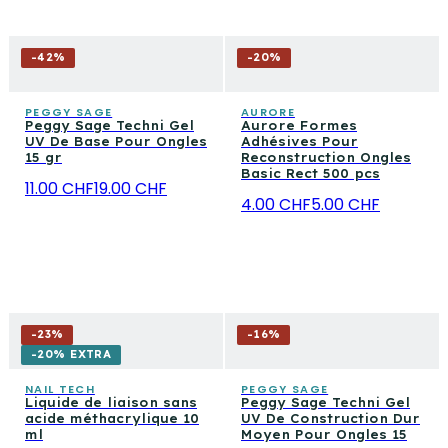
-
42
%
-
20
%
PEGGY SAGE
AURORE
Peggy Sage Techni Gel
Aurore Formes
UV De Base Pour Ongles
Adhésives Pour
15 gr
Reconstruction Ongles
Basic Rect 500 pcs
11.00 CHF
19.00 CHF
4.00 CHF
5.00 CHF
-
23
%
-
16
%
-20% EXTRA
NAIL TECH
PEGGY SAGE
Liquide de liaison sans
Peggy Sage Techni Gel
acide méthacrylique 10
UV De Construction Dur
ml
Moyen Pour Ongles 15