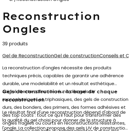
Reconstruction
Ongles
39 produits
Gel de Reconstruction
Gel de construction
Conseils et C
La
reconstruction d'ongles
nécessite des produits
techniques précis, capables de garantir une adhérence
durable, une modelabilité et un résultat esthétique
soigné. Cette collection réunit des gels UV
Gels de construction : la base de chaque
monophasiques et triphasiques, des gels de construction
reconstruction
durs, des bonders, des primers, des formes adhésives et
Le résultat final d'une reconstruction dépend d'abord de
des top coats : tout ce qu'il faut pour transformer des
la qualité du gel choisi pour donner de la structure à
ongles fragiles ou courts en reconstructions résistantes,
l'ongle. La collection propose des
gels UV de construction
d'apparence naturelle ou brillante, prêtes à durer des