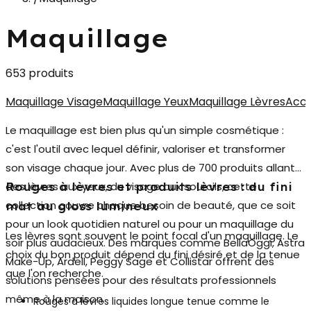
Maquillage
653 produits
Maquillage Visage
Maquillage Yeux
Maquillage Lèvres
Acce
Le
maquillage
est bien plus qu'un simple cosmétique :
c'est l'outil avec lequel définir, valoriser et transformer
son visage chaque jour. Avec plus de 700 produits allant
des lèvres aux yeux, du visage aux sourcils, cette
Rouges à lèvres et produits lèvres : du fini
collection couvre chaque besoin de beauté, que ce soit
mat au gloss lumineux
pour un look quotidien naturel ou pour un maquillage du
Les lèvres sont souvent le point focal d'un maquillage. Le
soir plus audacieux. Des marques comme BellaOggi, Astra
choix du bon produit dépend du fini désiré et de la tenue
Make-Up, Ardell, Peggy Sage et Collistar offrent des
que l'on recherche.
solutions pensées pour des résultats professionnels
même à la maison.
Rouges à lèvres liquides longue tenue
comme le