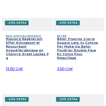
-20% EXTRA
-20% EXTRA
BELL HYPOALLERGENIC
BETER
Mascara Régénérant
Beter Piumino Cipria
Effet Allongeant et
Doppio Lato In Cotone
Recourbant
Per Make-Up Beter
HypoAllergénique en
Poudrier Double Face
Chanvre Great Lashes 9
En Coton Pour
g
Maquillage
13.00 CHF
3.00 CHF
-20% EXTRA
-20% EXTRA