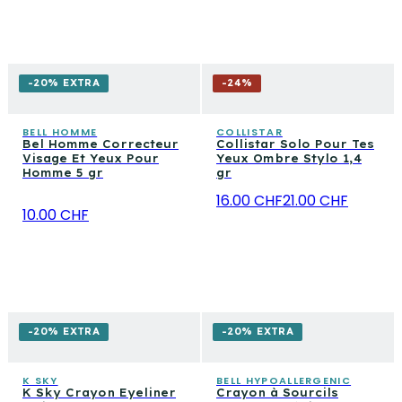
-20% EXTRA
-
24
%
BELL HOMME
COLLISTAR
Bel Homme Correcteur
Collistar Solo Pour Tes
Visage Et Yeux Pour
Yeux Ombre Stylo 1,4
Homme 5 gr
gr
16.00 CHF
21.00 CHF
10.00 CHF
-20% EXTRA
-20% EXTRA
K SKY
BELL HYPOALLERGENIC
K Sky Crayon Eyeliner
Crayon à Sourcils