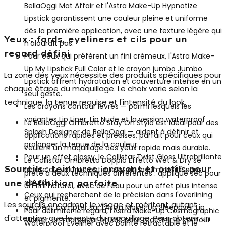
BellaOggi Mat Affair et l'Astra Make-Up Hypnotize
Lipstick garantissent une couleur pleine et uniforme
dès la première application, avec une texture légère qui
Yeux : fards, eyeliners et cils pour un
n'alourdît pas.
regard défini
Pour ceux qui préfèrent un fini crémeux, l'Astra Make-
Up My Lipstick Full Color et le crayon jumbo Jumbo
La zone des yeux nécessite des produits spécifiques pour
Lipstick offrent hydratation et couverture intense en un
chaque étape du maquillage. Le choix varie selon la
seul geste.
technique, la tenue requise et l'intensité du look.
Les
crayons contour lèvres
— parmi lesquels les
variantes Lip Liner, Lip Nude et la version waterproof
Le BellaOggi Ombretto Stay On Stylo est idéal pour des
Splash Designer de BellaOggi — aident à définir et
applications rapides et précises, parfait pour ceux qui
prolonger la tenue de la couleur.
veulent un maquillage des yeux rapide mais durable.
Pour un effet glossy, le Collistar Twist Gloss Ultrabrillante
Le Collistar Ombretto Doppio Effetto Wet & Dry se
Sourcils : teintures, crayons et outils pour
ajoute du volume optique et de la luminosité sans
prête à deux techniques différentes : appliqué sec pour
alourdir.
une définition parfaite
un fini naturel, avec de l'eau pour un effet plus intense
Ceux qui recherchent de la précision dans l'overlining
et pigmenté.
Les sourcils encadrent le visage et méritent autant
peuvent compter sur l'Astra Make-Up Sleepover Lip
Pour délimiter le regard, l'Astra Make-Up Cosmographic
d'attention que le reste du maquillage. Pour obtenir un
Marker, un marqueur étudié pour redéfinir le contour
Waterproof Eyeliner avec pointe rétractable et le