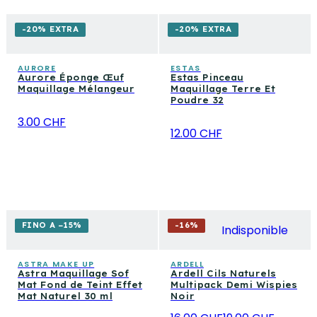
-20% EXTRA
-20% EXTRA
AURORE
ESTAS
Aurore Éponge Œuf
Estas Pinceau
Maquillage Mélangeur
Maquillage Terre Et
Poudre 32
3.00 CHF
12.00 CHF
FINO A −15%
-
16
%
Indisponible
ASTRA MAKE UP
ARDELL
Astra Maquillage Sof
Ardell Cils Naturels
Mat Fond de Teint Effet
Multipack Demi Wispies
Mat Naturel 30 ml
Noir