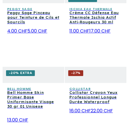
PEGGY SAGE
ISCHIA EAU THERMALE
Peggy Sage Pinceau
Crème CC Défense Eau
pour Teinture de Cils et
Thermale Ischia Actif
Sourcils
Anti-Rougeurs 30 ml
4.00 CHF
5.00 CHF
11.00 CHF
17.00 CHF
-20% EXTRA
-
27
%
BELL HOMME
COLLISTAR
Bell Homme Skin
Collistar Crayon Yeux
Primer Base
Professionnel Longue
Uniformisante Visage
Durée Waterproof
30 gr 01 Unisexe
16.00 CHF
22.00 CHF
13.00 CHF