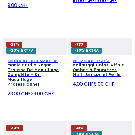
16.00 CHF
19.00 CHF
9.00 CHF
-
21
%
-
33
%
-20% EXTRA
-20% EXTRA
MAGIC STUDIO MAKE UP
BELLAOGGI ITALIA
Magic Studio Végan
BellaOggi Color Affair
Trousse De Maquillage
Ombre à Paupières
Complète – Kit
Multi Sensoriel Perle
Maquillage
4.00 CHF
6.00 CHF
Professionnel
23.00 CHF
29.00 CHF
-
20
%
-
35
%
-20% EXTRA