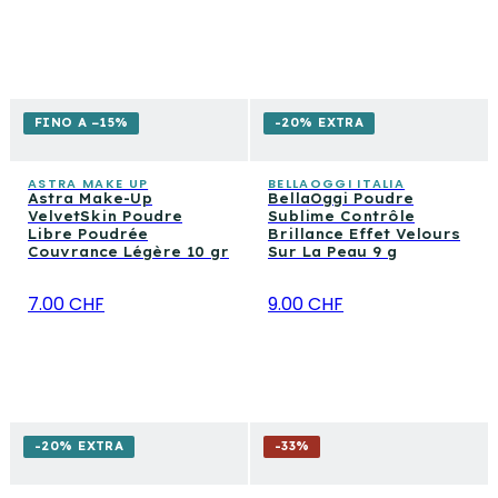
FINO A −15%
-20% EXTRA
ASTRA MAKE UP
BELLAOGGI ITALIA
Astra Make-Up
BellaOggi Poudre
VelvetSkin Poudre
Sublime Contrôle
Libre Poudrée
Brillance Effet Velours
Couvrance Légère 10 gr
Sur La Peau 9 g
7.00 CHF
9.00 CHF
-20% EXTRA
-
33
%