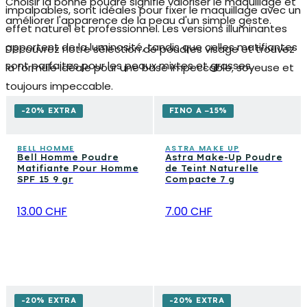
Choisir la bonne poudre signifie valoriser le maquillage et
impalpables, sont idéales pour fixer le maquillage avec un
améliorer l'apparence de la peau d'un simple geste.
effet naturel et professionnel. Les versions
illuminantes
apportent de la luminosité, tandis que celles matifiantes
Découvrez notre sélection de
poudres visage
et trouvez
sont parfaites pour les peaux mixtes et grasses.
la formule idéale pour une base impeccable, soyeuse et
toujours impeccable.
-20% EXTRA
FINO A −15%
BELL HOMME
ASTRA MAKE UP
Bell Homme Poudre
Astra Make-Up Poudre
Matifiante Pour Homme
de Teint Naturelle
SPF 15 9 gr
Compacte 7 g
13.00 CHF
7.00 CHF
-20% EXTRA
-20% EXTRA