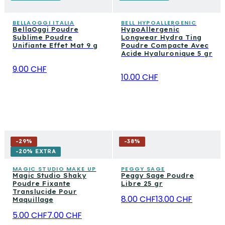
BELLAOGGI ITALIA
BELL HYPOALLERGENIC
BellaOggi Poudre
HypoAllergenic
Sublime Poudre
Longwear Hydra Ting
Unifiante Effet Mat 9 g
Poudre Compacte Avec
Acide Hyaluronique 5 gr
9.00 CHF
10.00 CHF
-
29
%
-
38
%
-20% EXTRA
MAGIC STUDIO MAKE UP
PEGGY SAGE
Magic Studio Shaky
Peggy Sage Poudre
Poudre Fixante
Libre 25 gr
Translucide Pour
8.00 CHF
13.00 CHF
Maquillage
5.00 CHF
7.00 CHF