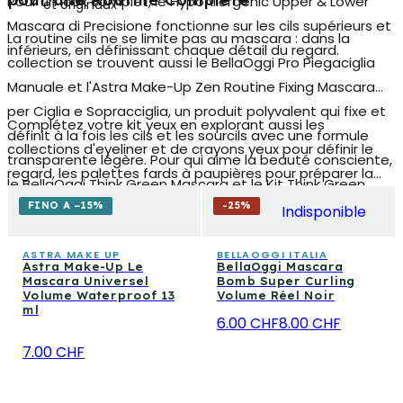
pour une Routine Complète
Pour un look complet, le HypoAllergenic Upper & Lower
et originaux
Mascara di Precisione fonctionne sur les cils supérieurs et
La routine cils ne se limite pas au mascara : dans la
inférieurs, en définissant chaque détail du regard.
collection se trouvent aussi le BellaOggi Pro Piegaciglia
Manuale et l'Astra Make-Up Zen Routine Fixing Mascara
per Ciglia e Sopracciglia, un produit polyvalent qui fixe et
Complétez votre kit yeux en explorant aussi les
définit à la fois les cils et les sourcils avec une formule
collections d'eyeliner et de crayons yeux pour définir le
transparente légère. Pour qui aime la beauté consciente,
regard, les palettes fards à paupières pour préparer la
le BellaOggi Think Green Mascara et le Kit Think Green
base de la paupière ou les produits de soin des sourcils.
Clean et Vegan proposent des formules clean et vegan
FINO A −15%
-
25
%
Indisponible
Pour qui aime un maquillage uniforme et durable,
certifiées, parfaites pour intégrer à une
routine beauté
associez le mascara aux fonds de teint et aux
attentive aux ingrédients et à la durabilité.
ASTRA MAKE UP
BELLAOGGI ITALIA
Astra Make-Up Le
BellaOggi Mascara
correcteurs pour un résultat d'ensemble impeccable,
Mascara Universel
Bomb Super Curling
matin et soir.
Volume Waterproof 13
Volume Réel Noir
ml
6.00 CHF
8.00 CHF
7.00 CHF