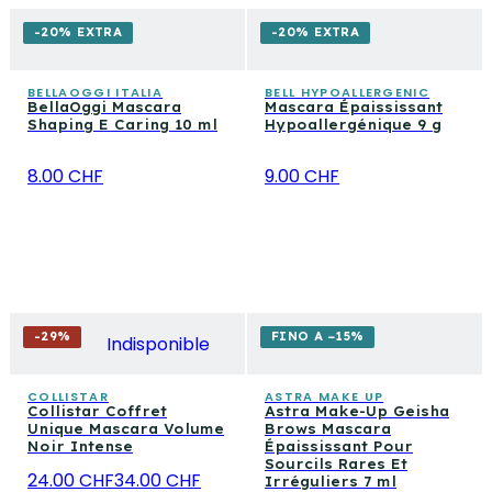
-20% EXTRA
-20% EXTRA
BELLAOGGI ITALIA
BELL HYPOALLERGENIC
BellaOggi Mascara
Mascara Épaississant
Shaping E Caring 10 ml
Hypoallergénique 9 g
8.00 CHF
9.00 CHF
-
29
%
FINO A −15%
Indisponible
COLLISTAR
ASTRA MAKE UP
Collistar Coffret
Astra Make-Up Geisha
Unique Mascara Volume
Brows Mascara
Noir Intense
Épaississant Pour
Sourcils Rares Et
24.00 CHF
34.00 CHF
Irréguliers 7 ml