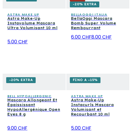
-20% EXTRA
ASTRA MAKE UP
BELLAOGGI ITALIA
Astra Make-Up
BellaOggi Mascara
Instavolume Mascara
Bomb Super Volume
Ultra Volumisant 10 ml
Rembourrant
6.00 CHF
8.00 CHF
5.00 CHF
-20% EXTRA
FINO A −15%
BELL HYPOALLERGENIC
ASTRA MAKE UP
Mascara Allongeant Et
Astra Make-Up
Épaississant
Instacurls Mascara
HypoAllergénique Open
Volumisant et
Eyes 8 g
Recourbant 10 ml
9.00 CHF
5.00 CHF