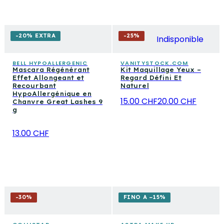
-20% EXTRA
-
25
%
Indisponible
BELL HYPOALLERGENIC
VANITYSTOCK.COM
Mascara Régénérant
Kit Maquillage Yeux –
Effet Allongeant et
Regard Défini Et
Recourbant
Naturel
HypoAllergénique en
15.00 CHF
20.00 CHF
Chanvre Great Lashes 9
g
13.00 CHF
-
30
%
FINO A −15%