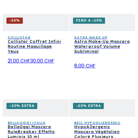
-
30
%
FINO A −15%
COLLISTAR
ASTRA MAKE UP
Collistar Coffret Infini
Astra Make-Up Mascara
Routine Maquillage
Waterproof Volume
Yeux
Subliminal
21.00 CHF
30.00 CHF
8.00 CHF
-20% EXTRA
-20% EXTRA
BELLAOGGI ITALIA
BELL HYPOALLERGENIC
BellaOggi Mascara
HypoAllergenic
RuleBreaker Effetto
Mascara Végétalien
Luminix 10 ml
Coloré Plusieurs