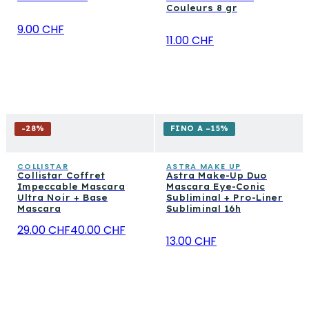
Couleurs 8 gr
9.00 CHF
11.00 CHF
-
28
%
FINO A −15%
COLLISTAR
ASTRA MAKE UP
Collistar Coffret
Astra Make-Up Duo
Impeccable Mascara
Mascara Eye-Conic
Ultra Noir + Base
Subliminal + Pro-Liner
Mascara
Subliminal 16h
29.00 CHF
40.00 CHF
13.00 CHF