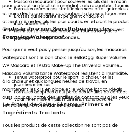
Mascara recourbant pour soulever les cils dès le matin
pour qui veut un résultat immédiat : cils recourbés, fournis
Formules crémeuses stratifiables sans effet grumeleux
et noirs dès la première application. La brosse façonnée
Brosses qui séparent et peignent chaque cil
atteint même les cils les plus courts, en étalant le produit
individuellement
Toute la Journée Sans Retouches : les
uniformément et sans grumeaux pour un regard ouvert
Noir intense et tenue prolongée tout au long de la
Formules Waterproof
et lumineux en quelques secondes.
journée
Pour qui ne veut pas y penser jusqu'au soir, les
mascaras
waterproof
sont le bon choix. Le BellaOggi Super Volume
WP Mascara et l'Astra Make-Up The Universal Volume
Mascara Volumizzante Waterproof résistent à l'humidité,
Tenue waterproof pour le sport, la chaleur et les
à la chaleur et aux longues heures de travail, en
journées intenses
maintenant les cils en place et le volume intact. Idéals
Formules adaptées à qui porte des lentilles de contact
aussi pour qui porte des lentilles de contact ou a les yeux
Volume et mise en plis maintenus sans bavures
Le Rituel de Soin : Sérums, Primers et
sensibles qui ont tendance à pleurer.
Ingrédients Traitants
Tous les produits de cette collection ne sont pas de