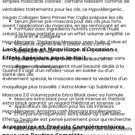
simples mascaras colorés : certains naissent comme de
véritables traitements pour les cils. Le HypoAllergenic
Vegan Collagen Siero Primer Per Ciglia prépare les cils
Sérum primer pré-mascara pour des cils plus forts
avant l'application du mascara, en les renforçant et en
Formules avec ingrédients nutritifs comme l'huile
créant la base parfaite pour un effet volume amplifié. Le
d'olive et le collagène
HypoAllergenic Thickening Mascara, avec huile d'olive et
Mascaras régénérants à utiliser aussi comme
Look Soirée et Maquillage d'Occasion :
cire d'abeille, nourrit les cils tout en les épaississant.
traitement de nuit
Effets Spéciaux pour la Nuit
Intégrer ces produits à la routine du soir — même sans
HypoAllergenic Hemp Great Lashes avec effet
maquillage — devient un petit rituel beauté dédié à la
régénérant allongeant
Quand il s'agit d'un rendez-vous en soirée ou d'un
santé des cils.
événement spécial, le mascara devient la vedette d'un
maquillage plus travaillé. L'Astra Make-Up Subliminal X
Mascara 2.0 Volumizzante Extra Black avec sa formule
Mascara extra black pour un look intense et théâtral
extra black garantit un regard théâtral et intense. Le
Applicateurs de précision pour les cils inférieurs
HypoAllergenic Amazing Lash Mascara Ipoallergenico
Effet panoramique avec Astra Make-Up Lash Mellow
Effetto Teatrale est pensé justement pour qui recherche
Mascara
Accessoires et Produits Complémentaires
un résultat spectaculaire sans renoncer à la tolérance.
Mascaras colorés HypoAllergenic pour des looks créatifs