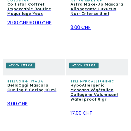
COLLISTAR
ASTRA MAKE UP
Collistar Coffret
Astra Make-Up Mascara
Impeccable Routine
Allongeante Luxueux
Maquillage Yeux
Noir Intense 8 ml
21.00 CHF
30.00 CHF
8.00 CHF
-20% EXTRA
-20% EXTRA
BELLAOGGI ITALIA
BELL HYPOALLERGENIC
BellaOggi Mascara
HypoAllergenic
Curling E Caring 10 ml
Mascara Végétalien
Collagène Volumisant
Waterproof 8 gr
8.00 CHF
17.00 CHF