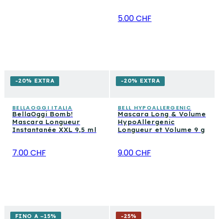
5.00 CHF
-20% EXTRA
-20% EXTRA
BELLAOGGI ITALIA
BELL HYPOALLERGENIC
BellaOggi Bomb!
Mascara Long & Volume
Mascara Longueur
HypoAllergenic
Instantanée XXL 9,5 ml
Longueur et Volume 9 g
7.00 CHF
9.00 CHF
FINO A −15%
-
25
%