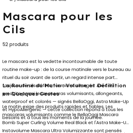
Mascara pour les
Cils
52 produits
Le
mascara
est la vedette incontournable de toute
routine make-up : de la course matinale vers le bureau au
rituel du soir avant de sortir, un regard intense part
toujours de cils définis, fournis et allongés. Avec 63
La Routine du Matin : Volume et Définition
produits parmi les mascaras volumisants, allongeants,
en Quelques Gestes
waterproof et colorés — signés BellaOggi, Astra Make-Up
Le matin exige des produits rapides et fiables. Les
et HypoAllergenic — cette collection répond à tous les
mascaras volumisants
comme le BellaOggi Mascara
besoins et à tous les moments de la journée.
Bomb Super Curling Volume Real Black et l'Astra Make-Up
Instavolume Mascara Ultra Volumizzante sont pensés