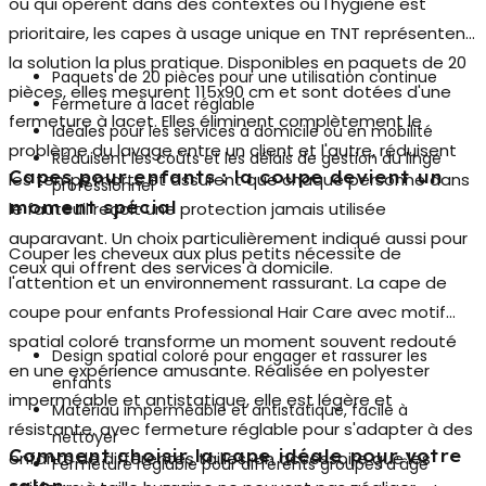
ou qui opèrent dans des contextes où l'hygiène est
prioritaire, les
capes à usage unique en TNT
représentent
la solution la plus pratique. Disponibles en paquets de 20
Paquets de 20 pièces pour une utilisation continue
pièces, elles mesurent 115x90 cm et sont dotées d'une
Fermeture à lacet réglable
fermeture à lacet. Elles éliminent complètement le
Idéales pour les services à domicile ou en mobilité
problème du lavage entre un client et l'autre, réduisent
Réduisent les coûts et les délais de gestion du linge
Capes pour enfants : la coupe devient un
les temps morts et assurent que chaque personne dans
professionnel
moment spécial
le fauteuil reçoit une protection jamais utilisée
auparavant. Un choix particulièrement indiqué aussi pour
Couper les cheveux aux plus petits nécessite de
ceux qui offrent des services à domicile.
l'attention et un environnement rassurant. La
cape de
coupe pour enfants
Professional Hair Care avec motif
spatial coloré transforme un moment souvent redouté
Design spatial coloré pour engager et rassurer les
en une expérience amusante. Réalisée en polyester
enfants
imperméable et antistatique, elle est légère et
Matériau imperméable et antistatique, facile à
résistante, avec fermeture réglable pour s'adapter à des
nettoyer
Comment choisir la cape idéale pour votre
enfants de différentes tailles. Un accessoire que les
Fermeture réglable pour différents groupes d'âge