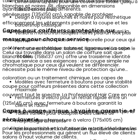
tailles rend cette gamme adaptée aux professionnels
Dimensions amples pour une couverture totale (jusqu'à
blanches et noires JRL, disponible en dimensions
ayant des besoins très différents.
158x137 cm et plus)
généreuses (135x150 cm), capable de protéger
Design à rayures blanches et noires pour l'esthétique
efficacement les vêtements pendant la coupe et les
barbershop classique
Capes pour coiffeurs : protection sur
traitements. À côté du modèle à rayures, il y a aussi la
Versions monochromatiques noires pour un look plus
mesure pour chaque service
version JRL unie noire, solution intemporelle pour ceux qui
formel
préfèrent une esthétique sobre et rigoureuse. La cape
Fermetures variables : boutons, lacet ou velcro selon le
Celui qui travaille dans un salon de coiffure sait que
blanc et bleu (158x137 cm) offre une troisième identité
modèle
chaque service a ses exigences : une coupe simple ne
chromatique pour ceux qui veulent se différencier.
nécessite pas le même niveau de protection qu'une
coloration ou un traitement chimique. Les
capes de
Modèles avec fermeture à boutons pour une stabilité
coupe pour coiffeurs
présentes dans cette collection
maximale
couvrent tout le spectre. La Professional Hair Care en noir
Fermetures à velcro pour un retrait rapide entre un
(125x145 cm) avec fermeture à boutons garantit la
client et l'autre
Capes à usage unique : hygiène garantie et
stabilité pendant les travaux les plus longs, tandis que le
Tailles variées pour s'adapter à des clients de
zéro laverie
modèle Wahl avec fermeture à velcro (175x105 cm)
morphologie différente
privilégie la praticité et la vitesse de retrait, idéal dans les
Matériaux résistants à l'utilisation quotidienne intensive
Pour les professionnels qui gèrent un flux élevé de clients
salons à haut volume de clients.