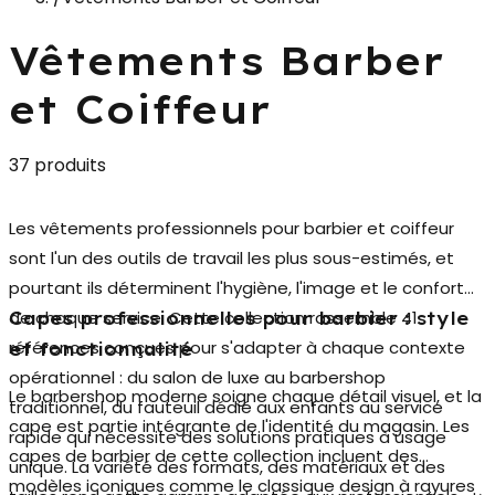
Vêtements Barber
et Coiffeur
37 produits
Les
vêtements professionnels pour barbier et coiffeur
sont l'un des outils de travail les plus sous-estimés, et
pourtant ils déterminent l'hygiène, l'image et le confort
de chaque service. Cette collection rassemble 41
Capes professionnelles pour barbier : style
références conçues pour s'adapter à chaque contexte
et fonctionnalité
opérationnel : du salon de luxe au barbershop
Le barbershop moderne soigne chaque détail visuel, et la
traditionnel, du fauteuil dédié aux enfants au service
cape est partie intégrante de l'identité du magasin. Les
rapide qui nécessite des solutions pratiques à usage
capes de barbier
de cette collection incluent des
unique. La variété des formats, des matériaux et des
modèles iconiques comme le classique design à rayures