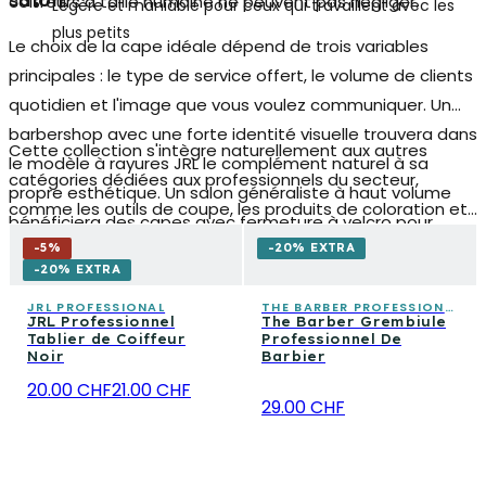
salon
coiffeurs à taille humaine ne peuvent pas négliger.
Légère et maniable pour ceux qui travaillent avec les
plus petits
Le choix de la cape idéale dépend de trois variables
principales : le type de service offert, le volume de clients
quotidien et l'image que vous voulez communiquer. Un
barbershop avec une forte identité visuelle trouvera dans
Cette collection s'intègre naturellement aux autres
le modèle à rayures JRL le complément naturel à sa
catégories dédiées aux professionnels du secteur,
propre esthétique. Un salon généraliste à haut volume
comme les outils de coupe, les produits de coloration et
bénéficiera des capes avec fermeture à velcro pour
les accessoires de styling. Compléter l'équipement de
accélérer la rotation. Celui qui mise sur l'hygiène certifiée
-
5
%
-20% EXTRA
votre espace de travail avec les accessoires appropriés
-20% EXTRA
choisira l'à usage unique en TNT. Celui qui veut fidéliser les
signifie offrir un service plus soigné, plus hygiénique et
familles investira dans la variante dédiée aux enfants.
JRL PROFESSIONAL
THE BARBER PROFESSIONAL
JRL Professionnel
The Barber Grembiule
plus reconnaissable.
Tablier de Coiffeur
Professionnel De
Noir
Barbier
20.00 CHF
21.00 CHF
29.00 CHF