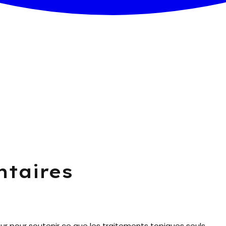
taires
eur pour soutenir ce que les traitements topiques seuls