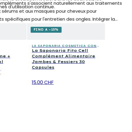
ompléments s'associent naturellement aux traitements
s d'utilisation continue.
aux sérums et aux masques pour cheveux pour
its spécifiques pour l'entretien des ongles. Intégrer la
 prendre soin de son corps de manière plus complète et
FINO A −15%
LA SAPONARIA COSMETICA CONSAPEVOLE
La Saponaria Fito Cell
ine +
Complément Alimentaire
ml
Jambes & Fessiers 30
Capsules
F
15.00 CHF