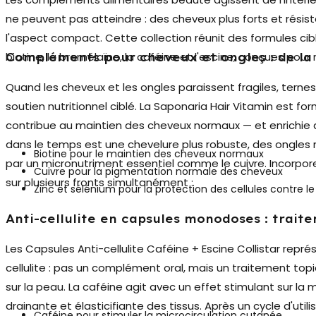
ne peuvent pas atteindre : des cheveux plus forts et résis
l'aspect compact. Cette collection réunit des formules cib
biotine, la bromélaïne, la caféine et l'escine, conçues pou
Compléments pour cheveux et ongles : de la 
Quand les cheveux et les ongles paraissent fragiles, ternes
soutien nutritionnel ciblé.
La Saponaria Hair Vitamin
est for
contribue au maintien des cheveux normaux — et enrichie de
dans le temps est une chevelure plus robuste, des ongles 
Biotine pour le maintien des cheveux normaux
par un micronutriment essentiel comme le cuivre. Incorporer
Cuivre pour la pigmentation normale des cheveux
sur plusieurs fronts simultanément :
Zinc et sélénium pour la protection des cellules contre le
Anti-cellulite en capsules monodoses : trai
Les
Capsules Anti-cellulite Caféine + Escine Collistar
représ
cellulite : pas un complément oral, mais un traitement t
sur la peau. La caféine agit avec un effet stimulant sur la m
drainante et élasticifiante des tissus. Après un cycle d'uti
Caféine pour stimuler la microcirculation cutanée