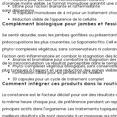
d'orange moins visible. Le format monodose garantit une 
Escine pour l'action drainante et raffermissante
sans dispersions.
14 capsules monodoses de 4 ml pour un traitement cho
Réduction visible de l'apparence de la cellulite
Complément biologique pour jambes et fessie
Se sentir alourdie, avec les jambes gonflées ou présentant d
préoccupations les plus courantes.
La Saponaria Fito Cell
e
phyto-complexes végétaux, sans conservateurs ni colorants
l'action anti-inflammatoire et combat la stagnation des li
Ananas et bromélaïne pour combattre la stagnation des 
de la microcirculation. Le résultat perceptible dans le te
Phyto-complexes végétaux biologiques, sans conservateu
plus toniques à l'aspect et une réduction des signes visibles 
Formulation ciblée pour les jambes et les fessiers
30 capsules pour un cycle de traitement complet
Comment intégrer ces produits dans la routi
La constance est le facteur décisif pour voir des résultat
la même heure chaque jour, de préférence pendant un repa
principes actifs dans l'organisme. Les traitements topiq
meilleurs résultats s'ils sont associés à un massage qui stim