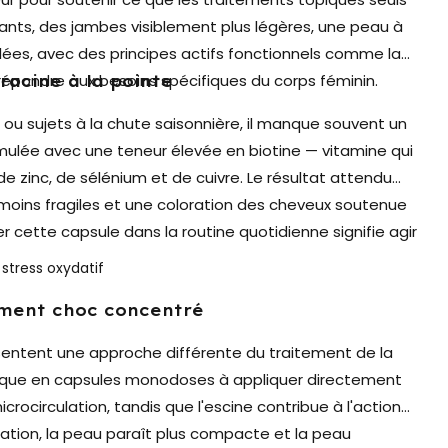
tants, des jambes visiblement plus légères, une peau à
lées, avec des principes actifs fonctionnels comme la
r répondre aux besoins spécifiques du corps féminin.
racine à la pointe
 ou sujets à la chute saisonnière, il manque souvent un
mulée avec une teneur élevée en biotine — vitamine qui
 zinc, de sélénium et de cuivre. Le résultat attendu
moins fragiles et une coloration des cheveux soutenue
 cette capsule dans la routine quotidienne signifie agir
 stress oxydatif
tement choc concentré
entent une approche différente du traitement de la
opique en capsules monodoses à appliquer directement
icrocirculation, tandis que l'escine contribue à l'action
lisation, la peau paraît plus compacte et la peau