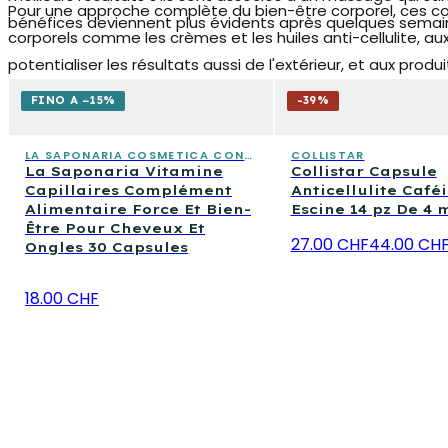
Pour une approche complète du bien-être corporel, ces c
bénéfices deviennent plus évidents après quelques semaine
corporels comme les crèmes et les huiles anti-cellulite, 
potentialiser les résultats aussi de l'extérieur, et aux produ
routine beauté avec un soutien nutritionnel ciblé signifie
FINO A −15%
-
39
%
durable.
LA SAPONARIA COSMETICA CONSAPEVOLE
COLLISTAR
La Saponaria Vitamine
Collistar Capsule
Capillaires Complément
Anticellulite Café
Alimentaire Force Et Bien-
Escine 14 pz De 4 
Être Pour Cheveux Et
27.00 CHF
44.00 CH
Ongles 30 Capsules
18.00 CHF