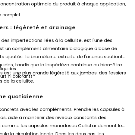
concentration optimale du produit à chaque application,
c complet
rs : légèreté et drainage
es imperfections liées à la cellulite, est l'une des
st un complément alimentaire biologique à base de
 ajoutés. La bromélaïne extraite de l'ananas soutient
quides, tandis que la lespédéza contribue au bien-être
liquides
mps est une plus grande légèreté aux jambes, des fessiers
rs ni colorants
de la cellulite.
ne quotidienne
s concrets avec les compléments. Prendre les capsules à
s, aide à maintenir des niveaux constants des
ues comme les capsules monodoses Collistar donnent les
ule la circulation locale. Dans les deux cas, les