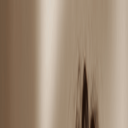
Przerwa wakacyjna: ostatnie gwarantowane wysyłki
w piątek, 7 sierpnia dla zamówień złożonych do 08:30.
Wysyłki wznawiamy w poniedziałek, 17 sierpnia.
Darmowa wysyłka dla zamówień powyżej 150 €
Bezpieczne płatności
Łatwe zwroty
Polonia
· PL
· PLN