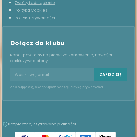
Zwróty i odstąpienie
Polityka Cookies
Polityka Prywatności
Dołącz do klubu
Rabat powitalny na pierwsze zamówienie, nowości i
ekskluzywne oferty.
Adres email do newslettera
ZAPISZ SIĘ
Zapisując się, akceptujesz naszą Politykę prywatności.
Bezpieczne, szyfrowane płatności
VISA
Pay
Pal
Klarna
.
AMEX