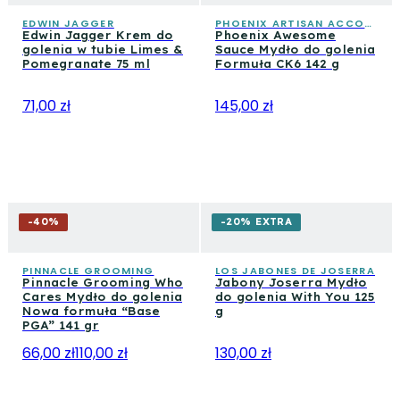
EDWIN JAGGER
PHOENIX ARTISAN ACCOUTREMENTS
Edwin Jagger Krem do
Phoenix Awesome
golenia w tubie Limes &
Sauce Mydło do golenia
Pomegranate 75 ml
Formuła CK6 142 g
71,00 zł
145,00 zł
-
40
%
-20% EXTRA
PINNACLE GROOMING
LOS JABONES DE JOSERRA
Pinnacle Grooming Who
Jabony Joserra Mydło
Cares Mydło do golenia
do golenia With You 125
Nowa formuła “Base
g
PGA” 141 gr
66,00 zł
110,00 zł
130,00 zł