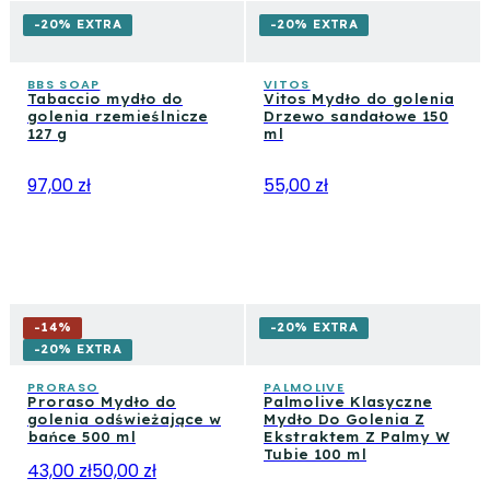
-20% EXTRA
-20% EXTRA
BBS SOAP
VITOS
Tabaccio mydło do
Vitos Mydło do golenia
golenia rzemieślnicze
Drzewo sandałowe 150
127 g
ml
97,00 zł
55,00 zł
-
14
%
-20% EXTRA
-20% EXTRA
PRORASO
PALMOLIVE
Proraso Mydło do
Palmolive Klasyczne
golenia odświeżające w
Mydło Do Golenia Z
bańce 500 ml
Ekstraktem Z Palmy W
Tubie 100 ml
43,00 zł
50,00 zł