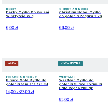
Grooming — gwarantują stale ulepszane wyniki. Los
dedykowaną, podczas gdy do pielęgnacji długiej brody
Jabones De Joserra przynosi natomiast tradycję
DERBY
CHRISTIAN NOBEL
Derby Mydło Do Goleni
Christian Nobel Mydło
dostępne są specjalistyczne oleje i balsamy.
rzemieślniczą ze Hiszpanii z mydłem Barberia 125 gr.
W Sztyfcie 75 g
do golenia Zagara 1 kg
6,00 zł
66,00 zł
-
48
%
-20% EXTRA
FIGARO MONSIEUR
WESTMAN
Figaro Gold Mydło do
WestMan Mydło do
golenia w misce 125 ml
golenia Suave Formula
Halo Vegan 200 gr
14,00 zł
27,00 zł
92,00 zł