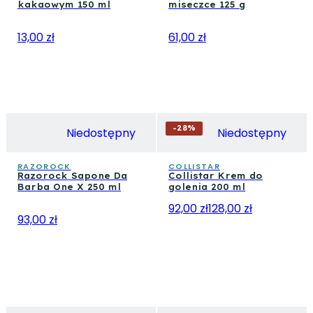
kakaowym 150 ml
miseczce 125 g
13,00 zł
61,00 zł
-
28
%
Niedostępny
Niedostępny
RAZOROCK
COLLISTAR
Razorock Sapone Da
Collistar Krem do
Barba One X 250 ml
golenia 200 ml
92,00 zł
128,00 zł
93,00 zł