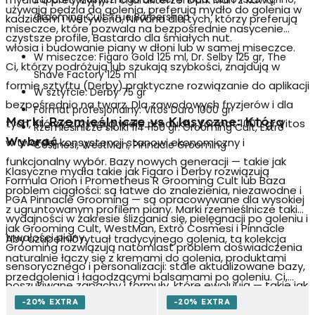
używają pędzla do golenia, preferują
mydło do golenia w
Grooming Cult True Barbershop
kadzidłem i wetyweria, Nirvana dla tych, którzy preferują
miseczce
, które pozwala na bezpośrednie nasycenie
czystsze profile, Bastardo dla śmiałych nut.
włosia i budowanie piany w dłoni lub w samej miseczce.
W miseczce: Figaro Gold 125 ml, Dr. Selby 125 gr, The
Ci, którzy podróżują lub szukają szybkości, znajdują w
Shave Factory 125 ml
formie sztyftu (Derby) praktyczne rozwiązanie do aplikacji
W sztyfcie: Derby 75 gr
bezpośrednio na twarz. Dla zawodowych fryzjerów i dla
Format profesjonalny: Vitos Duro 1000 gr
Marki Rzemieślnicze vs Klasyczne: Którą
tych, którzy zużywają wiele produktu, format 1000 gr Vitos
Rzemieślnicze słoiki 114–150 gr: Grooming Cult, Extrò
Wybrać
w twardej konsystencji stanowi ekonomiczny i
Cosmesi, WestMan, Pinnacle Grooming
funkcjonalny wybór. Bazy nowych generacji — takie jak
Klasyczne mydła takie jak Figaro i Derby rozwiązują
Formula Orion i Prometheus R Grooming Cult lub Baza
problem ciągłości: są łatwe do znalezienia, niezawodne i
PGA Pinnacle Grooming — są opracowywane dla wysokiej
z ugruntowanym profilem piany. Marki rzemieślnicze takie
wydajności w zakresie ślizgania się, pielęgnacji po goleniu i
jak Grooming Cult, WestMan, Extrò Cosmesi i Pinnacle
trwałości piany.
Aby uzupełnić rytuał tradycyjnego golenia, ta kolekcja
Grooming rozwiązują natomiast problem doświadczenia
naturalnie łączy się z kremami do golenia, produktami
sensorycznego i personalizacji: stale aktualizowane bazy,
przedgolenia i łagodzącymi balsamami po goleniu. Ci,
poszukiwane zapachy i formuły, które ewoluują — takie jak
którzy chcą pogłębić pielęgnację twarzy, znajdą w sekcji
nowa
Baza Nirvana
WestMan lub
Baza PGA
Pinnacle
-20% EXTRA
-20% EXTRA
zabiegi dla mężczyzn twarzy ścieżkę skincare