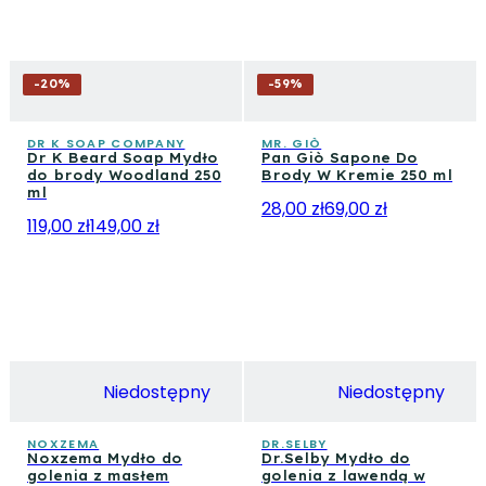
-
20
%
-
59
%
DR K SOAP COMPANY
MR. GIÒ
Dr K Beard Soap Mydło
Pan Giò Sapone Do
do brody Woodland 250
Brody W Kremie 250 ml
ml
28,00 zł
69,00 zł
119,00 zł
149,00 zł
Niedostępny
Niedostępny
NOXZEMA
DR.SELBY
Noxzema Mydło do
Dr.Selby Mydło do
golenia z masłem
golenia z lawendą w