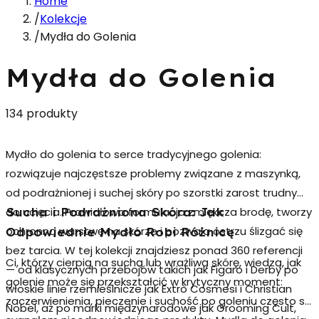
Home
/
Kolekcje
/
Mydła do Golenia
Mydła do Golenia
134 produkty
Mydło do golenia
to serce tradycyjnego golenia:
rozwiązuje najczęstsze problemy związane z maszynką,
od podrażnionej i suchej skóry po szorstki zarost trudny
do ucięcia. Prawidłowa formulacja zmiękcza brodę, tworzy
Sucha i Podrażniona Skóra: Jak
ochronną warstwę na skórze i pozwala ostrzu ślizgać się
Odpowiednie Mydło Robi Różnicę
bez tarcia. W tej kolekcji znajdziesz ponad 360 referencji
Ci, którzy cierpią na suchą lub wrażliwą skórę, wiedzą, jak
— od klasycznych przebojów takich jak Figaro i Derby po
golenie może się przekształcić w krytyczny moment:
włoskie linie rzemieślnicze jak Extrò Cosmesi i Christian
zaczerwienienia, pieczenie i suchość po goleniu często są
Nobel, aż po marki międzynarodowe jak Grooming Cult,