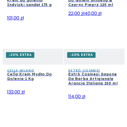
Krem do golenia
Do Goleni Ginseng &
Indyjski sandał 175 g
Czarny Pieprz 125 ml
22,00 zł
40,00 zł
101,00 zł
-20% EXTRA
-20% EXTRA
CELLA MILANO
EXTRÒ COSMESI
Cella Krem Mydło Do
Extrò Cosmesi Sapone
Golenia 1 Kg
Da Barba Artigianale
Arancia Italiana 150 ml
132,00 zł
114,00 zł