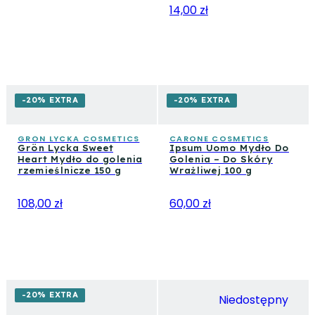
14,00 zł
-20% EXTRA
-20% EXTRA
GRÖN LYCKA COSMETICS
CARONE COSMETICS
Grön Lycka Sweet
Ipsum Uomo Mydło Do
Heart Mydło do golenia
Golenia – Do Skóry
rzemieślnicze 150 g
Wrażliwej 100 g
108,00 zł
60,00 zł
-20% EXTRA
Niedostępny