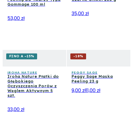
Gommage 100 ml
35,00 zł
53,00 zł
FINO A −15%
-
18
%
IROHA NATURE
PEGGY SAGE
Iroha Nature Płatki do
Peggy Sage Maska
Głębokiego
Peeling 23 g
Oczyszczania Porów z
9,00 zł
11,00 zł
Węglem Aktywnym 5
szt.
33,00 zł