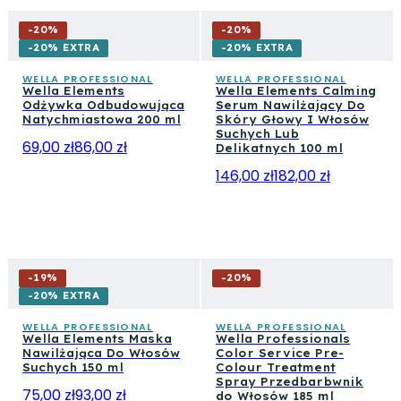
-
20
%
-
20
%
-20% EXTRA
-20% EXTRA
WELLA PROFESSIONAL
WELLA PROFESSIONAL
Wella Elements
Wella Elements Calming
Odżywka Odbudowująca
Serum Nawilżający Do
Natychmiastowa 200 ml
Skóry Głowy I Włosów
Suchych Lub
69,00 zł
86,00 zł
Delikatnych 100 ml
146,00 zł
182,00 zł
-
19
%
-
20
%
-20% EXTRA
WELLA PROFESSIONAL
WELLA PROFESSIONAL
Wella Elements Maska
Wella Professionals
Nawilżająca Do Włosów
Color Service Pre-
Suchych 150 ml
Colour Treatment
Spray Przedbarbwnik
75,00 zł
93,00 zł
do Włosów 185 ml