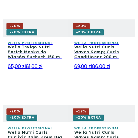
-
20
%
-
20
%
-20% EXTRA
-20% EXTRA
WELLA PROFESSIONAL
WELLA PROFESSIONAL
Wella Invigo Nutri
Wella Nutri Curls
Enrich Maska do
Waves &amp; Curls
Włosów Suchych 150 ml
Conditioner 200 ml
65,00 zł
81,00 zł
69,00 zł
86,00 zł
-
20
%
-
19
%
-20% EXTRA
-20% EXTRA
WELLA PROFESSIONAL
WELLA PROFESSIONAL
Wella Nutri Curls
Wella Nutri Curls
Curlixir Balm Krem Bez
Waves &amp; Curls