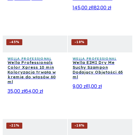
145,00 zł
182,00 zł
-
45
%
-
18
%
WELLA PROFESSIONAL
WELLA PROFESSIONAL
Wella Professionals
Wella EIMI Dry Me
Color Xpress 10 min
Suchy Szampon
Koloryzacja trwała w
Dodający Objętości 65
kremie do włosów 60
ml
ml
9,00 zł
11,00 zł
35,00 zł
64,00 zł
-
21
%
-
18
%