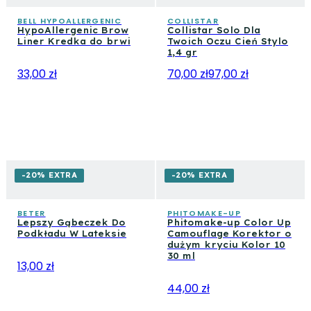
BELL HYPOALLERGENIC
COLLISTAR
HypoAllergenic Brow
Collistar Solo Dla
Liner Kredka do brwi
Twoich Oczu Cień Stylo
1,4 gr
33,00 zł
70,00 zł
97,00 zł
-20% EXTRA
-20% EXTRA
BETER
PHITOMAKE-UP
Lepszy Gąbeczek Do
Phitomake-up Color Up
Podkładu W Lateksie
Camouflage Korektor o
dużym kryciu Kolor 10
30 ml
13,00 zł
44,00 zł