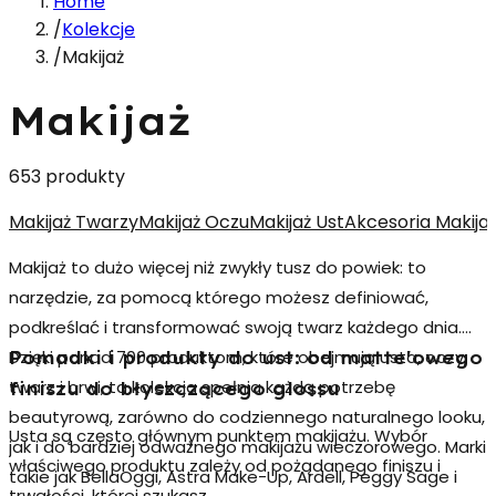
Home
/
Kolekcje
/
Makijaż
Makijaż
653 produkty
Makijaż Twarzy
Makijaż Oczu
Makijaż Ust
Akcesoria Makija
Makijaż to dużo więcej niż zwykły tusz do powiek: to
narzędzie, za pomocą którego możesz definiować,
podkreślać i transformować swoją twarz każdego dnia.
Dzięki ponad 700 produktom, które obejmują usta, oczy,
Pomadki i produkty do ust: od matte'owego
twarz i brwi, ta kolekcja spełnia każdą potrzebę
finiszu do błyszczącego glossu
beautyrową, zarówno do codziennego naturalnego looku,
Usta są często głównym punktem makijażu. Wybór
jak i do bardziej odważnego makijażu wieczorowego. Marki
właściwego produktu zależy od pożądanego finiszu i
takie jak BellaOggi, Astra Make-Up, Ardell, Peggy Sage i
trwałości, której szukasz.