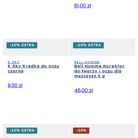
61,00 zł
-20% EXTRA
-20% EXTRA
K SKY
BELL HOMME
K Sky Kredka do oczu
Bell Homme Korektor
czarna
do twarzy i oczu dla
mężczyzn 5 g
9,00 zł
46,00 zł
-20% EXTRA
-
28
%