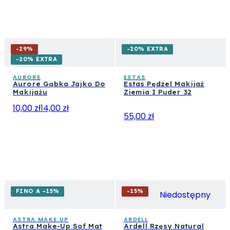
-
29
%
-20% EXTRA
-20% EXTRA
AURORE
ESTAS
Aurore Gąbka Jajko Do
Estas Pędzel Makijaż
Makijażu
Ziemia I Puder 32
10,00 zł
14,00 zł
55,00 zł
FINO A −15%
-
15
%
Niedostępny
ASTRA MAKE UP
ARDELL
Astra Make-Up Sof Mat
Ardell Rzęsy Natural