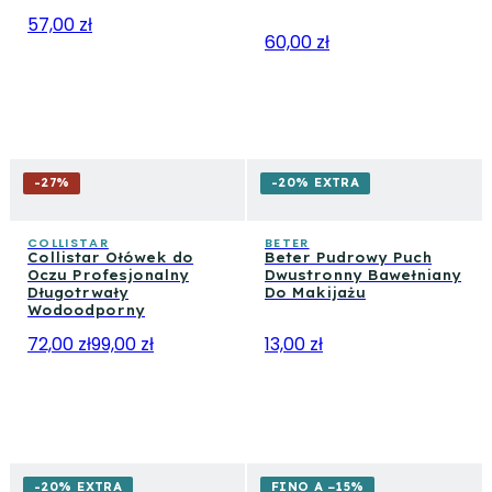
57,00 zł
60,00 zł
-
27
%
-20% EXTRA
COLLISTAR
BETER
Collistar Ołówek do
Beter Pudrowy Puch
Oczu Profesjonalny
Dwustronny Bawełniany
Długotrwały
Do Makijażu
Wodoodporny
72,00 zł
99,00 zł
13,00 zł
-20% EXTRA
FINO A −15%