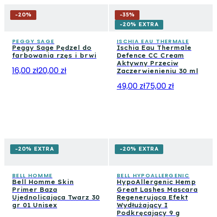
-
20
%
-
35
%
-20% EXTRA
PEGGY SAGE
ISCHIA EAU THERMALE
Peggy Sage Pędzel do
Ischia Eau Thermale
farbowania rzęs i brwi
Defence CC Cream
Aktywny Przeciw
16,00 zł
20,00 zł
Zaczerwienieniu 30 ml
49,00 zł
75,00 zł
-20% EXTRA
-20% EXTRA
BELL HOMME
BELL HYPOALLERGENIC
Bell Homme Skin
HypoAllergenic Hemp
Primer Baza
Great Lashes Mascara
Ujednolicająca Twarz 30
Regenerująca Efekt
gr 01 Unisex
Wydłużający I
Podkręcający 9 g