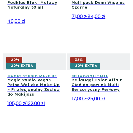
Podkład Efekt Matowy
Multipack Demi Wispies
Naturalny 30 ml
Czarne
71,00 zł
84,00 zł
40,00 zł
-
20
%
-
32
%
-20% EXTRA
-20% EXTRA
MAGIC STUDIO MAKE UP
BELLAOGGI ITALIA
Magic Studio Vegan
BellaOggi Color Affair
Pełna Walizka Make-Up
Cień do powiek Multi
– Profesjonalny Zestaw
Sensoryczny Perłowy
do Makijażu
17,00 zł
25,00 zł
105,00 zł
132,00 zł