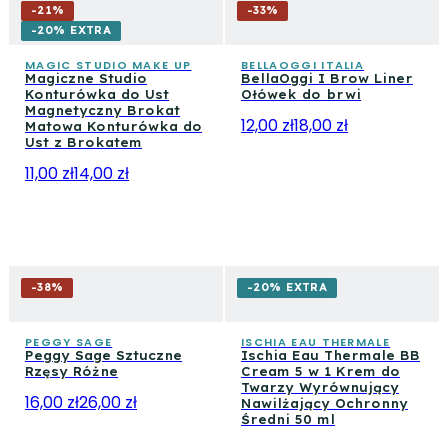
-
21
%
-
33
%
-20% EXTRA
MAGIC STUDIO MAKE UP
BELLAOGGI ITALIA
Magiczne Studio
BellaOggi I Brow Liner
Konturówka do Ust
Ołówek do brwi
Magnetyczny Brokat
12,00 zł
18,00 zł
Matowa Konturówka do
Ust z Brokatem
11,00 zł
14,00 zł
-
38
%
-20% EXTRA
PEGGY SAGE
ISCHIA EAU THERMALE
Peggy Sage Sztuczne
Ischia Eau Thermale BB
Rzęsy Różne
Cream 5 w 1 Krem do
Twarzy Wyrównujący
16,00 zł
26,00 zł
Nawilżający Ochronny
Średni 50 ml