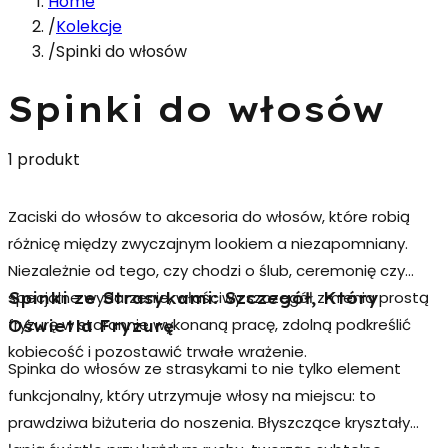
Home
/
Kolekcje
/
Spinki do włosów
Spinki do włosów
1 produkt
Zaciski do włosów to akcesoria do włosów, które robią
różnicę między zwyczajnym lookiem a niezapomniany.
Niezależnie od tego, czy chodzi o ślub, ceremonię czy
specjalne wydarzenie, właściwy szczegół zmienia prostą
Spinki ze Strasykami: Szczegół, Który
fryzurę w starannie wykonaną pracę, zdolną podkreślić
Oświetla Fryzurę
kobiecość i pozostawić trwałe wrażenie.
Spinka do włosów ze strasykami to nie tylko element
funkcjonalny, który utrzymuje włosy na miejscu: to
prawdziwa biżuteria do noszenia. Błyszczące kryształy