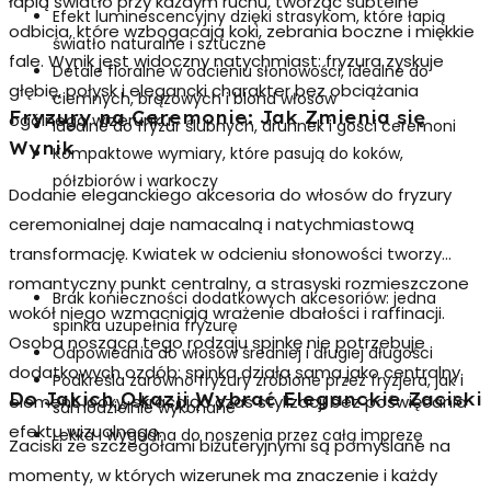
łapią światło przy każdym ruchu, tworząc subtelne
Efekt luminescencyjny dzięki strasykom, które łapią
odbicia, które wzbogacają koki, zebrania boczne i miękkie
światło naturalne i sztuczne
fale. Wynik jest widoczny natychmiast: fryzura zyskuje
Detale floralne w odcieniu słonowości, idealne do
głębię, połysk i elegancki charakter bez obciążania
ciemnych, brązowych i blond włosów
Fryzury na Ceremonie: Jak Zmienia się
ogólnego wizerunku.
Idealne do fryzur ślubnych, druhnek i gości ceremoni
Wynik
Kompaktowe wymiary, które pasują do koków,
półzbiorów i warkoczy
Dodanie eleganckiego akcesoria do włosów do fryzury
ceremonialnej daje namacalną i natychmiastową
transformację. Kwiatek w odcieniu słonowości tworzy
romantyczny punkt centralny, a strasyski rozmieszczone
Brak konieczności dodatkowych akcesoriów: jedna
wokół niego wzmacniają wrażenie dbałości i raffinacji.
spinka uzupełnia fryzurę
Osoba nosząca tego rodzaju spinkę nie potrzebuje
Odpowiednia do włosów średniej i długiej długości
dodatkowych ozdób: spinka działa sama jako centralny
Podkreśla zarówno fryzury zrobione przez fryzjera, jak i
Do Jakich Okazji Wybrać Eleganckie Zaciski
element looку, skracając czas stylizacji bez poświęcania
samodzielnie wykonane
efektu wizualnego.
Lekka i wygodna do noszenia przez całą imprezę
Zaciski ze szczegółami biżuteryjnymi są pomyślane na
momenty, w których wizerunek ma znaczenie i każdy