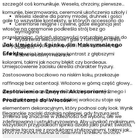
szczegół coś komunikuje. Wesela, chrzciny, pierwsze
komunije, bierzmowania, ceremonii ukończenia szkoły i
Wesela: idealne dla panny młodej, druhnek i gości
gale to wszystkie konteksty, w których accessorio do
Ceremonie religijne i cywilne, gdzie elegancja jest
włosów na ceremonie podkreśla strój bez go
wymagana
przesłaniając. Odcień słonowości naturalnie pasuje do
Wydarzenia wieczorowe i gale z formalnym dress
Jak Umieścić Spinkę dla Maksymalnego
białych, kremowych, pudrowych i nude sukienek, ale
code'em
Efektu
tworzy również interesujący kontrast z głębszymi
Ważne urodziny i rocznice
kolorami, takimi jak nocny błękit czy bordeaux.
Umiejscowienie zacisku określa charakter fryzury.
Zastosowana boczkowo na niskim koku, przekazuje
raffinację bez ostentacji. Włożona w górną część głowy
na półzbiorze, nawiązuje do bardziej romantycznego i
Zestawienia z Innymi Akcesoriami i
młodzieńczego stylu. Na miękkiej warkoczu staje się
Produktami do Włosów
elementem dekoracyjnym, który podnosi cały look. Wynik
Eleganckie zaciski działają najlepiej, gdy fryzura jest
zmienia się znacznie w zależności od wyboru, ale we
zdefiniowana i ustrukturyzowana. Aby uzyskać maksimum,
wszystkich przypadkach spinka działa jako punkt światła,
idealnie łączą się z produktami stylizacyjnymi, takimi jak
który przyciąga uwagę w delikatny i kobiecy sposób.