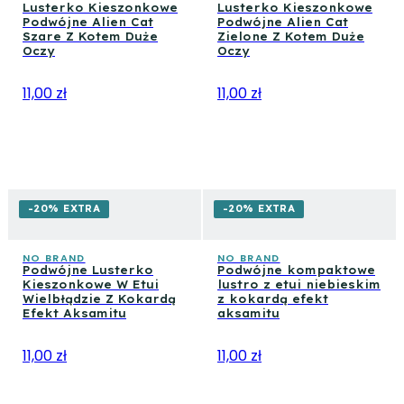
Lusterko Kieszonkowe
Lusterko Kieszonkowe
Podwójne Alien Cat
Podwójne Alien Cat
Szare Z Kotem Duże
Zielone Z Kotem Duże
Oczy
Oczy
11,00 zł
11,00 zł
-20% EXTRA
-20% EXTRA
NO BRAND
NO BRAND
Podwójne Lusterko
Podwójne kompaktowe
Kieszonkowe W Etui
lustro z etui niebieskim
Wielbłądzie Z Kokardą
z kokardą efekt
Efekt Aksamitu
aksamitu
11,00 zł
11,00 zł