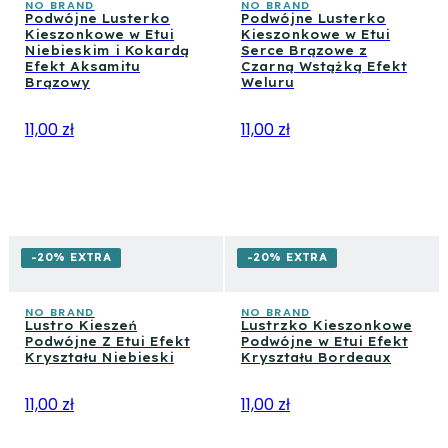
NO BRAND
NO BRAND
Podwójne Lusterko
Podwójne Lusterko
Kieszonkowe w Etui
Kieszonkowe w Etui
Niebieskim i Kokardą
Serce Brązowe z
Efekt Aksamitu
Czarną Wstążką Efekt
Brązowy
Weluru
11,00 zł
11,00 zł
-20% EXTRA
-20% EXTRA
NO BRAND
NO BRAND
Lustro Kieszeń
Lustrzko Kieszonkowe
Podwójne Z Etui Efekt
Podwójne w Etui Efekt
Kryształu Niebieski
Kryształu Bordeaux
11,00 zł
11,00 zł