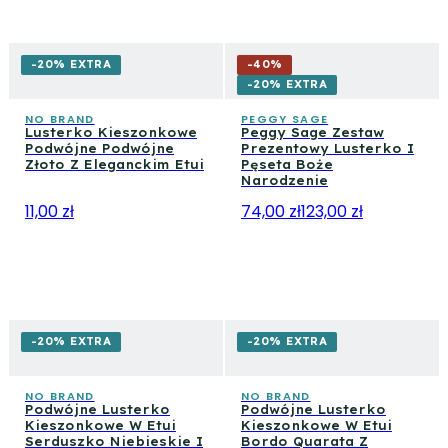
-20% EXTRA
-
40
%
-20% EXTRA
NO BRAND
PEGGY SAGE
Lusterko Kieszonkowe
Peggy Sage Zestaw
Podwójne Podwójne
Prezentowy Lusterko I
Złoto Z Eleganckim Etui
Pęseta Boże
Narodzenie
11,00 zł
74,00 zł
123,00 zł
-20% EXTRA
-20% EXTRA
NO BRAND
NO BRAND
Podwójne Lusterko
Podwójne Lusterko
Kieszonkowe W Etui
Kieszonkowe W Etui
Serduszko Niebieskie I
Bordo Quarata Z