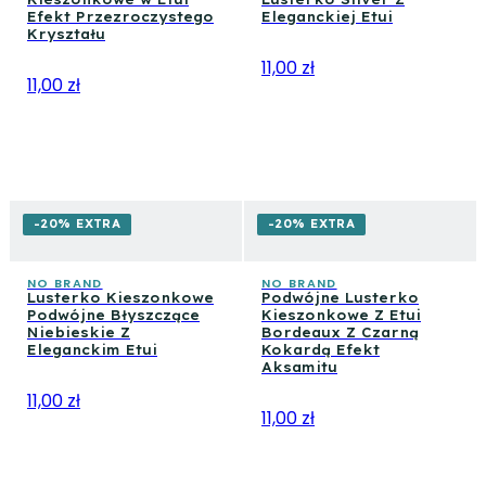
Efekt Przezroczystego
Eleganckiej Etui
Kryształu
11,00 zł
11,00 zł
-20% EXTRA
-20% EXTRA
NO BRAND
NO BRAND
Lusterko Kieszonkowe
Podwójne Lusterko
Podwójne Błyszczące
Kieszonkowe Z Etui
Niebieskie Z
Bordeaux Z Czarną
Eleganckim Etui
Kokardą Efekt
Aksamitu
11,00 zł
11,00 zł