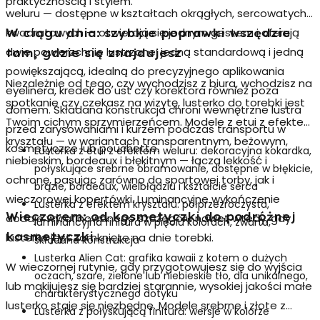
praktycznością i stylem.
weluru
— dostępne w kształtach okrągłych, sercowatych i
kwadratowych — otwierają się jednym gestem i oferują
W ciągu dnia: szybkie poprawki wszędzie
dwie powierzchnie lustrzane: jedną standardową i jedną
tam, gdzie się znajdujesz
powiększającą, idealną do precyzyjnego aplikowania
Niezależnie od tego, czy wychodzisz z biura, wchodzisz na
eyelinera, kredek do ust czy korektora również poza
spotkanie czy czekasz na wizytę,
lusterko do torebki
jest
domem. Składana konstrukcja chroni wewnętrzne lustra
Twoim cichym sprzymierzeńcem. Modele z etui z efektem
przed zarysowaniami i kurzem podczas transportu w
kryształu — w wariantach transparentnym, beżowym,
kosmetyczce lub pouchette.
Lusterka z etui z efektem weluru
: dekoracyjna kokardka,
niebieskim, bordeaux i błękitnym — łączą lekkość i
połyskujące srebrne obramowanie, dostępne w błękicie,
ochronę, pasując zarówno do sportowej torby, jak i
brązie, bordeaux, wielbłądziu i kształcie serca
wieczorowej kopertówki. Luminancyjne wykończenie
Lusterka z efektem kryształu
: półprzezroczysta,
Wieczorem: od kosmetyczki do podróżnej
dodaje wyrafinowanego szczegółu nawet wtedy, gdy
luminancyjna finitura w pięciu kolorach, zwarta,
kosmetyczki
lusterko jest zamknięte na dnie torebki.
składana konstrukcja
Lusterka Alien Cat
: grafika kawaii z kotem o dużych
W wieczornej rutynie, gdy przygotowujesz się do wyjścia
oczach, szare, zielone lub niebieskie tło, dla unikalnego,
lub makijujesz się bardziej starannie, wysokiej jakości małe
charakterystycznego dotyku
lusterko staje się niezbędne. Modele srebrne i złote z
Lusterka z połyskującą finitură
: wersje w kolorze