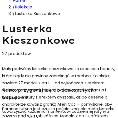
Home
/
Kolekcje
/
Lusterka Kieszonkowe
Lusterka
Kieszonkowe
27 produktów
Mały
podwójny lusterko kieszonkowe
to akcesoria beauty,
które nigdy nie powinny zabraknąć w torebce. Kolekcja
zawiera 27 modeli z etui — od wykończeń z efektem
weluru w odcieniach błękitu, bordowego, wielbłądzia i
Rano: przygotuj się do doskonałych
brązu, po finitury z efektem kryształu, aż po desenie o
poprawek
charakterze kawaii z grafiką Alien Cat — pomyślane, aby
Poranna rutyna jest często pośpieszna, ale małe lusterko
towarzyszyć każdemu momentowi codziennej rutyny z
zawsze pod ręką robi różnicę. Modele z
etui z efektem