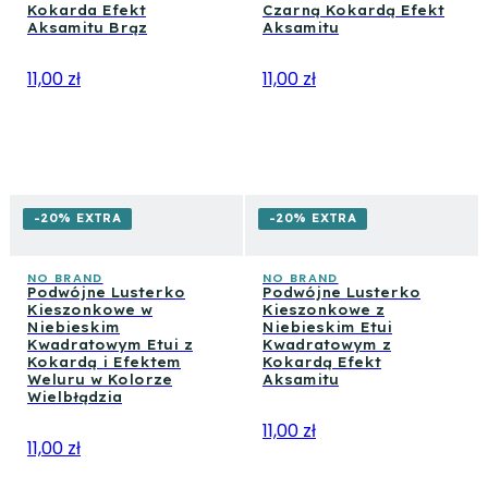
Kokarda Efekt
Czarną Kokardą Efekt
Aksamitu Brąz
Aksamitu
11,00 zł
11,00 zł
-20% EXTRA
-20% EXTRA
NO BRAND
NO BRAND
Podwójne Lusterko
Podwójne Lusterko
Kieszonkowe w
Kieszonkowe z
Niebieskim
Niebieskim Etui
Kwadratowym Etui z
Kwadratowym z
Kokardą i Efektem
Kokardą Efekt
Weluru w Kolorze
Aksamitu
Wielbłądzia
11,00 zł
11,00 zł