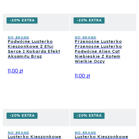
-20% EXTRA
-20% EXTRA
NO BRAND
NO BRAND
Podwójne Lusterko
Przenośne Lusterko
Kieszonkowe Z Etui
Przenośne Lusterko
Serce I Kokarda Efekt
Podwójne Alien Cat
Aksamitu Brąz
Niebieskie Z Kotem
Wielkie Oczy
11,00 zł
11,00 zł
-20% EXTRA
-20% EXTRA
NO BRAND
NO BRAND
Lusterko Kieszonkowe
Lusterko Kieszonkowe