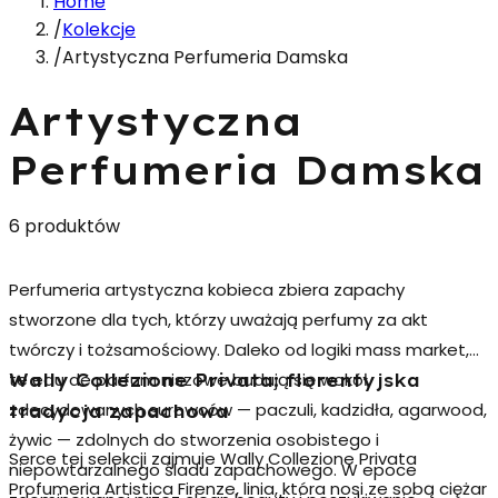
Home
/
Kolekcje
/
Artystyczna Perfumeria Damska
Artystyczna
Perfumeria Damska
6 produktów
Perfumeria artystyczna kobieca
zbiera zapachy
stworzone dla tych, którzy uważają perfumy za akt
twórczy i tożsamościowy. Daleko od logiki mass market,
te
eau de parfum niszowe
budują się wokół
Wally Collezione Privata: florentyjska
zdecydowanych surowców — paczuli, kadzidła, agarwood,
tradycja zapachowa
żywic — zdolnych do stworzenia osobistego i
Serce tej selekcji zajmuje
Wally Collezione Privata
niepowtarzalnego śladu zapachowego. W epoce
Profumeria Artistica Firenze
, linia, która nosi ze sobą ciężar