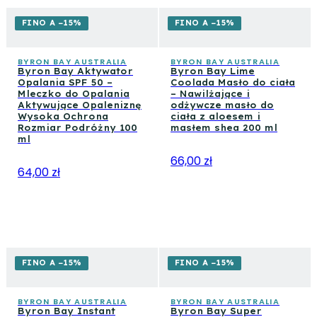
FINO A −15%
FINO A −15%
BYRON BAY AUSTRALIA
BYRON BAY AUSTRALIA
Byron Bay Aktywator
Byron Bay Lime
Opalania SPF 50 –
Coolada Masło do ciała
Mleczko do Opalania
– Nawilżające i
Aktywujące Opaleniznę
odżywcze masło do
Wysoka Ochrona
ciała z aloesem i
Rozmiar Podróżny 100
masłem shea 200 ml
ml
66,00 zł
64,00 zł
FINO A −15%
FINO A −15%
BYRON BAY AUSTRALIA
BYRON BAY AUSTRALIA
Byron Bay Instant
Byron Bay Super