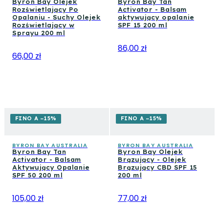
Byron Bay Olejek
Byron Bay Tan
Rozświetlający Po
Activator - Balsam
Opalaniu - Suchy Olejek
aktywujący opalanie
Rozświetlający w
SPF 15 200 ml
Sprayu 200 ml
86,00 zł
66,00 zł
FINO A −15%
FINO A −15%
BYRON BAY AUSTRALIA
BYRON BAY AUSTRALIA
Byron Bay Tan
Byron Bay Olejek
Activator - Balsam
Brązujący - Olejek
Aktywujący Opalanie
Brązujący CBD SPF 15
SPF 50 200 ml
200 ml
105,00 zł
77,00 zł