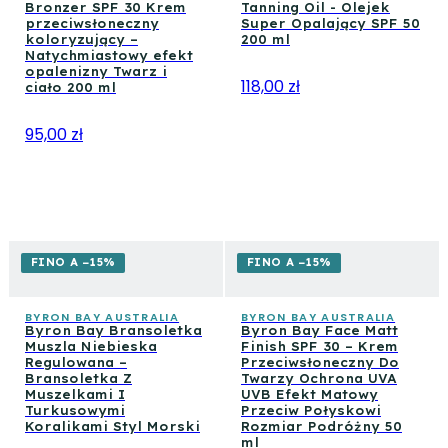
Bronzer SPF 30 Krem
Tanning Oil - Olejek
przeciwsłoneczny
Super Opalający SPF 50
koloryzujący –
200 ml
Natychmiastowy efekt
opalenizny Twarz i
118,00 zł
ciało 200 ml
95,00 zł
FINO A −15%
FINO A −15%
BYRON BAY AUSTRALIA
BYRON BAY AUSTRALIA
Byron Bay Bransoletka
Byron Bay Face Matt
Muszla Niebieska
Finish SPF 30 – Krem
Regulowana –
Przeciwsłoneczny Do
Bransoletka Z
Twarzy Ochrona UVA
Muszelkami I
UVB Efekt Matowy
Turkusowymi
Przeciw Połyskowi
Koralikami Styl Morski
Rozmiar Podróżny 50
ml