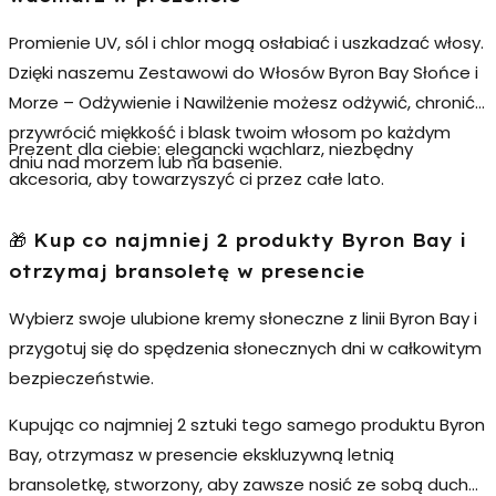
Promienie UV, sól i chlor mogą osłabiać i uszkadzać włosy.
Dzięki naszemu
Zestawowi do Włosów Byron Bay Słońce i
Morze – Odżywienie i Nawilżenie
możesz odżywić, chronić i
przywrócić miękkość i blask twoim włosom po każdym
Prezent dla ciebie:
elegancki
wachlarz
, niezbędny
dniu nad morzem lub na basenie.
akcesoria, aby towarzyszyć ci przez całe lato.
🎁 Kup co najmniej 2 produkty Byron Bay i
otrzymaj bransoletę w presencie
Wybierz swoje ulubione kremy słoneczne z linii
Byron Bay
i
przygotuj się do spędzenia słonecznych dni w całkowitym
bezpieczeństwie.
Kupując
co najmniej 2 sztuki tego samego produktu Byron
Bay
, otrzymasz w presencie ekskluzywną
letnią
bransoletkę
, stworzony, aby zawsze nosić ze sobą ducha