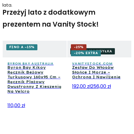
lata.
Przeżyj lato z dodatkowym
prezentem na Vanity Stock!
FINO A −15%
-
25
%
DARMOWA WYSYŁKA
-20% EXTRA
BYRON BAY AUSTRALIA
VANITYSTOCK.COM
Byron Bay Kikoy
Zestaw Do Włosów
Ręcznik Beżowy
Słońce I Morze –
Turkusowy 160x95 Cm –
Ochrona I Nawilżenie
Ręcznik Plażowy
192,00 zł
256,00 zł
Dwustronny Z Kieszenią
Na Velcro
110,00 zł