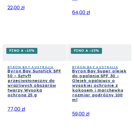
22,00 zł
64,00 zł
FINO A −15%
FINO A −15%
BYRON BAY AUSTRALIA
BYRON BAY AUSTRALIA
Byron Bay Sunstick SPF
Byron Bay Super olejek
50 – Sztyft
do opalania SPF 30 –
przeciwsłoneczny do
Olejek opalający o
wrażliwych obszarów
wysokiej ochronie z
twarzy Wysoka
kokosem i marchewką
ochrona 25 g
rozmiar podróżny 100
ml
77,00 zł
59,00 zł