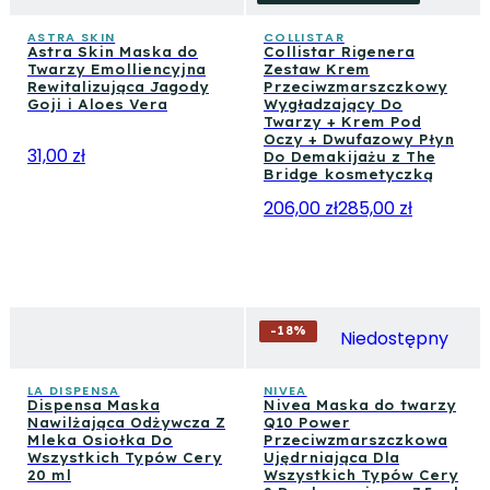
ASTRA SKIN
COLLISTAR
Astra Skin Maska do
Collistar Rigenera
Twarzy Emolliencyjna
Zestaw Krem
Rewitalizująca Jagody
Przeciwzmarszczkowy
Goji i Aloes Vera
Wygładzający Do
Twarzy + Krem Pod
Oczy + Dwufazowy Płyn
31,00 zł
Do Demakijażu z The
Bridge kosmetyczką
206,00 zł
285,00 zł
-
18
%
Niedostępny
LA DISPENSA
NIVEA
Dispensa Maska
Nivea Maska do twarzy
Nawilżająca Odżywcza Z
Q10 Power
Mleka Osiołka Do
Przeciwzmarszczkowa
Wszystkich Typów Cery
Ujędrniająca Dla
20 ml
Wszystkich Typów Cery