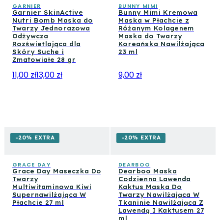
GARNIER
BUNNY MIMI
Garnier SkinActive
Bunny Mimi Kremowa
Nutri Bomb Maska do
Maska w Płachcie z
Twarzy Jednorazowa
Różanym Kolagenem
Odżywcza
Maska do Twarzy
Rozświetlająca dla
Koreańska Nawilżająca
Skóry Suche i
23 ml
Zmatowiałe 28 gr
11,00 zł
13,00 zł
9,00 zł
-20% EXTRA
-20% EXTRA
GRACE DAY
DEARBOO
Grace Day Maseczka Do
Dearboo Maska
Twarzy
Codzienna Lawenda
Multiwitaminowa Kiwi
Kaktus Maska Do
Supernawilżająca W
Twarzy Nawilżająca W
Płachcie 27 ml
Tkaninie Nawilżająca Z
Lawendą I Kaktusem 27
ml