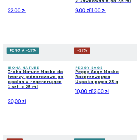
2 Dawkowania po 7,5 ml
22,00 zł
9,00 zł
11,00 zł
FINO A −15%
-
17
%
IROHA NATURE
PEGGY SAGE
Iroha Nature Maska do
Peggy Sage Maska
twarzy jednorazowa po
Rozgrzewająca
opalaniu regenerująca
Uspokajająca 23 g
1 szt. x 25 ml
10,00 zł
12,00 zł
20,00 zł