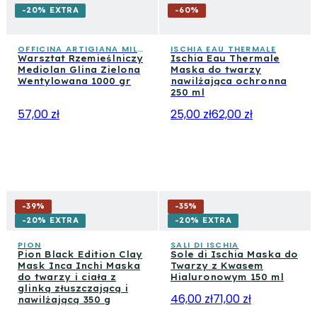
-20% EXTRA
-
60
%
OFFICINA ARTIGIANA MILANO
ISCHIA EAU THERMALE
Warsztat Rzemieślniczy
Ischia Eau Thermale
Mediolan Glina Zielona
Maska do twarzy
Wentylowana 1000 gr
nawilżająca ochronna
250 ml
57,00 zł
25,00 zł
62,00 zł
-
39
%
-
35
%
-20% EXTRA
-20% EXTRA
PION
SALI DI ISCHIA
Pion Black Edition Clay
Sole di Ischia Maska do
Mask Inca Inchi Maska
Twarzy z Kwasem
do twarzy i ciała z
Hialuronowym 150 ml
glinką złuszczającą i
46,00 zł
71,00 zł
nawilżającą 350 g