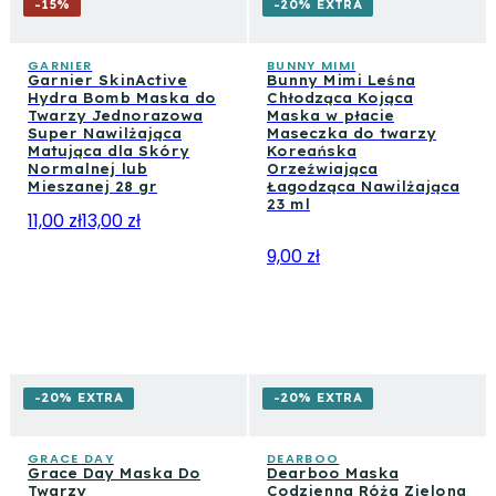
-
15
%
-20% EXTRA
GARNIER
BUNNY MIMI
Garnier SkinActive
Bunny Mimi Leśna
Hydra Bomb Maska do
Chłodząca Kojąca
Twarzy Jednorazowa
Maska w płacie
Super Nawilżająca
Maseczka do twarzy
Matująca dla Skóry
Koreańska
Normalnej lub
Orzeźwiająca
Mieszanej 28 gr
Łagodząca Nawilżająca
23 ml
11,00 zł
13,00 zł
9,00 zł
-20% EXTRA
-20% EXTRA
GRACE DAY
DEARBOO
Grace Day Maska Do
Dearboo Maska
Twarzy
Codzienna Róża Zielona