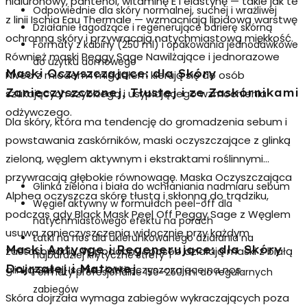
hialuronowy, pantenol, witaminę E i elastynę — takie jak te
Odpowiednie dla skóry normalnej, suchej i wrażliwej
z linii Ischia Eau Thermale — wzmacniają lipidową warstwę
Działanie łagodzące i regenerujące barierę skórną
ochronną skóry i przywracają natychmiastową miękkość.
Formaty z kabiny (250 ml) i opakowania jednodawkowe
Również maski Peggy Sage Nawilżające i jednorazowe
do użytku domowego
Maski Oczyszczające: dla Skóry
Nivea z miodem i migdałem kierują się do osób
Zanieczyszczonej, Tłustej i ze Zaskórnikami
szukających szybkiego i usypiającego wzmocnienia
odżywczego.
Dla skóry, która ma tendencję do gromadzenia sebum i
powstawania zaskórników,
maski oczyszczające
z glinką
zieloną, węglem aktywnym i ekstraktami roślinnymi
przywracają głębokie równowagę. Maska Oczyszczająca
Glinka zielona i biała do wchłaniania nadmiaru sebum
Alphea oczyszcza skórę tłustą i skłonną do trądziku,
Węgiel aktywny w formułach peel-off dla
podczas gdy Black Mask Peel Off Peggy Sage z Węglem
natychmiastowego efektu na porach
usuwa zanieczyszczenia widocznie przy każdym
Łatki na nos dla ukierunkowanego działania na
Maski Antyage i Regenerujące: dla Skóry
zastosowaniu. W podobny sposób działają maski z białą
najbardziej krytyczne strefy T
Dojrzałej i Matowej
glinką Sali di Ischia i łatki oczyszczające na nos.
Formaty profesjonalne 150–250 ml do regularnych
zabiegów
Skóra dojrzała wymaga zabiegów wykraczających poza