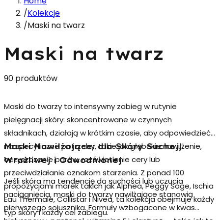
Home
/
Kolekcje
/
Maski na twarz
Maski na twarz
90 produktów
Maski do twarzy
to intensywny zabieg w rutynie
pielęgnacji skóry: skoncentrowane w czynnych
składnikach, działają w krótkim czasie, aby odpowiedzieć
na specyficzne potrzeby, takie jak głębokie nawilżenie,
Maski Nawilżające: dla Skóry Suchej,
oczyszczanie porów, rozświetlenie cery lub
Wrażliwej i Odwodnionej
przeciwdziałanie oznakom starzenia. Z ponad 100
Jeśli skóra ma tendencję do suchości lub uczucia
propozycjami marek takich jak Alphea, Peggy Sage, Ischia
naciągnięcia,
maski do twarzy nawilżające
stanowią
Eau Thermale, Collistar i Nivea, ta kolekcja obejmuje każdy
pierwszego sojusznika. Formuły wzbogacone w kwas
typ skóry i każdy cel zabiegu.