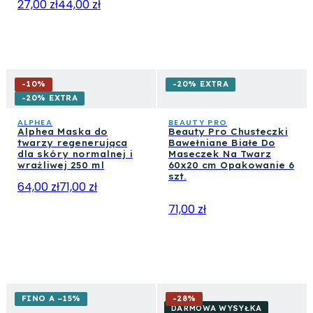
27,00 zł
44,00 zł
-
10
%
-20% EXTRA
-20% EXTRA
ALPHEA
BEAUTY PRO
Alphea Maska do
Beauty Pro Chusteczki
twarzy regenerująca
Bawełniane Białe Do
dla skóry normalnej i
Maseczek Na Twarz
wrażliwej 250 ml
60x20 cm Opakowanie 6
szt.
64,00 zł
71,00 zł
71,00 zł
FINO A −15%
-
28
%
DARMOWA WYSYŁKA