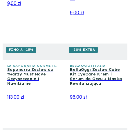
9,00 zł
9,00 zł
FINO A −15%
-20% EXTRA
LA SAPONARIA COSMETICA CONSAPEVOLE
BELLAOGGI ITALIA
Saponaria Zestaw do
BellaOggi Zestaw Cube
twarzy Must Have
Kit EyeCare Krem i
Oczyszczanie i
Serum do Oczu + Maska
Nawilżanie
Rewitalizująca
113,00 zł
96,00 zł