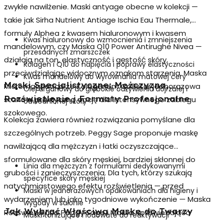
zwykłe nawilżenie. Maski
antyage
obecne w kolekcji —
takie jak Sirha Nutrient Antiage Ischia Eau Thermale,
formuły Alphea z kwasem hialuronowym i kwasem
Kwas hialuronowy do wzmocnienia i zmniejszenia
mandelowym, czy Maska Q10 Power Antirughe Nivea —
przesadnych zmarszczek
działają na ton, elastyczność i gęstość skóry,
Kolagen i Q10 do napięcia i poprawy elastyczności
przeciwdziałając widocznym oznakom starzenia. Maska
Kwas mandelowy do wyrównania matowej cery
Maski Specjalistyczne: Mężczyzna,
Micromagnetica ze Kolagenem Collistar jednorazowa
Olej arganowy do głębokie odżywienia dojrzałej i
Rozświetlenie i Formaty Profesjonalne
stanowi praktyczną opcję dla intensywnego zabiegu
odwodnionej skóry
szokowego.
Kolekcja zawiera również rozwiązania pomyślane dla
szczególnych potrzeb. Peggy Sage proponuje
maskę
nawilżającą dla mężczyzn
i łatki oczyszczające
sformułowane dla skóry męskiej, bardziej skłonnej do
Linia dla mężczyzn z formułami dedykowanymi
grubości i zanieczyszczenia. Dla tych, którzy szukają
specyfice skóry męskiej
natychmiastowego efektu rozświetlenia — przed
Maski w jednorazowych opakowaniach dla higieny i
wydarzeniem lub jako tygodniowe wykończenie — Maska
wygody w salonie
Jak Wybrać Właściwą Maskę do Twarzy
Rozświetlająca Peggy Sage i Maska Rozświetlająca
Maski tonizujące i lodowate do reaktywacji