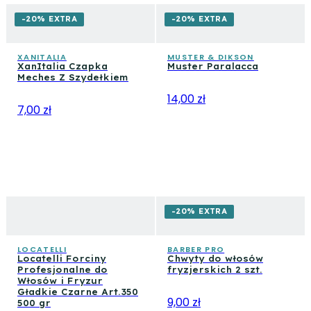
-20% EXTRA
-20% EXTRA
XANITALIA
MUSTER & DIKSON
XanItalia Czapka
Muster Paralacca
Meches Z Szydełkiem
14,00 zł
7,00 zł
-20% EXTRA
LOCATELLI
BARBER PRO
Locatelli Forciny
Chwyty do włosów
Profesjonalne do
fryzjerskich 2 szt.
Włosów i Fryzur
Gładkie Czarne Art.350
9,00 zł
500 gr