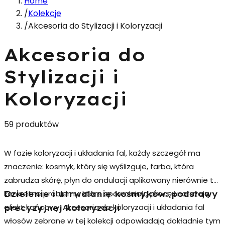
Home
/
Kolekcje
/
Akcesoria do Stylizacji i Koloryzacji
Akcesoria do
Stylizacji i
Koloryzacji
59 produktów
W fazie koloryzacji i układania fal, każdy szczegół ma
znaczenie: kosmyk, który się wyślizguje, farba, która
zabrudza skórę, płyn do ondulacji aplikowany nierównie to
konkretne problemy, które spowolniają pracę i narażają
Dzielenie i utrwalanie kosmyków: podstawy
efekt końcowy.
Akcesoria do koloryzacji i układania fal
precyzyjnej koloryzacji
włosów
zebrane w tej kolekcji odpowiadają dokładnie tym