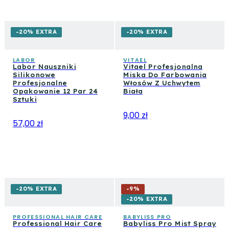
-20% EXTRA
-20% EXTRA
LABOR
VITAEL
Labor Nauszniki
Vitael Profesjonalna
Silikonowe
Miska Do Farbowania
Profesjonalne
Włosów Z Uchwytem
Opakowanie 12 Par 24
Biała
Sztuki
9,00 zł
57,00 zł
-20% EXTRA
-
9
%
-20% EXTRA
PROFESSIONAL HAIR CARE
BABYLISS PRO
Professional Hair Care
Babyliss Pro Mist Spray