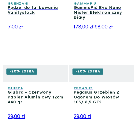
GUENZANI
GAMMAPIÙ
Pędzel do farbowania
GammaPiù Evo Nano
Vanitystock
Mister Elektroniczny
Biały
7,00 zł
178,00 zł
198,00 zł
-20% EXTRA
-20% EXTRA
GIUBRA
PEGASUS
Giubra - Czerwony
Pegasus Grzebień Z
Papier Aluminiowy 12cm
Ogonem Do Włosów
440 gr
105/ 8,5 GT2
29,00 zł
29,00 zł