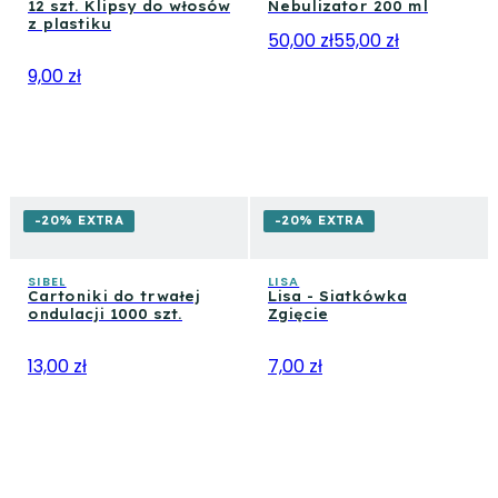
12 szt. Klipsy do włosów
Nebulizator 200 ml
z plastiku
50,00 zł
55,00 zł
9,00 zł
-20% EXTRA
-20% EXTRA
SIBEL
LISA
Cartoniki do trwałej
Lisa - Siatkówka
ondulacji 1000 szt.
Zgięcie
13,00 zł
7,00 zł