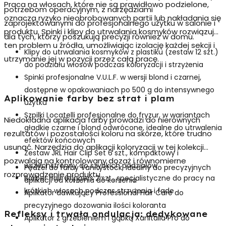
Praca na włosach, które nie są prawidłowo podzielone,
potrzebom operacyjnym, z narzędziami
oznacza ryzyko nieobrobowanych partii lub nakładania się
zaprojektowanymi do profesjonalnego użytku w salonie i
produktu.
Spinki i klipy do utrwalania kosmyków
rozwiązują
dla tych, którzy poszukują precyzji również w domu.
ten problem u źródła, umożliwiając izolację każdej sekcji i
Klipy do utrwalania kosmyków z plastiku (zestaw 12 szt.)
utrzymanie jej w pozycji przez całą pracę.
do podziału włosów podczas koloryzacji i strzyżenia
Spinki profesjonalne V.U.L.F. w wersji blond i czarnej,
dostępne w opakowaniach po 500 g do intensywnego
Aplikowanie farby bez strat i plam
użytku
Szpilki Locatelli profesjonalne do fryzur, w wariantach
Niedokładna aplikacja farby prowadzi do nierównych
gładkie czarne i blond odwrócone, idealne do utrwalenia
rezultatów i pozostałości koloru na skórze, które trudno
efektów końcowych
usunąć.
Narzędzia do aplikacji koloryzacji
w tej kolekcji
Zestaw JRL Hair Clip Set 6 szt., kompaktowy i
pozwalają na kontrolowany dozaż i równomierne
wszechstronny do szybkich podziałów
Pędzel do farby Vanitystock, idealny do precyzyjnych
rozprowadzenie produktu.
Barber Hair Grippers 2 szt., specjalistyczne do pracy na
aplikacji od korzenia do korzenia
krótkich włosach podczas strzyżenia i fade
Aplikator dawkujący Professional Hair Care do
precyzyjnego dozowania ilości koloranta
Refleksy i trwała ondulacja: dedykowane
Aplikator z grzebieniem i gąbką Xanitalia Pro do