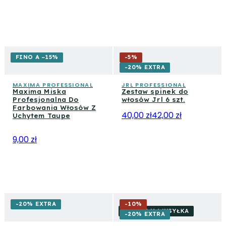
FINO A −15%
-
5
%
-20% EXTRA
MAXIMA PROFESSIONAL
JRL PROFESSIONAL
Maxima Miska
Zestaw spinek do
Profesjonalna Do
włosów Jrl 6 szt.
Farbowania Włosów Z
40,00 zł
42,00 zł
Uchytem Taupe
9,00 zł
-20% EXTRA
-
10
%
DARMOWA WYSYŁKA
-20% EXTRA