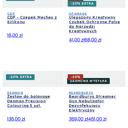
-20% EXTRA
CDP
UPGRADE
CDP - Czepek Meches z
Ulepszony Kreatywny
Silikonu
Czubek Ochronne Palce
do Narzędzi
Kreatywnych
16,00 zł
41,00 zł
68,00 zł
-20% EXTRA
-
20
%
DARMOWA WYSYŁKA
DENMAN
BEARDBURYS
Zestaw do balayage
Beardburys Streamer
Denman Precision
Gun Nebulizator
Colouring 5 szt.
Dezynfekujący
Elektryczny
136,00 zł
369,00 zł
461,00 zł