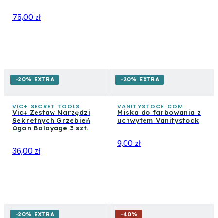
75,00 zł
-20% EXTRA
-20% EXTRA
VIC+ SECRET TOOLS
VANITYSTOCK.COM
Vic+ Zestaw Narzędzi
Miska do farbowania z
Sekretnych Grzebień
uchwytem Vanitystock
Ogon Balayage 3 szt.
9,00 zł
36,00 zł
-20% EXTRA
-
40
%