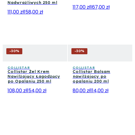
Nadwrażliwych 250 ml
117,00 zł
167,00 zł
111,00 zł
158,00 zł
-
30
%
-
30
%
COLLISTAR
COLLISTAR
Collistar Żel Krem
Collistar Balsam
Nawilżający Łagodzący
nawilżający po
po Opalaniu 250 ml
opalaniu 200 ml
108,00 zł
154,00 zł
80,00 zł
114,00 zł