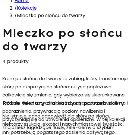
Home
/
Kolekcje
/
Mleczko po słońcu do twarzy
Mleczko po słońcu
do twarzy
4 produkty
Krem po słońcu do twarzy
to zabieg, który transformuje
skórę po ekspozycji na słońce: rutyna poplażowa
całkowicie się zmienia, gdy wybierze się ukierunkowane
formuły, które natychmiast uspokajają zaczerwienienia i
Różne textury dla każdych potrzeb skóry
podrażnienia, przywracają poziom nawilżenia i
Nie istnieje jedna odpowiedź dla skóry po słońcu:
przyczyniają się do utrwalenia opalenizny. W tej kolekcji
niektórzy szukają lekkości i natychmiastowej świeżości,
znajdziesz łagodzące fluidy, żele-kremy o szybkim
inni potrzebują bogatszego zasilenia odżywczego.