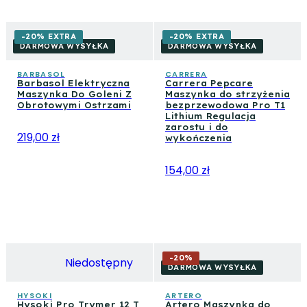
-20% EXTRA
-20% EXTRA
DARMOWA WYSYŁKA
DARMOWA WYSYŁKA
BARBASOL
CARRERA
Barbasol Elektryczna
Carrera Pepcare
Maszynka Do Goleni Z
Maszynka do strzyżenia
Obrotowymi Ostrzami
bezprzewodowa Pro T1
Lithium Regulacja
zarostu i do
219,00 zł
wykończenia
154,00 zł
-
20
%
Niedostępny
DARMOWA WYSYŁKA
HYSOKI
ARTERO
Hysoki Pro Trymer 12 T
Artero Maszynka do