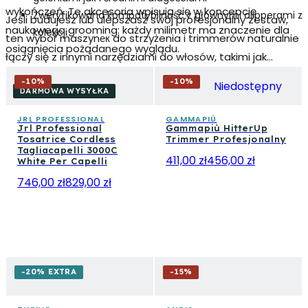
wykończeń. Te akcesoria wpisują się w koncepcję
Zweryfikowana kompatybilność z głównymi clipperami z
Jeśli budujesz lub ulepszasz swój profesjonalny zestaw,
naukowego grooming: każdy milimetr ma znaczenie dla
kolekcji
ten wybór maszynек do strzyżenia i trimmerów naturalnie
osiągnięcia pożądanego wyglądu.
łączy się z innymi narzędziami do włosów, takimi jak
profesjonalne suszarki, prostownice i lokówki, lub
-
10
%
-
10
%
Niedostępny
produktami do stylizacji i pielęgnacji włosów mężczyzn,
DARMOWA WYSYŁKA
dla kompleksowej usługi od stanowiska pracy do efektu
JRL PROFESSIONAL
GAMMAPIÙ
Jrl Professional
Gammapiù HitterUp
końcowego.
Tosatrice Cordless
Trimmer Profesjonalny
Tagliacapelli 3000C
411,00 zł
456,00 zł
White Per Capelli
746,00 zł
829,00 zł
-20% EXTRA
-
15
%