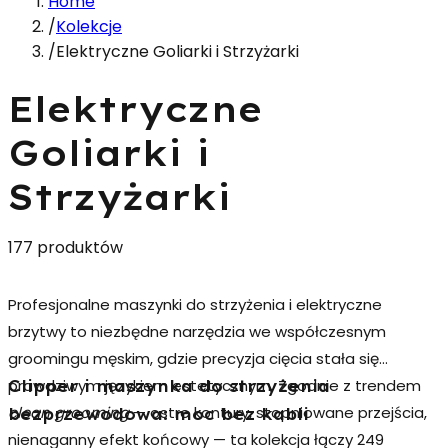
Home
/
Kolekcje
/
Elektryczne Goliarki i Strzyżarki
Elektryczne
Goliarki i
Strzyżarki
177 produktów
Profesjonalne
maszynki do strzyżenia
i elektryczne
brzytwy to niezbędne narzędzia we współczesnym
groomingu męskim, gdzie precyzja cięcia stała się
prawdziwym językiem estetycznym. Zgodnie z trendem
Clipper i maszynka do strzyżenia
clean grooming
— ostre kontury, stopniowane przejścia,
bezprzewodowa: moc bez kabli
nienaganny efekt końcowy — ta kolekcja łączy 249