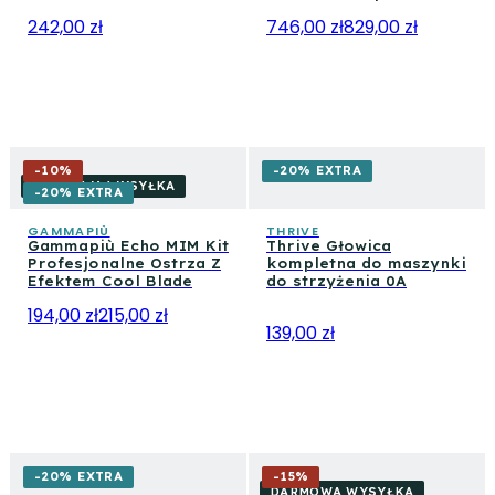
242,00 zł
746,00 zł
829,00 zł
-
10
%
-20% EXTRA
DARMOWA WYSYŁKA
-20% EXTRA
GAMMAPIÙ
THRIVE
Gammapiù Echo MIM Kit
Thrive Głowica
Profesjonalne Ostrza Z
kompletna do maszynki
Efektem Cool Blade
do strzyżenia 0A
194,00 zł
215,00 zł
139,00 zł
-20% EXTRA
-
15
%
DARMOWA WYSYŁKA