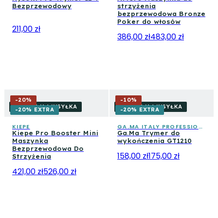
Bezprzewodowy
strzyżenia
bezprzewodowa Bronze
Poker do włosów
211,00 zł
386,00 zł
483,00 zł
-
20
%
-
10
%
DARMOWA WYSYŁKA
DARMOWA WYSYŁKA
-20% EXTRA
-20% EXTRA
KIEPE
GA.MA ITALY PROFESSIONAL
Kiepe Pro Booster Mini
Ga.Ma Trymer do
Maszynka
wykończenia GT1210
Bezprzewodowa Do
158,00 zł
175,00 zł
Strzyżenia
421,00 zł
526,00 zł