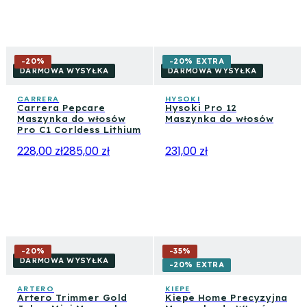
-
20
%
-20% EXTRA
DARMOWA WYSYŁKA
DARMOWA WYSYŁKA
CARRERA
HYSOKI
Carrera Pepcare
Hysoki Pro 12
Maszynka do włosów
Maszynka do włosów
Pro C1 Corldess Lithium
228,00 zł
285,00 zł
231,00 zł
-
20
%
-
35
%
DARMOWA WYSYŁKA
-20% EXTRA
ARTERO
KIEPE
Artero Trimmer Gold
Kiepe Home Precyzyjna