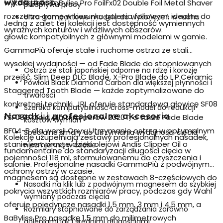
wydajność
wykończeń. BaByliss Pro FoilFx02 Double Foil Metal Shaver
przepływu pracy
rozszerza gamę w kierunku golenia foliowym, idealne do
Ultra-kompaktowe modele do wykończeń w ruchu
Jedną z zalet tej kolekcji jest dostępność
wymiennych
wyraźnych konturów i wrażliwych obszarów.
głowic
kompatybilnych z głównymi modelami w gamie.
GammaPiù oferuje stałe i ruchome ostrza ze stali
wysokiej wydajności — od Fade Blade do stopniowanych
Ostrza ze stali japońskiej odporne na rdzę i korozję
przejść, Slim Deep DLC Blade, X-Pro Blade do L.P.Ceramic
Powłoki Black Diamond Carbon dla większej płynności i
Staggered Tooth Blade — każde zoptymalizowane do
trwałości
konkretnej techniki. JRL oferuje standardową głowicę SF08
Szeroka kompatybilność cross-model do redukcji
Nasadki i profesjonalne akcesoria
i SF08G Gold dla trimmerów 2020T, a także Fade Blade
kosztów wymian
BF04-B dla wersji Onyx. Utrzymanie ostrza w optymalnym
Specjalne smary do utrzymania wydajności cięcia
Kolekcję uzupełniają zestawy profesjonalnych nasadek,
stanie jest proste dzięki olejowi Andis Clipper Oil o
niezmienną w czasie
fundamentalne do standaryzacji długości cięcia w
pojemności 118 ml, sformułowanemu do czyszczenia i
salonie.
Profesjonalne nasadki
GammaPiù z podwójnym
ochrony ostrzy w czasie.
magnesem są dostępne w zestawach 8-częściowych do
Nasadki na klik lub z podwójnym magnesem do szybkiej
pokrycia wszystkich rozmiarów pracy, podczas gdy Wahl
wymiany podczas cięcia
oferuje pojedyncze nasadki 1,5 mm, 3 mm i 4,5 mm, a
Rozmiary stopniowane do zarządzania zarówno
BaByliss Pro nasadkę 1,5 mm do milimetrowych
goleniami jak i średnimi długościami