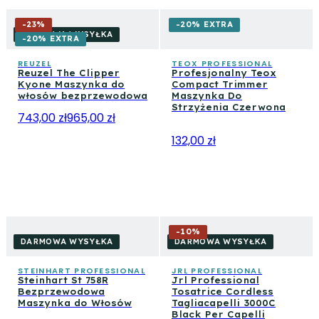
-
23
%
-20% EXTRA
DARMOWA WYSYŁKA
-20% EXTRA
REUZEL
TEOX PROFESSIONAL
Reuzel The Clipper
Profesjonalny Teox
Kyone Maszynka do
Compact Trimmer
włosów bezprzewodowa
Maszynka Do
Strzyżenia Czerwona
743,00 zł
965,00 zł
132,00 zł
-
10
%
DARMOWA WYSYŁKA
DARMOWA WYSYŁKA
STEINHART PROFESSIONAL
JRL PROFESSIONAL
Steinhart St 758R
Jrl Professional
Bezprzewodowa
Tosatrice Cordless
Maszynka do Włosów
Tagliacapelli 3000C
Black Per Capelli