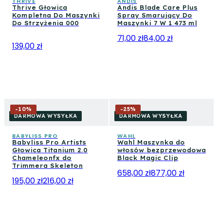
THRIVE
ANDIS
Thrive Głowica
Andis Blade Care Plus
Kompletna Do Maszynki
Spray Smarujący Do
Do Strzyżenia 000
Maszynki 7 W 1 473 ml
71,00 zł
84,00 zł
139,00 zł
-
10
%
-
25
%
DARMOWA WYSYŁKA
DARMOWA WYSYŁKA
BABYLISS PRO
WAHL
Babyliss Pro Artists
Wahl Maszynka do
Głowica Titanium 2.0
włosów bezprzewodowa
Chameleonfx do
Black Magic Clip
Trimmera Skeleton
658,00 zł
877,00 zł
195,00 zł
216,00 zł