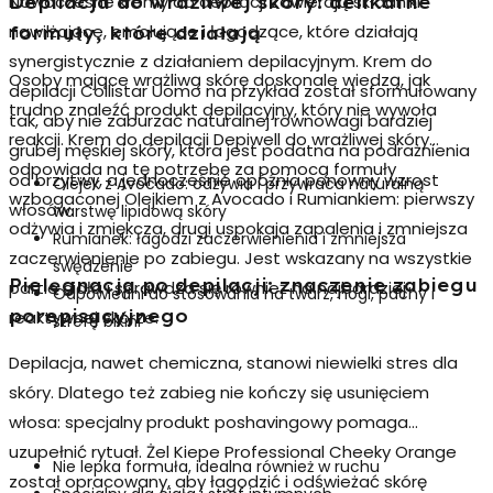
Nowoczesne kremy do depilacji zawierają
składniki
Depilacja do wrażliwej skóry: delikatne
nawilżające, emolujące i łagodzące
, które działają
formuły, które działają
synergistycznie z działaniem depilacyjnym. Krem do
Osoby mające wrażliwą skórę doskonale wiedzą, jak
depilacji Collistar Uomo na przykład został sformułowany
trudno znaleźć produkt depilacyjny, który nie wywoła
tak, aby nie zaburzać naturalnej równowagi bardziej
reakcji.
Krem do depilacji Depiwell do wrażliwej skóry
grubej męskiej skóry, która jest podatna na podrażnienia
odpowiada na tę potrzebę za pomocą formuły
od brzytwy, a jednocześnie opóźnia ponowny wzrost
Olejek z Avocado: odżywia i przywraca naturalną
wzbogaconej Olejkiem z Avocado i Rumiankiem: pierwszy
włosów.
warstwę lipidową skóry
odżywia i zmiękcza, drugi uspokaja zapalenia i zmniejsza
Rumianek: łagodzi zaczerwienienia i zmniejsza
zaczerwienienie po zabiegu. Jest wskazany na wszystkie
swędzenie
Pielęgnacja po depilacji: znaczenie zabiegu
partie ciała i sprawdza się również na najbardziej
Odpowiedni do stosowania na twarz, nogi, pachy i
porepisacyjnego
reaktywnej skórze.
strefę bikini
Depilacja, nawet chemiczna, stanowi niewielki stres dla
skóry. Dlatego też zabieg nie kończy się usunięciem
włosa: specjalny produkt poshavingowy pomaga
uzupełnić rytuał. Żel Kiepe Professional Cheeky Orange
Nie lepka formuła, idealna również w ruchu
został opracowany, aby łagodzić i odświeżać skórę