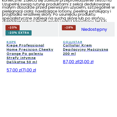
konieczne. Zaleca się zawsze przeprowadzenie testu na
Uzupełnij swoją rutynę produktami z sekcji dedykowanej
małym obszarze przed pierwszym użyciem, szczególnie w
pielęgnacji ciała: nawilżające lotiony, peeling exfoliujący i
przypadku wrażliwej skóry. Po usunięciu produktu
specjalistyczne zabiegi na suchą skórę lub po słońcu
dokładnie spłucz letnią wodą i nałóż łagodzący żel lub
pomagają utrzymać skórę w zdrowiu między zabiegami
krem nawilżający, aby dokończyć zabieg.
-
20
%
-
28
%
Niedostępny
depilacyjnymi. Odkryj również kategorię golenia i produkty
-20% EXTRA
do pielęgnacji stref intymnych, aby uzyskać kompletną i
KIEPE
COLLISTAR
Kiepe Professional
Collistar Krem
przyjazną dla skóry rutynę.
Home Precision Cheeky
Depilacyjny Mężczyzna
Orange Po goleniu
200 ml
Strefy intymne
87,00 zł
121,00 zł
Delikatne 50 ml
57,00 zł
71,00 zł