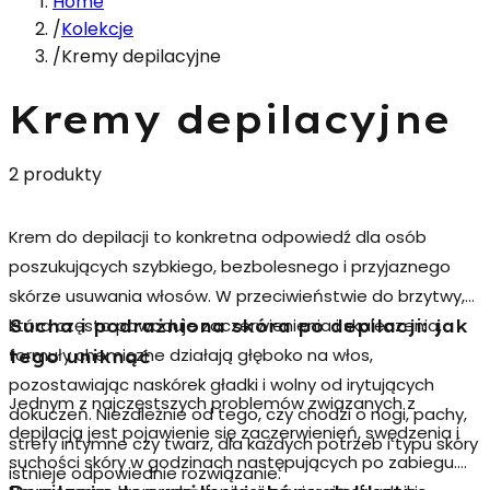
Home
/
Kolekcje
/
Kremy depilacyjne
Kremy depilacyjne
2 produkty
Krem do depilacji
to konkretna odpowiedź dla osób
poszukujących szybkiego, bezbolesnego i przyjaznego
skórze usuwania włosów. W przeciwieństwie do brzytwy,
która często powoduje zaczerwienienia i skaleczenia,
Sucha i podrażniona skóra po depilacji: jak
formuły chemiczne działają głęboko na włos,
tego uniknąć
pozostawiając naskórek gładki i wolny od irytujących
Jednym z najczęstszych problemów związanych z
dokuczeń. Niezależnie od tego, czy chodzi o nogi, pachy,
depilacją jest pojawienie się zaczerwienień, swędzenia i
strefy intymne czy twarz, dla każdych potrzeb i typu skóry
suchości skóry w godzinach następujących po zabiegu.
istnieje odpowiednie rozwiązanie.