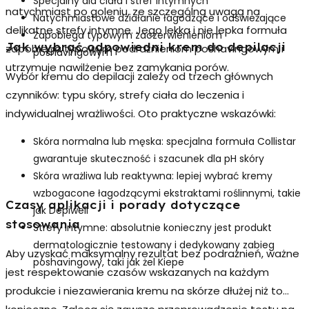
Specjalny dla ciała i stref intymnych
natychmiast po goleniu, ze szczególną uwagą na
Natychmiastowe działanie łagodzące i odświeżające
delikatne strefy intymne
. Jego lekka i nie lepka formuła
Zapobiega typowym zaczerwienieniom
Jak wybrać odpowiedni krem do depilacji
zapobiega typowym podrażnieniom poshavingowym i
poshavingowym
utrzymuje nawilżenie bez zamykania porów.
Wybór kremu do depilacji zależy od trzech głównych
czynników: typu skóry, strefy ciała do leczenia i
indywidualnej wrażliwości. Oto praktyczne wskazówki:
Skóra normalna lub męska:
specjalna formuła Collistar
gwarantuje skuteczność i szacunek dla pH skóry
Skóra wrażliwa lub reaktywna:
lepiej wybrać kremy
wzbogacone łagodzącymi ekstraktami roślinnymi, takie
Czasy aplikacji i porady dotyczące
jak Depiwell
stosowania
Strefy intymne:
absolutnie konieczny jest produkt
dermatologicznie testowany i dedykowany zabieg
Aby uzyskać maksymalny rezultat bez podrażnień, ważne
poshavingowy, taki jak żel Kiepe
jest respektowanie czasów wskazanych na każdym
produkcie i niezawierania kremu na skórze dłużej niż to