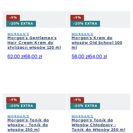
-
9
%
-
9
%
-20% EXTRA
-20% EXTRA
MORGAN'S
MORGAN'S
Morgan's Gentlemen's
Morgan's Krem do
Hair Cream Krem do
włosów Old School 100
stylizacji włosów 120 ml
ml
62,00 zł
68,00 zł
58,00 zł
64,00 zł
-
9
%
-
9
%
-20% EXTRA
-20% EXTRA
MORGAN'S
MORGAN'S
Morgan's Tonik do
Morgan's Tonik do
włosów - Tonik do
Włosów Chłodzący -
włosów 250 ml
Tonik do Włosów 250 ml