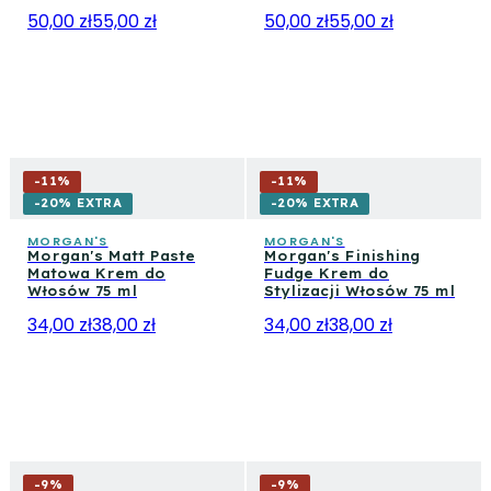
50,00 zł
55,00 zł
50,00 zł
55,00 zł
-
11
%
-
11
%
-20% EXTRA
-20% EXTRA
MORGAN'S
MORGAN'S
Morgan's Matt Paste
Morgan's Finishing
Matowa Krem do
Fudge Krem do
Włosów 75 ml
Stylizacji Włosów 75 ml
34,00 zł
38,00 zł
34,00 zł
38,00 zł
-
9
%
-
9
%