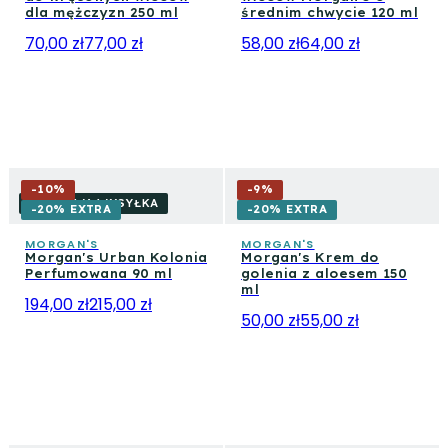
dla mężczyzn 250 ml
średnim chwycie 120 ml
70,00 zł
77,00 zł
58,00 zł
64,00 zł
-
10
%
-
9
%
DARMOWA WYSYŁKA
-20% EXTRA
-20% EXTRA
MORGAN'S
MORGAN'S
Morgan's Urban Kolonia
Morgan's Krem do
Perfumowana 90 ml
golenia z aloesem 150
ml
194,00 zł
215,00 zł
50,00 zł
55,00 zł