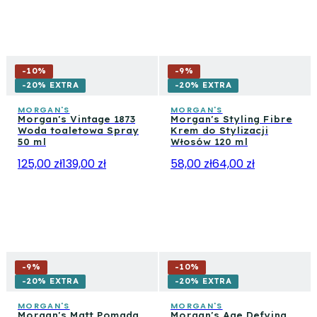
-
10
%
-
9
%
-20% EXTRA
-20% EXTRA
MORGAN'S
MORGAN'S
Morgan's Vintage 1873
Morgan's Styling Fibre
Woda toaletowa Spray
Krem do Stylizacji
50 ml
Włosów 120 ml
125,00 zł
139,00 zł
58,00 zł
64,00 zł
-
9
%
-
10
%
-20% EXTRA
-20% EXTRA
MORGAN'S
MORGAN'S
Morgan's Matt Pomada
Morgan's Age Defying