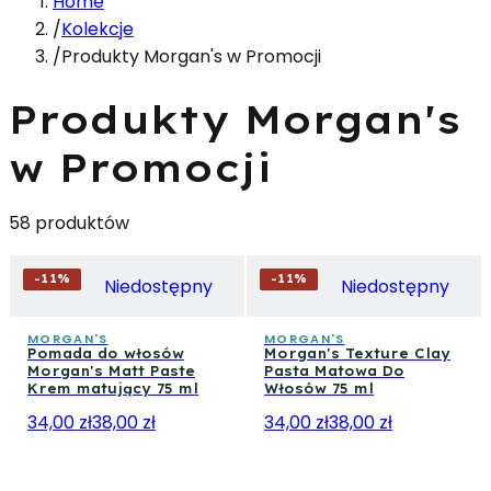
Home
/
Kolekcje
/
Produkty Morgan's w Promocji
Produkty Morgan's
w Promocji
58 produktów
-
11
%
-
11
%
Niedostępny
Niedostępny
MORGAN'S
MORGAN'S
Pomada do włosów
Morgan's Texture Clay
Morgan's Matt Paste
Pasta Matowa Do
Krem matujący 75 ml
Włosów 75 ml
34,00 zł
38,00 zł
34,00 zł
38,00 zł