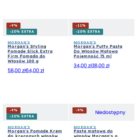
-
9
%
-
11
%
-20% EXTRA
-20% EXTRA
MORGAN'S
MORGAN'S
Morgan's Styling
Morgan's Putty Pasta
Pomade Slick Extra
Do Włosów Matowa
Firm Pomada do
Pojemność 75 ml
Włosów 100 g
34,00 zł
38,00 zł
58,00 zł
64,00 zł
-
9
%
-
9
%
Niedostępny
-20% EXTRA
MORGAN'S
MORGAN'S
Morgan's Pomade Krem
Pasta matowa do
do kręconych włosów
włosów Morgan's o