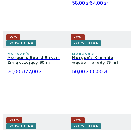
58,00 zł
64,00 zł
-
9
%
-
9
%
-20% EXTRA
-20% EXTRA
MORGAN'S
MORGAN'S
Morgan's Beard Eliksir
Morgan's Krem do
Zmiękczający 30 ml
wąsów i brody 75 ml
70,00 zł
77,00 zł
50,00 zł
55,00 zł
-
11
%
-
9
%
-20% EXTRA
-20% EXTRA