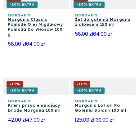
-20% EXTRA
-20% EXTRA
MORGAN'S
MORGAN'S
Morgan's Classic
Żel do golenia Morgana
Pomade Olej Migdałowy
z aloesem 150 ml
Pomada Do Włosów 100
58,00 zł
64,00 zł
g
58,00 zł
64,00 zł
-
11
%
-
10
%
-20% EXTRA
-20% EXTRA
MORGAN'S
MORGAN'S
Krem przyciemniający
Morgan's Lotion Po
brodę Morgana 100 ml
Goleniu Splash 100 ml
42,00 zł
47,00 zł
125,00 zł
139,00 zł