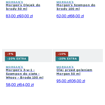
MORGAN'S
MORGAN'S
Morgan's Olejek do
Morgan's Szampon do
brody 50 ml
brody 100 ml
83,00 zł
93,00 zł
62,00 zł
68,00 zł
-
9
%
-
10
%
-20% EXTRA
-20% EXTRA
MORGAN'S
MORGAN'S
Morgan's 3-w-1 -
Olej przed goleniem
Szampon do ciała -
Morgan 50 ml
Włosy - Broda 100 ml
95,00 zł
106,00 zł
58,00 zł
64,00 zł