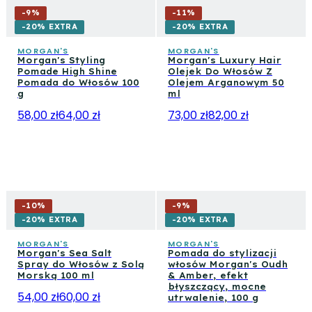
-
9
%
-
11
%
-20% EXTRA
-20% EXTRA
MORGAN'S
MORGAN'S
Morgan's Styling
Morgan's Luxury Hair
Pomade High Shine
Olejek Do Włosów Z
Pomada do Włosów 100
Olejem Arganowym 50
g
ml
58,00 zł
64,00 zł
73,00 zł
82,00 zł
-
10
%
-
9
%
-20% EXTRA
-20% EXTRA
MORGAN'S
MORGAN'S
Morgan's Sea Salt
Pomada do stylizacji
Spray do Włosów z Solą
włosów Morgan's Oudh
Morską 100 ml
& Amber, efekt
błyszczący, mocne
54,00 zł
60,00 zł
utrwalenie, 100 g