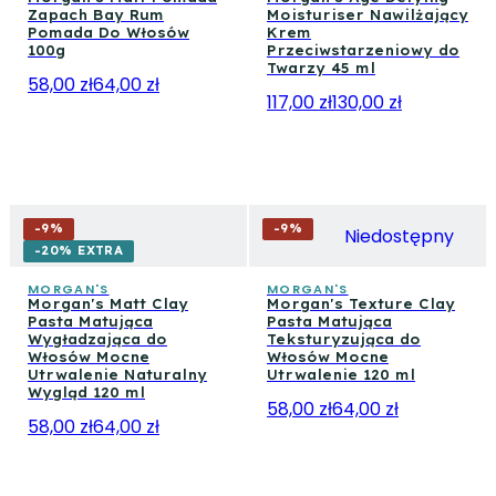
Zapach Bay Rum
Moisturiser Nawilżający
Pomada Do Włosów
Krem
100g
Przeciwstarzeniowy do
Twarzy 45 ml
58,00 zł
64,00 zł
117,00 zł
130,00 zł
-
9
%
-
9
%
Niedostępny
-20% EXTRA
MORGAN'S
MORGAN'S
Morgan's Matt Clay
Morgan's Texture Clay
Pasta Matująca
Pasta Matująca
Wygładzająca do
Teksturyzująca do
Włosów Mocne
Włosów Mocne
Utrwalenie Naturalny
Utrwalenie 120 ml
Wygląd 120 ml
58,00 zł
64,00 zł
58,00 zł
64,00 zł