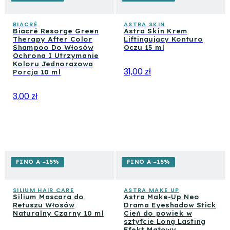
BIACRÈ
ASTRA SKIN
Biacré Resorge Green
Astra Skin Krem
Therapy After Color
Liftingujący Konturo
Shampoo Do Włosów
Oczu 15 ml
Ochrona I Utrzymanie
Koloru Jednorazowa
31,00 zł
Porcja 10 ml
3,00 zł
FINO A −15%
FINO A −15%
SILIUM HAIR CARE
ASTRA MAKE UP
Silium Mascara do
Astra Make-Up Neo
Retuszu Włosów
Drama Eyeshadow Stick
Naturalny Czarny 10 ml
Cień do powiek w
sztyfcie Long Lasting
Efekt Matowy