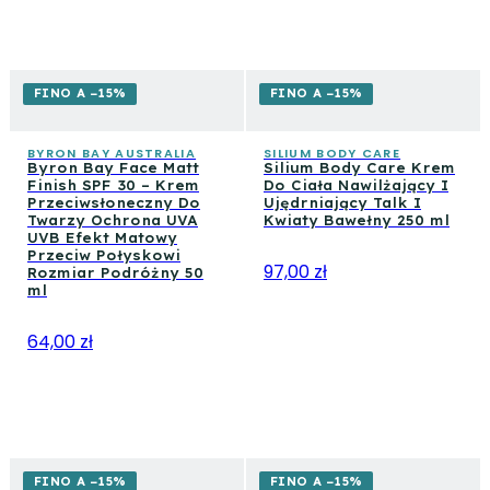
FINO A −15%
FINO A −15%
BYRON BAY AUSTRALIA
SILIUM BODY CARE
Byron Bay Face Matt
Silium Body Care Krem
Finish SPF 30 – Krem
Do Ciała Nawilżający I
Przeciwsłoneczny Do
Ujędrniający Talk I
Twarzy Ochrona UVA
Kwiaty Bawełny 250 ml
UVB Efekt Matowy
Przeciw Połyskowi
97,00 zł
Rozmiar Podróżny 50
ml
64,00 zł
FINO A −15%
FINO A −15%