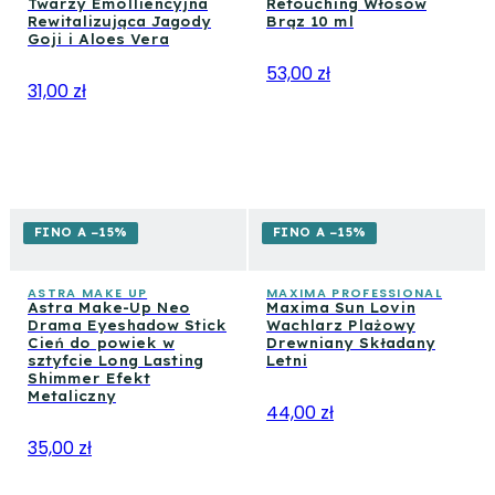
Twarzy Emolliencyjna
Retouching Włosów
Rewitalizująca Jagody
Brąz 10 ml
Goji i Aloes Vera
53,00 zł
31,00 zł
FINO A −15%
FINO A −15%
ASTRA MAKE UP
MAXIMA PROFESSIONAL
Astra Make-Up Neo
Maxima Sun Lovin
Drama Eyeshadow Stick
Wachlarz Plażowy
Cień do powiek w
Drewniany Składany
sztyfcie Long Lasting
Letni
Shimmer Efekt
Metaliczny
44,00 zł
35,00 zł