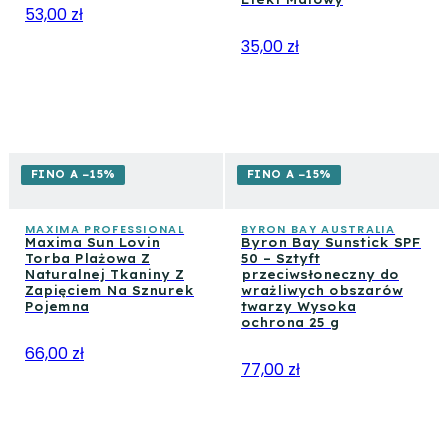
53,00 zł
35,00 zł
FINO A −15%
FINO A −15%
MAXIMA PROFESSIONAL
BYRON BAY AUSTRALIA
Maxima Sun Lovin
Byron Bay Sunstick SPF
Torba Plażowa Z
50 – Sztyft
Naturalnej Tkaniny Z
przeciwsłoneczny do
Zapięciem Na Sznurek
wrażliwych obszarów
Pojemna
twarzy Wysoka
ochrona 25 g
66,00 zł
77,00 zł