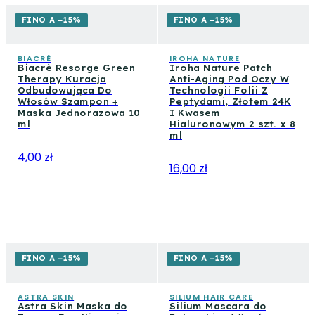
FINO A −15%
FINO A −15%
BIACRÈ
IROHA NATURE
Biacrè Resorge Green
Iroha Nature Patch
Therapy Kuracja
Anti-Aging Pod Oczy W
Odbudowująca Do
Technologii Folii Z
Włosów Szampon +
Peptydami, Złotem 24K
Maska Jednorazowa 10
I Kwasem
ml
Hialuronowym 2 szt. x 8
ml
4,00 zł
16,00 zł
FINO A −15%
FINO A −15%
ASTRA SKIN
SILIUM HAIR CARE
Astra Skin Maska do
Silium Mascara do