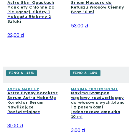
Astra Skin Opaskach
Silium Mascara do
Mankiety Chłonne Do
Retuszu Włosów Ciemny
Pielęgnacji Skóry I
Brąz 10 ml
Makijażu Błękitny 2
Sztuki
53,00 zł
22,00 zł
FINO A −15%
FINO A −15%
ASTRA MAKE UP
MAXIMA PROFESSIONAL
Astra Płynny Korektor
Maxima Szampon
Serum Astra Make-Up
węglowy rozświetlający
Korektor Serum
do włosów siwych,blond
Nawilżające i
i z pasemkami
Rozświetlające
jednorazowa ampułka
10 ml
31,00 zł
3,00 zł