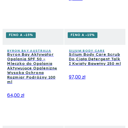
FINO A −15%
FINO A −15%
BYRON BAY AUSTRALIA
SILIUM BODY CARE
Byron Bay Aktywator
Silium Body Care Scrub
Opalania SPF 50 –
Do Ciała Detergent Talk
Mleczko do Opalania
I Kwiaty Bawełny 250 ml
Aktywujące Opaleniznę
Wysoka Ochrona
97,00 zł
Rozmiar Podróżny 100
ml
64,00 zł