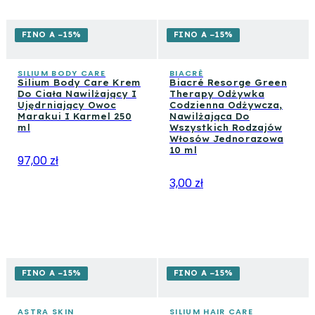
FINO A −15%
FINO A −15%
SILIUM BODY CARE
BIACRÈ
Silium Body Care Krem
Biacré Resorge Green
Do Ciała Nawilżający I
Therapy Odżywka
Ujędrniający Owoc
Codzienna Odżywcza,
Marakui I Karmel 250
Nawilżająca Do
ml
Wszystkich Rodzajów
Włosów Jednorazowa
10 ml
97,00 zł
3,00 zł
FINO A −15%
FINO A −15%
ASTRA SKIN
SILIUM HAIR CARE