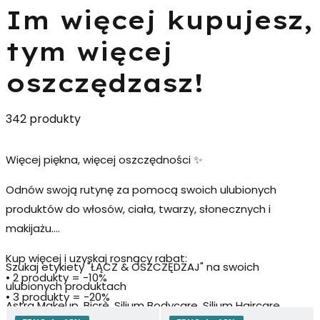
Im więcej kupujesz,
tym więcej
oszczędzasz!
342 produkty
Więcej piękna, więcej oszczędności ✨
Odnów swoją rutynę za pomocą swoich ulubionych
produktów do włosów, ciała, twarzy, słonecznych i
makijażu.
Kup więcej i uzyskaj rosnący rabat:
Szukaj etykiety
"ŁĄCZ & OSZCZĘDZAJ"
na swoich
• 2 produkty = -10%
ulubionych produktach
• 3 produkty = -20%
Astra Makeup, Bicrè, Silium Bodycare, Silium Haircare,