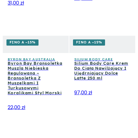
31,00 zł
FINO A −15%
FINO A −15%
BYRON BAY AUSTRALIA
SILIUM BODY CARE
Byron Bay Bransoletka
Silium Body Care Krem
Muszla Niebieska
Do Ciała Nawilżający I
Regulowana –
Ujędrniający Dolce
Bransoletka Z
Latte 250 ml
Muszelkami I
Turkusowymi
97,00 zł
Koralikami Styl Morski
22,00 zł