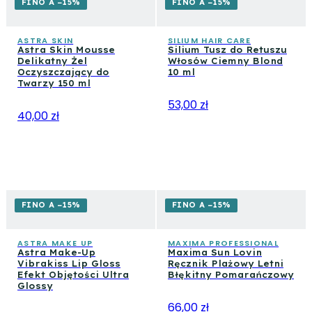
Maxima, Astra Skin, Iroha Nature
i
Byron Bay Solari
FINO A −15%
FINO A −15%
i zaopatrz się w piękno na Vanity Stock!
ASTRA SKIN
SILIUM HAIR CARE
Astra Skin Mousse
Silium Tusz do Retuszu
Delikatny Żel
Włosów Ciemny Blond
Oczyszczający do
10 ml
Twarzy 150 ml
53,00 zł
40,00 zł
FINO A −15%
FINO A −15%
ASTRA MAKE UP
MAXIMA PROFESSIONAL
Astra Make-Up
Maxima Sun Lovin
Vibrakiss Lip Gloss
Ręcznik Plażowy Letni
Efekt Objętości Ultra
Błękitny Pomarańczowy
Glossy
66,00 zł