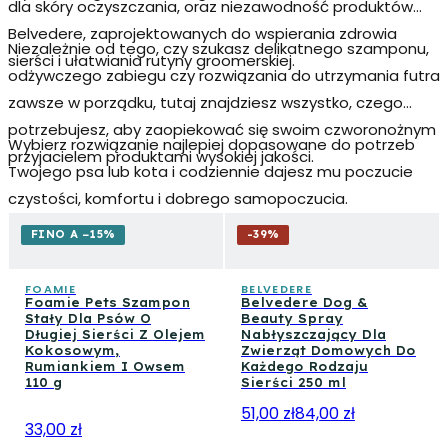
dla skóry oczyszczania, oraz niezawodność produktów
Belvedere
, zaprojektowanych do wspierania zdrowia
Niezależnie od tego, czy szukasz delikatnego szamponu,
sierści i ułatwiania rutyny groomerskiej.
odżywczego zabiegu czy rozwiązania do utrzymania futra
zawsze w porządku, tutaj znajdziesz wszystko, czego
potrzebujesz, aby zaopiekować się swoim czworonożnym
Wybierz rozwiązanie najlepiej dopasowane do potrzeb
przyjacielem produktami wysokiej jakości.
Twojego psa lub kota i codziennie dajesz mu poczucie
czystości, komfortu i dobrego samopoczucia.
FINO A −15%
-
39
%
FOAMIE
BELVEDERE
Foamie Pets Szampon
Belvedere Dog &
Stały Dla Psów O
Beauty Spray
Długiej Sierści Z Olejem
Nabłyszczający Dla
Kokosowym,
Zwierząt Domowych Do
Rumiankiem I Owsem
Każdego Rodzaju
110 g
Sierści 250 ml
51,00 zł
84,00 zł
33,00 zł