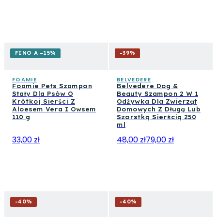
FINO A −15%
-
39
%
FOAMIE
BELVEDERE
Foamie Pets Szampon
Belvedere Dog &
Stały Dla Psów O
Beauty Szampon 2 W 1
Krótkoj Sierści Z
Odżywka Dla Zwierząt
Aloesem Vera I Owsem
Domowych Z Długą Lub
110 g
Szorstką Sierścią 250
ml
33,00 zł
48,00 zł
79,00 zł
-
40
%
-
40
%