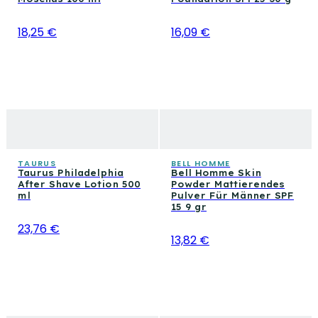
18,25 €
16,09 €
TAURUS
BELL HOMME
Taurus Philadelphia
Bell Homme Skin
After Shave Lotion 500
Powder Mattierendes
ml
Pulver Für Männer SPF
15 9 gr
23,76 €
13,82 €