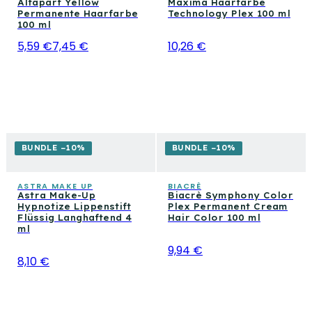
Alfaparf Yellow
Maxima Haarfarbe
Permanente Haarfarbe
Technology Plex 100 ml
100 ml
5,59 €
7,45 €
10,26 €
BUNDLE −10%
BUNDLE −10%
ASTRA MAKE UP
BIACRÈ
Astra Make-Up
Biacrè Symphony Color
Hypnotize Lippenstift
Plex Permanent Cream
Flüssig Langhaftend 4
Hair Color 100 ml
ml
9,94 €
8,10 €