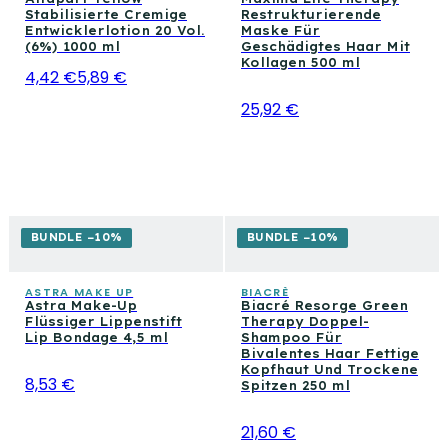
Stabilisierte Cremige
Restrukturierende
Entwicklerlotion 20 Vol.
Maske Für
(6%) 1000 ml
Geschädigtes Haar Mit
Kollagen 500 ml
4,42 €
5,89 €
25,92 €
BUNDLE −10%
BUNDLE −10%
ASTRA MAKE UP
BIACRÈ
Astra Make-Up
Biacré Resorge Green
Flüssiger Lippenstift
Therapy Doppel-
Lip Bondage 4,5 ml
Shampoo Für
Bivalentes Haar Fettige
Kopfhaut Und Trockene
8,53 €
Spitzen 250 ml
21,60 €