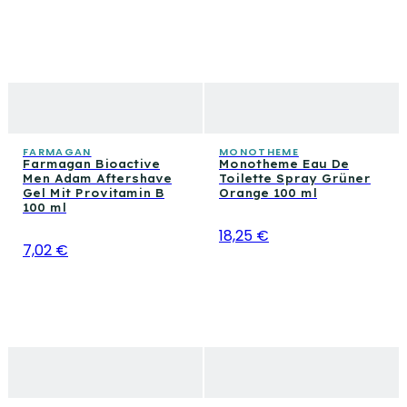
FARMAGAN
MONOTHEME
Farmagan Bioactive
Monotheme Eau De
Men Adam Aftershave
Toilette Spray Grüner
Gel Mit Provitamin B
Orange 100 ml
100 ml
18,25 €
7,02 €