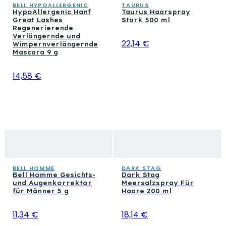
BELL HYPOALLERGENIC
TAURUS
HypoAllergenic Hanf
Taurus Haarspray
Great Lashes
Stark 500 ml
Regenerierende
Verlängernde und
22,14 €
Wimpernverlängernde
Mascara 9 g
14,58 €
BELL HOMME
DARK STAG
Bell Homme Gesichts-
Dark Stag
und Augenkorrektor
Meersalzspray Für
für Männer 5 g
Haare 200 ml
11,34 €
18,14 €