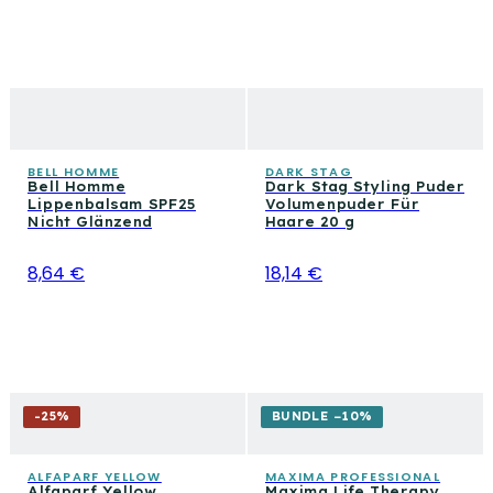
BELL HOMME
DARK STAG
Bell Homme
Dark Stag Styling Puder
Lippenbalsam SPF25
Volumenpuder Für
Nicht Glänzend
Haare 20 g
8,64 €
18,14 €
-
25
%
BUNDLE −10%
ALFAPARF YELLOW
MAXIMA PROFESSIONAL
Alfaparf Yellow
Maxima Life Therapy