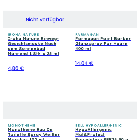
Nicht verfügbar
IROHA NATURE
FARMAGAN
Iroha Nature Einweg-
Farmagan Point Barber
Gesichtsmaske Nach
Glanzspray Für Haare
dem Sonnenbad
400 ml
Nährend 1 Stk x 25 ml
14,04 €
4,86 €
MONOTHEME
BELL HYPOALLERGENIC
Monotheme Eau De
HypoAllergenic
Toilette Spray Weißer
Mat&Protect
Moschus 100 ml
Foundation SPF25 30 g