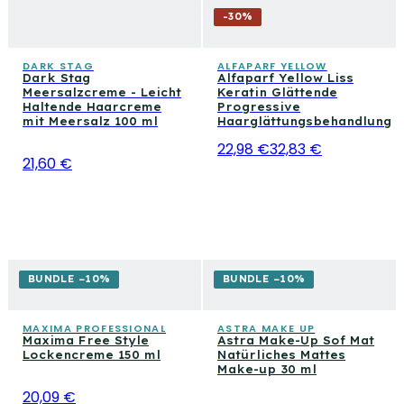
-
30
%
DARK STAG
ALFAPARF YELLOW
Dark Stag
Alfaparf Yellow Liss
Meersalzcreme - Leicht
Keratin Glättende
Haltende Haarcreme
Progressive
mit Meersalz 100 ml
Haarglättungsbehandlung
22,98 €
32,83 €
21,60 €
BUNDLE −10%
BUNDLE −10%
MAXIMA PROFESSIONAL
ASTRA MAKE UP
Maxima Free Style
Astra Make-Up Sof Mat
Lockencreme 150 ml
Natürliches Mattes
Make-up 30 ml
20,09 €