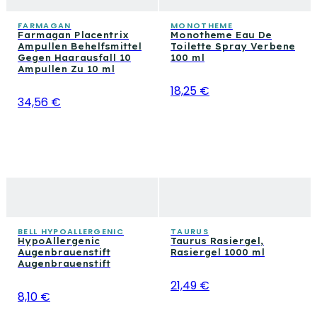
FARMAGAN
MONOTHEME
Farmagan Placentrix
Monotheme Eau De
Ampullen Behelfsmittel
Toilette Spray Verbene
Gegen Haarausfall 10
100 ml
Ampullen Zu 10 ml
18,25 €
34,56 €
BELL HYPOALLERGENIC
TAURUS
HypoAllergenic
Taurus Rasiergel,
Augenbrauenstift
Rasiergel 1000 ml
Augenbrauenstift
21,49 €
8,10 €