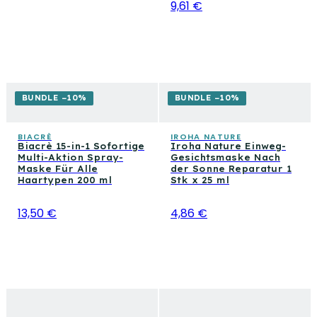
9,61 €
BUNDLE −10%
BUNDLE −10%
BIACRÈ
IROHA NATURE
Biacrè 15-in-1 Sofortige
Iroha Nature Einweg-
Multi-Aktion Spray-
Gesichtsmaske Nach
Maske Für Alle
der Sonne Reparatur 1
Haartypen 200 ml
Stk x 25 ml
13,50 €
4,86 €