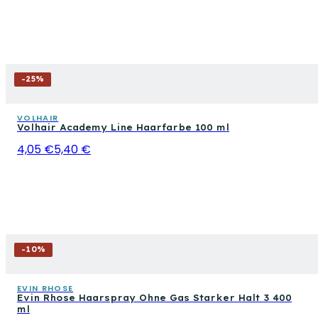
-
25
%
VOLHAIR
Volhair Academy Line Haarfarbe 100 ml
4,05 €
5,40 €
-
10
%
EVIN RHOSE
Evin Rhose Haarspray Ohne Gas Starker Halt 3 400
ml