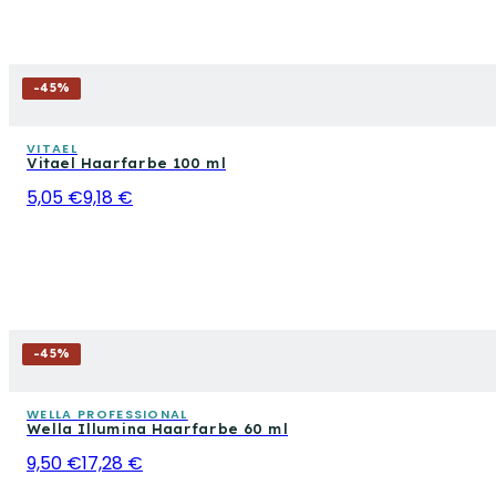
-
45
%
VITAEL
Vitael Haarfarbe 100 ml
5,05 €
9,18 €
-
45
%
WELLA PROFESSIONAL
Wella Illumina Haarfarbe 60 ml
9,50 €
17,28 €