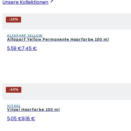
Unsere Kollektionen
-
25
%
ALFAPARF YELLOW
Alfaparf Yellow Permanente Haarfarbe 100 ml
5,59 €
7,45 €
-
45
%
VITAEL
Vitael Haarfarbe 100 ml
5,05 €
9,18 €