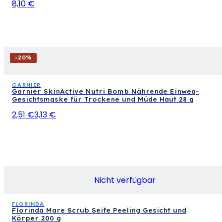
8,10 €
-
20
%
GARNIER
Garnier SkinActive Nutri Bomb Nährende Einweg-
Gesichtsmaske für Trockene und Müde Haut 28 g
2,51 €
3,13 €
Nicht verfügbar
FLORINDA
Florinda Mare Scrub Seife Peeling Gesicht und
Körper 200 g