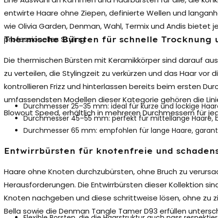
entwirte Haare ohne Ziepen, definierte Wellen und langan
wie Olivia Garden, Denman, Wahl, Termix und Andis bietet j
professionelles Styling.
Thermische Bürsten für schnelle Trocknung u
Die
thermischen Bürsten
mit Keramikkörper sind darauf au
zu verteilen, die Stylingzeit zu verkürzen und das Haar vor 
kontrollieren Frizz und hinterlassen bereits beim ersten D
umfassendsten Modellen dieser Kategorie gehören die Linie
Durchmesser 25–35 mm: ideal für kurze und lockige Haare
Blowout Speed, erhältlich in mehreren Durchmessern für j
Durchmesser 45–55 mm: perfekt für mittellange Haare, 
Durchmesser 65 mm: empfohlen für lange Haare, garantie
Entwirrbürsten für knotenfreie und schaden
Haare ohne Knoten durchzubürsten, ohne Bruch zu verursach
Herausforderungen. Die
Entwirrbürsten
dieser Kollektion sin
Knoten nachgeben und diese schrittweise lösen, ohne zu zie
Bella sowie die Denman Tangle Tamer D93 erfüllen unterschi
Flexible Borsten, die die Haarstruktur auch nass respektie