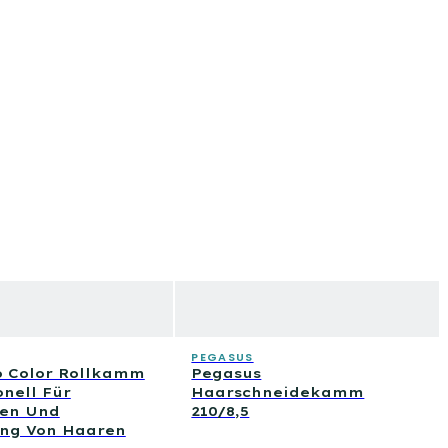
PEGASUS
o Color Rollkamm
Pegasus
onell Für
Haarschneidekamm
en Und
210/8,5
ung Von Haaren