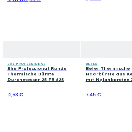
SHE PROFESSIONAL
BETER
She Professional Runde
Beter Thermische
Thermische Bürste
Haarbürste aus K
Durchmesser 25 FB 625
mit Nylonborsten
12,53 €
7,45 €