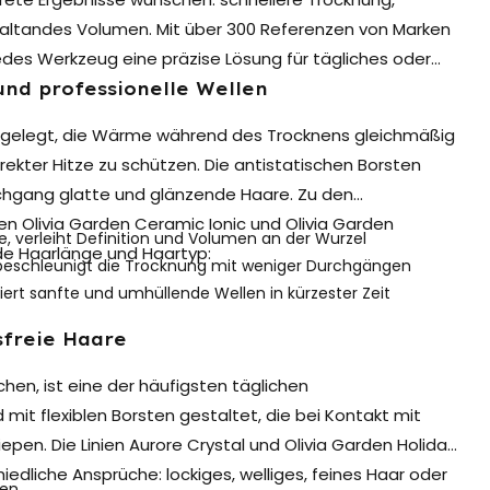
haltandes Volumen. Mit über 300 Referenzen von Marken
edes Werkzeug eine präzise Lösung für tägliches oder
nd professionelle Wellen
sgelegt, die Wärme während des Trocknens gleichmäßig
direkter Hitze zu schützen. Die antistatischen Borsten
urchgang glatte und glänzende Haare. Zu den
n Olivia Garden Ceramic Ionic und Olivia Garden
, verleiht Definition und Volumen an der Wurzel
ede Haarlänge und Haartyp:
beschleunigt die Trocknung mit weniger Durchgängen
rt sanfte und umhüllende Wellen in kürzester Zeit
sfreie Haare
en, ist eine der häufigsten täglichen
d mit flexiblen Borsten gestaltet, die bei Kontakt mit
pen. Die Linien Aurore Crystal und Olivia Garden Holiday
edliche Ansprüche: lockiges, welliges, feines Haar oder
ren