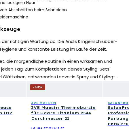
nd lockigem Haar
von Abschnitten beim Schneiden
neidemaschine
rkzeuge
der richtigen Wartung ab. Die Andis Klingenschrubber-
 Hygiene und konstante Leistung im Laufe der Zeit.
et, die morgendliche Routine in einen wirksamen und
n jeden Tag. Zum Komplettieren deines Styling-Sets
 Glätteisen, entwirrendes Leave-in Spray und Styling-
-
30
%
3VE MAESTRI
SALONPRO
Tease
3VE Maestri Thermobürste
SalonPr
m D12
für Haare Titanium 2544
Professi
Durchmesser 21
Färbung
Entwirr
14,36 €
20,52 €