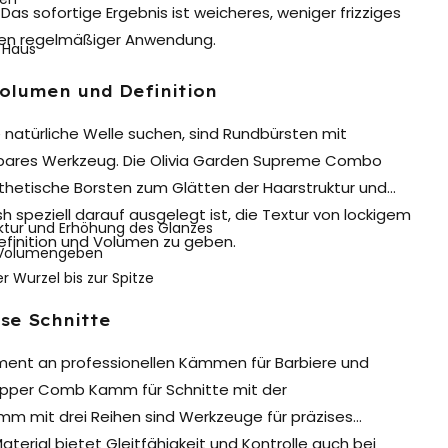
as sofortige Ergebnis ist weicheres, weniger frizziges
hen regelmäßiger Anwendung.
 Haus
olumen und Definition
e natürliche Welle suchen, sind Rundbürsten mit
bares Werkzeug. Die
Olivia Garden Supreme Combo
nthetische Borsten zum Glätten der Haarstruktur und
 speziell darauf ausgelegt ist, die Textur von lockigem
ktur und Erhöhung des Glanzes
finition und Volumen zu geben.
 Volumengeben
Wurzel bis zur Spitze
se Schnitte
iment an
professionellen Kämmen
für Barbiere und
Clipper Comb Kamm für Schnitte mit der
 mit drei Reihen sind Werkzeuge für präzises
erial bietet Gleitfähigkeit und Kontrolle auch bei