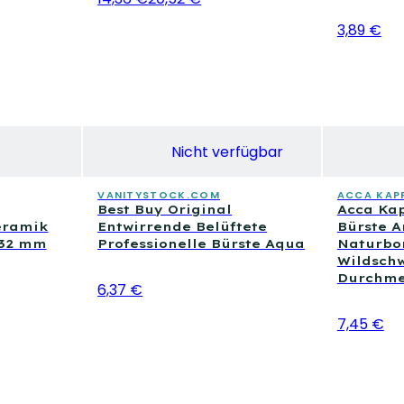
3,89 €
Nicht verfügbar
VANITYSTOCK.COM
ACCA KAP
Best Buy Original
Acca Kap
eramik
Entwirrende Belüftete
Bürste A
 32 mm
Professionelle Bürste Aqua
Naturbo
Wildschw
Durchme
6,37 €
7,45 €