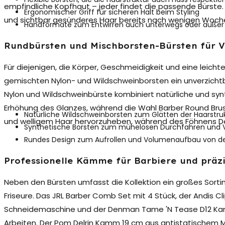
empfindliche Kopfhaut – jeder findet die passende Bürste. D
Ergonomischer Griff für sicheren Halt beim Styling
und sichtbar gesünderes Haar bereits nach wenigen Woc
Handformate zum Entwirren auch unterwegs oder außer
Rundbürsten und Mischborsten-Bürsten für V
Für diejenigen, die Körper, Geschmeidigkeit und eine leicht
gemischten Nylon- und Wildschweinborsten ein unverzicht
Nylon und Wildschwein
bürste kombiniert natürliche und sy
Erhöhung des Glanzes, während die Wahl Barber Round Brush
Natürliche Wildschweinborsten zum Glätten der Haarstru
und welligem Haar hervorzuheben, während des Föhnens De
Synthetische Borsten zum mühelosen Durchfahren und
Rundes Design zum Aufrollen und Volumenaufbau von der 
Professionelle Kämme für Barbiere und präzi
Neben den Bürsten umfasst die Kollektion ein großes Sort
Friseure. Das JRL Barber Comb Set mit 4 Stück, der Andis 
Schneidemaschine und der Denman Tame 'N Tease D12 Kamm
Arbeiten. Der Pom Delrin Kamm 19 cm aus antistatischem Mat