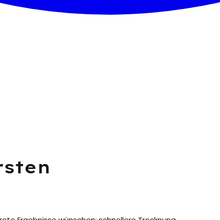
sten
nkrete Ergebnisse wünschen: schnellere Trocknung,