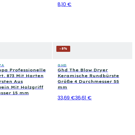
8,10 €
-
8
%
PA
GHD
pa Professionelle
Ghd The Blow Dryer
rt. 873 Mit Harten
Keramische Rundbürste
rsten Aus
Größe 4 Durchmesser 55
ein Mit Holzgriff
mm
sser 15 mm
33,69 €
36,61 €