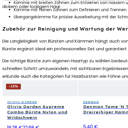
Kämme mit breiten Zähnen zum Entwirren von nassem u
dickem oder lockigem Haar.
Kämme mit feinen Zähnen zum Definieren und Trennen 
Übergangskämme für präzise Ausarbeitung mit der Sch
Zubehör zur Reinigung und Wartung der We
Die Langlebigkeit von Bürsten und Kämmen hängt auch von 
Bürste ergänzt ideal ein professionelles Set und garantiert
Die richtige Bürste zum eigenen Haartyp zu wählen bedeut
schnellen Schritt umzuwandeln, mit sichtbaren Ergebnisse
erkunde auch die Kategorien für Haarbürsten wie Föhne und
Produkte wie Haarpomaden, Haarspray und Haargels.
-
15
%
OLIVIA GARDEN
DENMAN
Olivia Garden Supreme
Denman Tame 'N 
Combo Bürste Nylon und
Dreireihiger Kam
Wildschwein
5,40 €
19,28 €
22,68 €