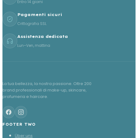
Entro 14 giorni
Pagamenti sicuri
Crittografia SSL
Assistenza dedicata
Lun–Ven, mattina
La tua bellezza, la nostra passione. Oltre 200
brand professionali di make-up, skincare,
profumeria e haircare.
FOOTER TWO
Über uns