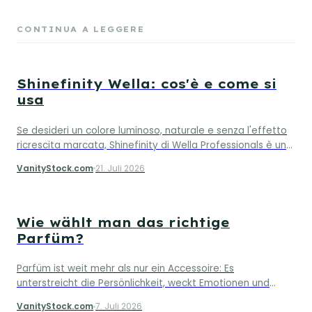
CONTINUA A LEGGERE
Shinefinity Wella: cos'è e come si
usa
Se desideri un colore luminoso, naturale e senza l'effetto
ricrescita marcata, Shinefinity di Wella Professionals è una
delle soluzioni più innovative disponibili oggi. Questo
VanityStock.com
21. Juli 2026
sistema di colorazione d…
Wie wählt man das richtige
Parfüm?
Parfüm ist weit mehr als nur ein Accessoire: Es
unterstreicht die Persönlichkeit, weckt Emotionen und
hinterlässt einen bleibenden Eindruck. Dennoch ist es nicht
VanityStock.com
7. Juli 2026