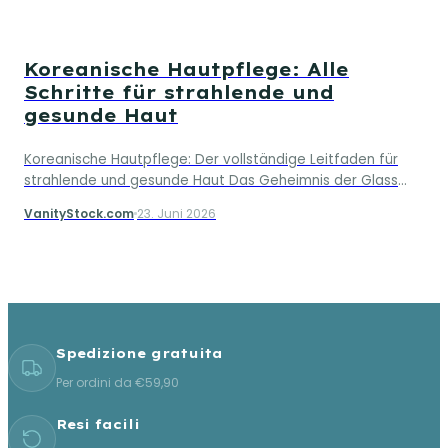
immer einfach zu verstehen, wie man ei…
Koreanische Hautpflege: Alle
Schritte für strahlende und
gesunde Haut
Koreanische Hautpflege: Der vollständige Leitfaden für
strahlende und gesunde Haut Das Geheimnis der Glass
Skin? Beginnt mit koreanischer Hautpflege In den letzten
VanityStock.com
23. Juni 2026
Jahren hat die koreanische Hautpfleg…
Spedizione gratuita
Per ordini da €59,90
Resi facili