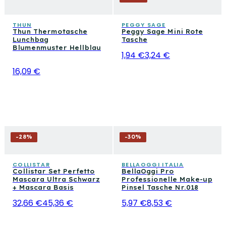
THUN
PEGGY SAGE
Thun Thermotasche
Peggy Sage Mini Rote
Lunchbag
Tasche
Blumenmuster Hellblau
1,94 €
3,24 €
16,09 €
-
28
%
-
30
%
COLLISTAR
BELLAOGGI ITALIA
Collistar Set Perfetto
BellaOggi Pro
Mascara Ultra Schwarz
Professionelle Make-up
+ Mascara Basis
Pinsel Tasche Nr.018
32,66 €
45,36 €
5,97 €
8,53 €