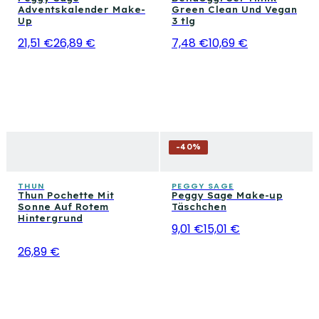
Adventskalender Make-
Green Clean Und Vegan
Up
3 tlg
21,51 €
26,89 €
7,48 €
10,69 €
-
40
%
THUN
PEGGY SAGE
Thun Pochette Mit
Peggy Sage Make-up
Sonne Auf Rotem
Täschchen
Hintergrund
9,01 €
15,01 €
26,89 €