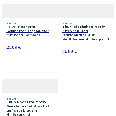
THUN
THUN
THUN Pochette
Thun Täschchen Motiv
Schmetterlingsmuster
Zitronen Und
mit rosa Bommel
Marienkäfer Auf
Hellblauem Hintergrund
26,89 €
26,89 €
THUN
Thun Pochette Motiv
Seestern und Muschel
auf azurblauem
Hintergrund