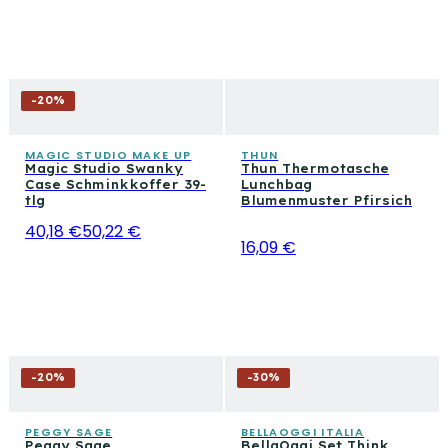
-
20
%
MAGIC STUDIO MAKE UP
THUN
Magic Studio Swanky
Thun Thermotasche
Case Schminkkoffer 39-
Lunchbag
tlg
Blumenmuster Pfirsich
40,18 €
50,22 €
16,09 €
-
20
%
-
30
%
PEGGY SAGE
BELLAOGGI ITALIA
Peggy Sage
BellaOggi Set Think