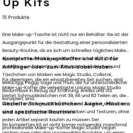
Up Kits
15 Produkte
Eine
Make-up-Tasche
ist nicht nur ein Behälter: Sie ist der
Ausgangspunkt für die Gestaltung einer personalisierten
Beauty-Routine, ob es sich um schnelles tägliches Make-
up oder ein aufwändiges Abend-Look handelt. Diese
Komplette Make-up-Koffer und Kits: für
Kollektion umfasst Kits, Koffer, Schmuckkästchen und
Anfänger oder zum Alles-dabei-haben
Täschchen von Marken wie Magic Studio, Collistar,
Für diejenigen, die ein einsatzbereites Set suchen, sind
BellaOggi, Peggy Sage und Thun, die für unterschiedliche
Make-up-Koffer die vielseitigste Lösung. Magic Studio
Bedürfnisse in Bezug auf Erfahrung, Anlass und Stil
bietet Schmuckkästchen mit 39, 66 und 82 Teilen an, die
konzipiert sind.
Lidschatten, Rouge, Stifte, Gloss und Zubehör enthalten:
Gezielte Schmuckkästchen: Augen, Mascara
ideal zum Experimentieren mit Farben und Texturen, ohne
und spezifische Routinen
jeden Artikel separat kaufen zu müssen. Der
Ein komplettes Kit ist nicht immer notwendig: manchmal
professionelle Make-up-Koffer
Magic Studio Vegan
reichen zwei oder drei ausgewählte Produkte, um einen