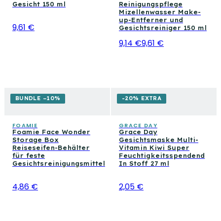
Gesicht 150 ml
Reinigungspflege
Mizellenwasser Make-
up-Entferner und
9,61 €
Gesichtsreiniger 150 ml
9,14 €
9,61 €
BUNDLE −10%
-20% EXTRA
FOAMIE
GRACE DAY
Foamie Face Wonder
Grace Day
Storage Box
Gesichtsmaske Multi-
Reiseseifen-Behälter
Vitamin Kiwi Super
für feste
Feuchtigkeitsspendend
Gesichtsreinigungsmittel
In Stoff 27 ml
4,86 €
2,05 €