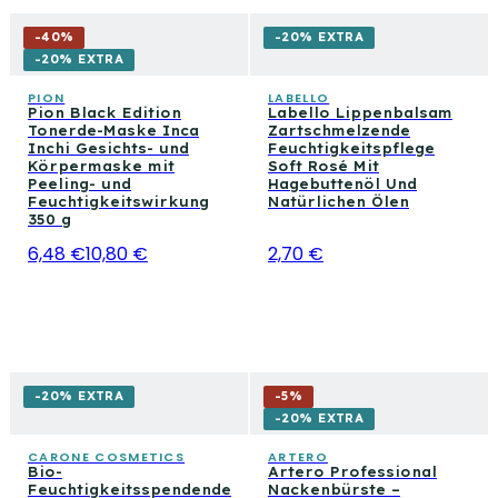
-
40
%
-20% EXTRA
-20% EXTRA
PION
LABELLO
Pion Black Edition
Labello Lippenbalsam
Tonerde-Maske Inca
Zartschmelzende
Inchi Gesichts- und
Feuchtigkeitspflege
Körpermaske mit
Soft Rosé Mit
Peeling- und
Hagebuttenöl Und
Feuchtigkeitswirkung
Natürlichen Ölen
350 g
6,48 €
10,80 €
2,70 €
-20% EXTRA
-
5
%
-20% EXTRA
CARONE COSMETICS
ARTERO
Bio-
Artero Professional
Feuchtigkeitsspendende
Nackenbürste –