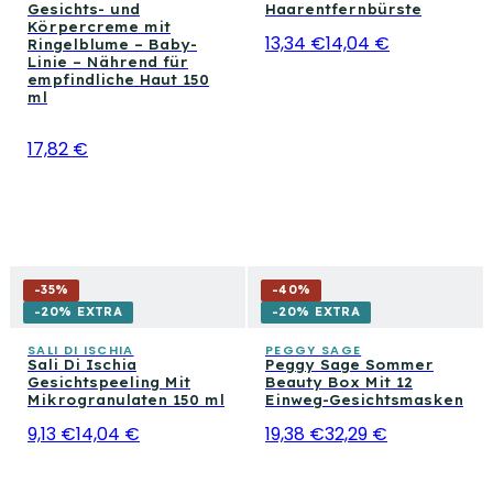
Gesichts- und
Haarentfernbürste
Körpercreme mit
13,34 €
14,04 €
Ringelblume – Baby-
Linie – Nährend für
empfindliche Haut 150
ml
17,82 €
-
35
%
-
40
%
-20% EXTRA
-20% EXTRA
SALI DI ISCHIA
PEGGY SAGE
Sali Di Ischia
Peggy Sage Sommer
Gesichtspeeling Mit
Beauty Box Mit 12
Mikrogranulaten 150 ml
Einweg-Gesichtsmasken
9,13 €
14,04 €
19,38 €
32,29 €