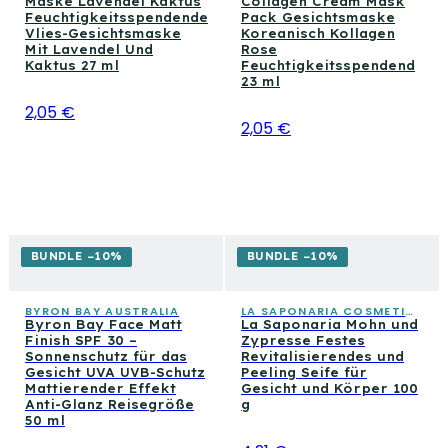
Maske Lavendel Kaktus
Collagen Cream Mask
Feuchtigkeitsspendende
Pack Gesichtsmaske
Vlies-Gesichtsmaske
Koreanisch Kollagen
Mit Lavendel Und
Rose
Kaktus 27 ml
Feuchtigkeitsspendend
23 ml
2,05 €
2,05 €
BUNDLE −10%
BUNDLE −10%
BYRON BAY AUSTRALIA
LA SAPONARIA COSMETICA CONSAPEVOLE
Byron Bay Face Matt
La Saponaria Mohn und
Finish SPF 30 –
Zypresse Festes
Sonnenschutz für das
Revitalisierendes und
Gesicht UVA UVB-Schutz
Peeling Seife für
Mattierender Effekt
Gesicht und Körper 100
Anti-Glanz Reisegröße
g
50 ml