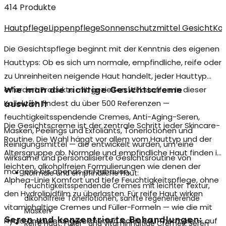
414 Produkte
Hautpflege
Lippenpflege
Sonnenschutzmittel Gesicht
Kor
Die
Gesichtspflege
beginnt mit der Kenntnis des eigenen
Hauttyps: Ob es sich um normale, empfindliche, reife oder
zu Unreinheiten neigende Haut handelt, jeder Hauttyp
erfordert Produkte mit gezielten Wirkstoffen. In dieser
Wie man die richtige Gesichtscreme
Kollektion findest du über 500 Referenzen —
auswählt
feuchtigkeitsspendende Cremes, Anti-Aging-Seren,
Die Gesichtscreme ist der zentrale Schritt jeder
Skincare-
Masken, Peelings und Exfoliants, Tonerlotionen und
Routine
. Die Wahl hängt vor allem vom Hauttyp und der
Reinigungsmittel — die entwickelt wurden, um eine
Altersgruppe ab. Normale und empfindliche Haut finden in
wirksame und personalisierte Gesichtsroutine von
leichten, alkoholfreien Formulierungen wie denen der
morgens bis abends aufzubauen.
Normale und empfindliche Haut:
Alphea-Linie Komfort und tiefe Feuchtigkeitspflege, ohne
feuchtigkeitsspendende Cremes mit leichter Textur,
den Hydrolipidfilm zu überlasten. Für
reife Haut
wirken
alkoholfreie Tonerlotionen, sanfte regenerierende
vitaminhaltige Cremes und Füller-Formeln — wie die mit
Masken
Seren und konzentrierte Behandlungen:
Hyaluronsäure angereicherten Ischia Eau Thermale — auf
Reife Haut:
Füller- und vitaminhaltige Cremes, Seren