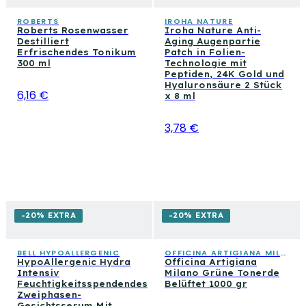
ROBERTS
IROHA NATURE
Roberts Rosenwasser
Iroha Nature Anti-
Destilliert
Aging Augenpartie
Erfrischendes Tonikum
Patch in Folien-
300 ml
Technologie mit
Peptiden, 24K Gold und
Hyaluronsäure 2 Stück
6,16 €
x 8 ml
3,78 €
-20% EXTRA
-20% EXTRA
BELL HYPOALLERGENIC
OFFICINA ARTIGIANA MILANO
HypoAllergenic Hydra
Officina Artigiana
Intensiv
Milano Grüne Tonerde
Feuchtigkeitsspendendes
Belüftet 1000 gr
Zweiphasen-
Gesichtsserum Mit