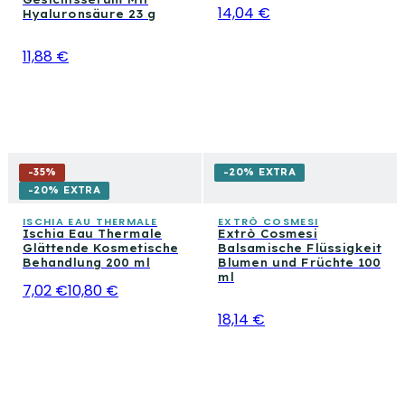
14,04 €
Hyaluronsäure 23 g
11,88 €
-
35
%
-20% EXTRA
-20% EXTRA
ISCHIA EAU THERMALE
EXTRÒ COSMESI
Ischia Eau Thermale
Extrò Cosmesi
Glättende Kosmetische
Balsamische Flüssigkeit
Behandlung 200 ml
Blumen und Früchte 100
ml
7,02 €
10,80 €
18,14 €