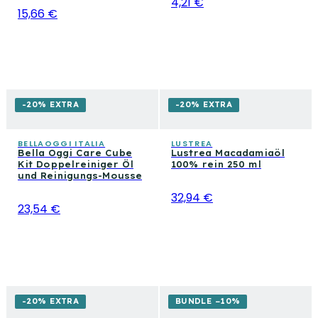
4,21 €
15,66 €
-20% EXTRA
-20% EXTRA
BELLAOGGI ITALIA
LUSTREA
Bella Oggi Care Cube
Lustrea Macadamiaöl
Kit Doppelreiniger Öl
100% rein 250 ml
und Reinigungs-Mousse
32,94 €
23,54 €
-20% EXTRA
BUNDLE −10%