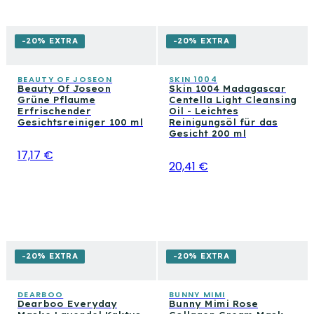
-20% EXTRA
-20% EXTRA
BEAUTY OF JOSEON
SKIN 1004
Beauty Of Joseon
Skin 1004 Madagascar
Grüne Pflaume
Centella Light Cleansing
Erfrischender
Oil - Leichtes
Gesichtsreiniger 100 ml
Reinigungsöl für das
Gesicht 200 ml
17,17 €
20,41 €
-20% EXTRA
-20% EXTRA
DEARBOO
BUNNY MIMI
Dearboo Everyday
Bunny Mimi Rose