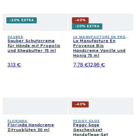
-20% EXTRA
-
40
%
-20% EXTRA
SAUBER
LA MANUFACTURE EN PROVENCE
Sauber Schutzcreme
La Manufacture En
für Hände mit Propolis
Provence Bio
und Sheabutter 75 ml
Handcreme Vanille und
Honig 75 ml
3,13 €
7,78 €
12,96 €
-
40
%
FLORINDA
PEGGY SAGE
Florinda Handcreme
Peggy Sage
Zitrusblüten 30 ml
Geschenkset
Handpflege-Set