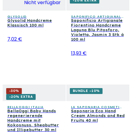
-20% EXTRA
Nicht verfügbar
GLYSOLID
SAPONIFICO ARTIGIANALE FIORENTINO
Glysolid Handcreme
Saponificio Artigianale
Klassisch 100 ml
Fiorentino Handcreme
Laguna Blu Pitosforo,
Violetta, Jasmin 3 Stk à
7,02 €
100 ml
13,93 €
-
30
%
BUNDLE −10%
-20% EXTRA
BELLAOGGI ITALIA
LA SAPONARIA COSMETICA CONSAPEVOLE
BellaOggi Baby Hands
Saponaria Eco Hand
regenerierende
Cream Almonds and Red
Handcreme mit
Fruits 40 ml
Kokosnuss, Sheabutter
und Illipebutter 30 ml