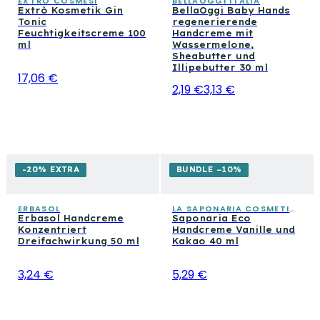
EXTRÒ COSMESI
BELLAOGGI ITALIA
Extrò Kosmetik Gin
BellaOggi Baby Hands
Tonic
regenerierende
Feuchtigkeitscreme 100
Handcreme mit
ml
Wassermelone,
Sheabutter und
Illipebutter 30 ml
17,06 €
2,19 €
3,13 €
-20% EXTRA
BUNDLE −10%
ERBASOL
LA SAPONARIA COSMETICA CONSAPEVOLE
Erbasol Handcreme
Saponaria Eco
Konzentriert
Handcreme Vanille und
Dreifachwirkung 50 ml
Kakao 40 ml
3,24 €
5,29 €