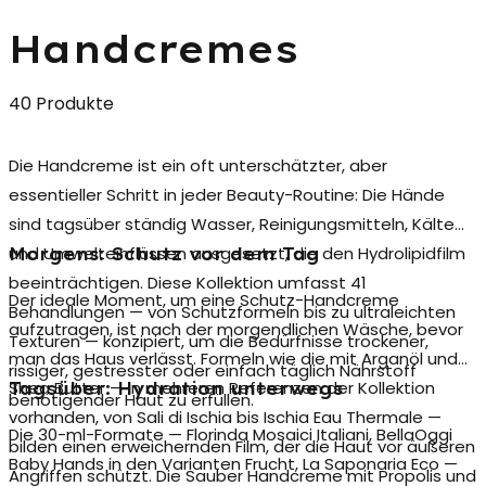
Handcremes
40 Produkte
Die
Handcreme
ist ein oft unterschätzter, aber
essentieller Schritt in jeder Beauty-Routine: Die Hände
sind tagsüber ständig Wasser, Reinigungsmitteln, Kälte
und Umwelteinflüssen ausgesetzt, die den Hydrolipidfilm
Morgens: Schutz vor dem Tag
beeinträchtigen. Diese Kollektion umfasst 41
Der ideale Moment, um eine
Schutz-Handcreme
Behandlungen — von Schutzformeln bis zu ultraleichten
aufzutragen, ist nach der morgendlichen Wäsche, bevor
Texturen — konzipiert, um die Bedürfnisse trockener,
man das Haus verlässt. Formeln wie die mit Arganöl und
rissiger, gestresster oder einfach täglich Nährstoff
Shea Butter — in mehreren Referenzen der Kollektion
Tagsüber: Hydration unterwegs
benötigender Haut zu erfüllen.
vorhanden, von Sali di Ischia bis Ischia Eau Thermale —
Die 30-ml-Formate — Florinda Mosaici Italiani, BellaOggi
bilden einen erweichernden Film, der die Haut vor äußeren
Baby Hands in den Varianten Frucht, La Saponaria Eco —
Angriffen schützt. Die Sauber Handcreme mit Propolis und