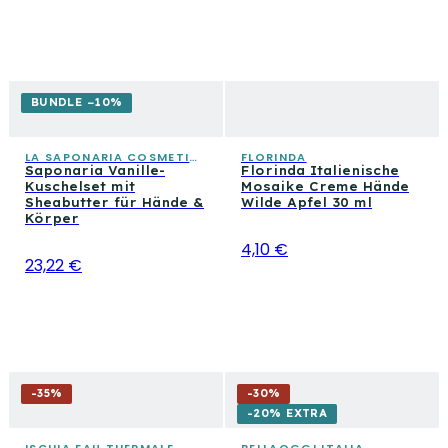
BUNDLE −10%
LA SAPONARIA COSMETICA CONSAPEVOLE
FLORINDA
Saponaria Vanille-
Florinda Italienische
Kuschelset mit
Mosaike Creme Hände
Sheabutter für Hände &
Wilde Apfel 30 ml
Körper
4,10 €
23,22 €
-
35
%
-
30
%
-20% EXTRA