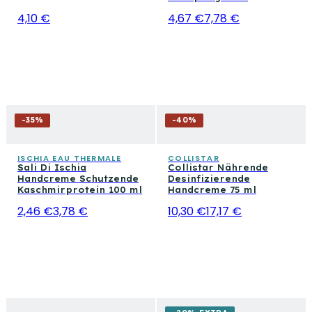
4,10 €
4,67 €
7,78 €
-
35
%
-
40
%
ISCHIA EAU THERMALE
COLLISTAR
Sali Di Ischia
Collistar Nährende
Handcreme Schutzende
Desinfizierende
Kaschmirprotein 100 ml
Handcreme 75 ml
2,46 €
3,78 €
10,30 €
17,17 €