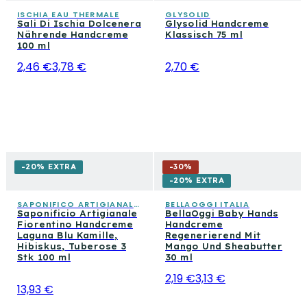
ISCHIA EAU THERMALE
GLYSOLID
Sali Di Ischia Dolcenera
Glysolid Handcreme
Nährende Handcreme
Klassisch 75 ml
100 ml
2,46 €
3,78 €
2,70 €
-20% EXTRA
-
30
%
-20% EXTRA
SAPONIFICO ARTIGIANALE FIORENTINO
BELLAOGGI ITALIA
Saponificio Artigianale
BellaOggi Baby Hands
Fiorentino Handcreme
Handcreme
Laguna Blu Kamille,
Regenerierend Mit
Hibiskus, Tuberose 3
Mango Und Sheabutter
Stk 100 ml
30 ml
2,19 €
3,13 €
13,93 €