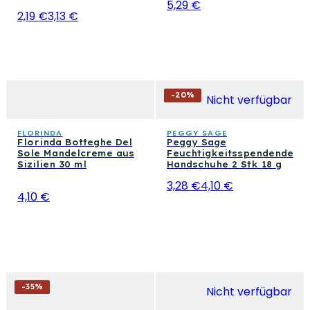
5,29 €
2,19 €
3,13 €
-
20
%
Nicht verfügbar
FLORINDA
PEGGY SAGE
Florinda Botteghe Del
Peggy Sage
Sole Mandelcreme aus
Feuchtigkeitsspendende
Sizilien 30 ml
Handschuhe 2 Stk 18 g
3,28 €
4,10 €
4,10 €
-
35
%
Nicht verfügbar