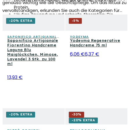
Extrakten entscheiden, wie Sali di Ischia Cashmere
genauso wichtig wie die Gesichtspflege. Um das Ritual zu
Protein.
vervollständigen, erkunden Sie auch die Kategorien für
Häufige Anwendung und schnelle Absorption:
Die
feuchtigkeitsspendende Körpercremes,
-20% EXTRA
leichten Formeln BellaOggi Baby Hands oder Florinda
-
5
%
Nagelpflegeprodukte und Nagellacke sowie
Botteghe del Sole werden ohne fettige Rückstände
Fußpflegeprodukte: Zusammen bilden sie eine
absorbiert.
SAPONIFICO ARTIGIANALE FIORENTINO
YODEYMA
Saponificio Artigianale
Yodeyma Regenerative
vollständige Pflegeroutine für die Haut unterhalb des
Nagelbehandlung:
Die Collistar Handcreme und Nagel-
Fiorentino Handcreme
Handcreme 75 ml
Halses.
Laguna Blu
Reparaturcreme wirkt auch auf die Nagelplatte und
6,06 €
6,37 €
Maiglöckchen, Mimose,
stärkt sie.
Lavendel 3 Stk. zu 100
ml
Umweltschutz:
La Saponaria Eco bietet Formeln mit
natürlichen Inhaltsstoffen in nachhaltiger Verpackung.
13,93 €
-20% EXTRA
-
30
%
-20% EXTRA