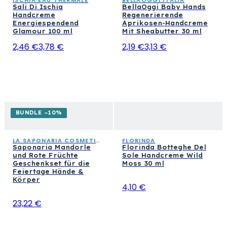
ISCHIA EAU THERMALE
BELLAOGGI ITALIA
Sali Di Ischia
BellaOggi Baby Hands
Handcreme
Regenerierende
Energiespendend
Aprikosen-Handcreme
Glamour 100 ml
Mit Sheabutter 30 ml
2,46 €
3,78 €
2,19 €
3,13 €
BUNDLE −10%
LA SAPONARIA COSMETICA CONSAPEVOLE
FLORINDA
Saponaria Mandorle
Florinda Botteghe Del
und Rote Früchte
Sole Handcreme Wild
Geschenkset für die
Moss 30 ml
Feiertage Hände &
Körper
4,10 €
23,22 €