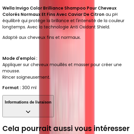
Wella Invigo Color Brilliance Shampoo Pour Cheveux
Colorés Normaux Et Fins Avec Caviar De Citron
au pH
équilibré qui protège la brillance et l'intensité de la couleur
longtemps. Avec la technologie Anti Oxidant Shield.
Adapté aux cheveux fins et normaux.
Mode d'emploi :
Appliquer sur cheveux mouillés et masser pour créer une
mousse.
Rincer soigneusement.
Format :
300 ml
Informations de livraison
Cela pourrait aussi vous intéresser