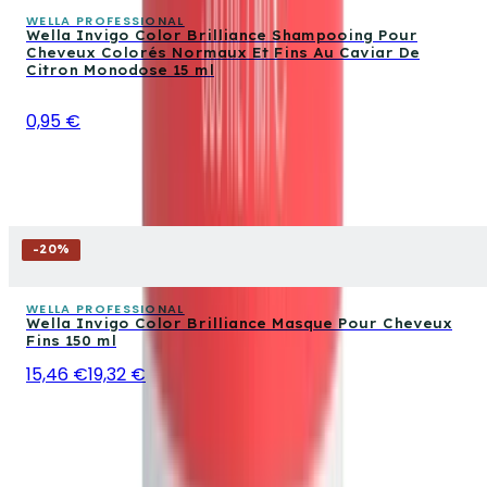
WELLA PROFESSIONAL
Wella Invigo Color Brilliance Shampooing Pour
Cheveux Colorés Normaux Et Fins Au Caviar De
Citron Monodose 15 ml
0,95 €
-
20
%
WELLA PROFESSIONAL
Wella Invigo Color Brilliance Masque Pour Cheveux
Fins 150 ml
15,46 €
19,32 €