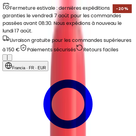
Fermeture estivale : dernières expéditions
-
20
%
garanties le vendredi 7 août pour les commandes
passées avant 08:30. Nous expédions à nouveau le
lundi 17 août.
Livraison gratuite pour les commandes supérieures
à 150 €
Paiements sécurisés
Retours faciles
Francia
· FR
· EUR