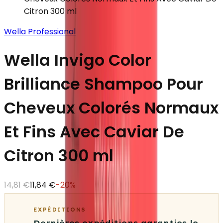
Citron 300 ml
Wella Professional
Wella Invigo Color
Brilliance Shampoo Pour
Cheveux Colorés Normaux
Et Fins Avec Caviar De
Citron 300 ml
14,81 €
11,84 €
-
20
%
EXPÉDITIONS
Dernières expéditions garanties le