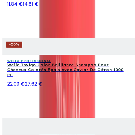
11,84 €
14,81 €
-
20
%
WELLA PROFESSIONAL
Wella Invigo Color Brilliance Shampoo Pour
Cheveux Colorés Épais Avec Caviar De Citron 1000
ml
22,09 €
27,62 €