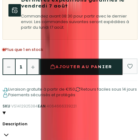
vendredi 7 août
Commandez avant 08:30 pour partir avec le dernier
envoi. Les commandes suivantes seront expédiées à
partir du lundi 17 août.
Plus que 1 en stock
−
+
1
AJOUTER AU PANIER
Livraison gratuite à partir de €150
Retours faciles sous 14 jours
Paiements sécurisés et protégés
SKU
VS1412925384
EAN
4064666339221
Description