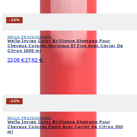
-
20
%
WELLA PROFESSIONAL
Wella Invigo Color Brilliance Shampoo Pour
Cheveux Colorés Normaux Et Fins Avec Caviar De
Citron 1000 ml
22,09 €
27,62 €
-
20
%
WELLA PROFESSIONAL
Wella Invigo Color Brilliance Shampoo Pour
Cheveux Colorés Épais Avec Caviar De Citron 300
ml