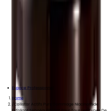
Espace Professionnel
Home
/
Collistar Actifs Purs Gommage Niacinamide
Exfoliant Séboéquilibrant Pour Tous Les Types De