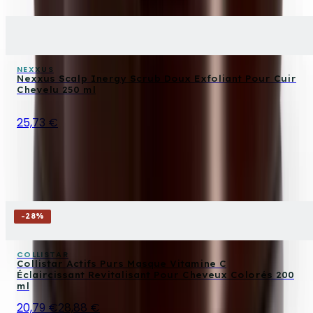
NEXXUS
Nexxus Scalp Inergy Scrub Doux Exfoliant Pour Cuir
Chevelu 250 ml
25,73 €
-
28
%
COLLISTAR
Collistar Actifs Purs Masque Vitamine C
Éclaircissant Revitalisant Pour Cheveux Colorés 200
ml
20,79 €
28,88 €