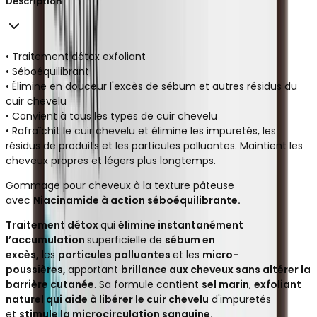
Description
• Traitement détox exfoliant
• Séboéquilibrant
• Élimine en douceur l'excès de sébum et autres résidus du
cuir chevelu
• Convient à tous les types de cuir chevelu
• Rafraîchit le cuir chevelu
et élimine les impuretés, les
résidus de produits et les particules polluantes.
Maintient les
cheveux propres et légers plus longtemps.
Gommage pour cheveux à la texture pâteuse
avec
Niacinamide à action séboéquilibrante.
Traitement détox
qui
élimine instantanément
l’accumulation
superficielle de
sébum en
excès,
les
particules polluantes
et les
micro-
poussières,
apportant
brillance aux cheveux sans altérer la
barrière cutanée
. Sa formule contient
sel marin
,
exfoliant
naturel qui aide à libérer le cuir chevelu
d'impuretés
et
stimule la microcirculation sanguine.