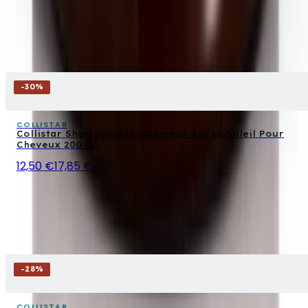
-
30
%
COLLISTAR
Collistar Shampoo Récupérateur Après-Soleil Pour
Cheveux 200 ml
12,50 €
17,85 €
-
28
%
COLLISTAR