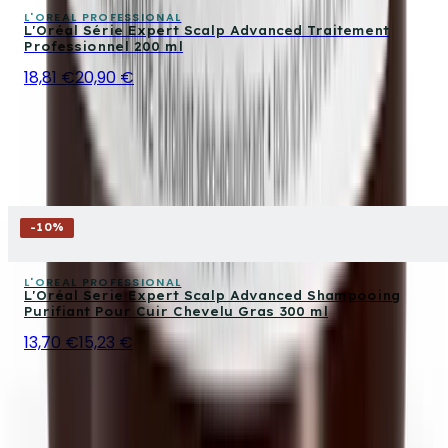
L'OREAL PROFESSIONAL
L'Oréal Série Expert Scalp Advanced Traitement
Professionnel 200 ml
18,81 €
20,90 €
-
10
%
L'OREAL PROFESSIONAL
L'Oréal Serie Expert Scalp Advanced Shampooing
Purifiant Pour Cuir Chevelu Gras 300 ml
13,70 €
15,23 €