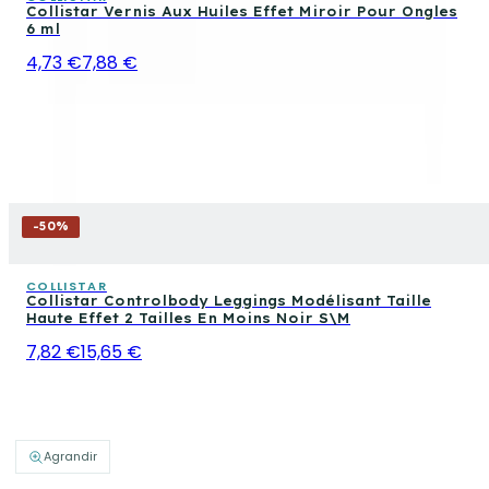
Collistar Vernis Aux Huiles Effet Miroir Pour Ongles
6 ml
4,73 €
7,88 €
-
50
%
COLLISTAR
Collistar Controlbody Leggings Modélisant Taille
Haute Effet 2 Tailles En Moins Noir S\M
7,82 €
15,65 €
Agrandir