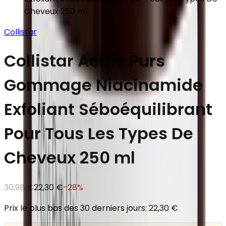
Cheveux 250 ml
Collistar
Collistar Actifs Purs
Gommage Niacinamide
Exfoliant Séboéquilibrant
Pour Tous Les Types De
Cheveux 250 ml
30,98 €
22,30 €
-
28
%
Prix le plus bas des 30 derniers jours: 22,30 €