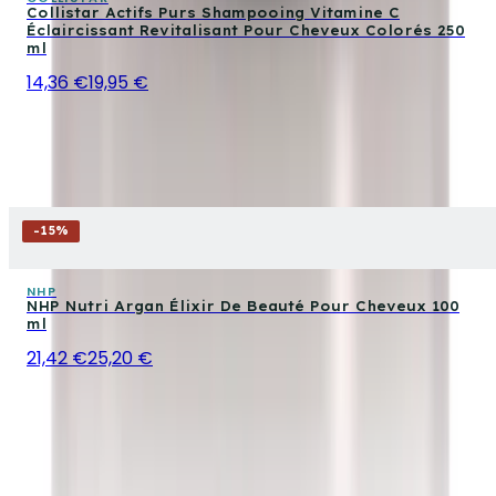
Collistar Actifs Purs Shampooing Vitamine C
Éclaircissant Revitalisant Pour Cheveux Colorés 250
ml
14,36 €
19,95 €
-
15
%
NHP
NHP Nutri Argan Élixir De Beauté Pour Cheveux 100
ml
21,42 €
25,20 €