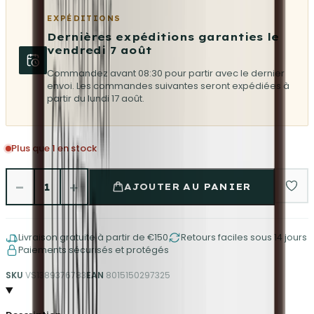
EXPÉDITIONS
Dernières expéditions garanties le
vendredi 7 août
Commandez avant 08:30 pour partir avec le dernier
envoi. Les commandes suivantes seront expédiées à
partir du lundi 17 août.
Plus que 1 en stock
−
+
1
AJOUTER AU PANIER
Livraison gratuite à partir de €150
Retours faciles sous 14 jours
Paiements sécurisés et protégés
SKU
VS1389376783
EAN
8015150297325