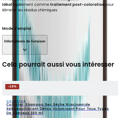
Idéal
également comme
traitement post-coloration
pour
éliminer les résidus chimiques.
Mode d'emploi :
Informations de livraison
Cela pourrait aussi vous intéresser
-
28
%
COLLISTAR
Collistar Shampoo Sec Sèche Niacinamide
Séboéquilibrant Détox Volumisant Pour Tous Types
De Cheveux 150 ml