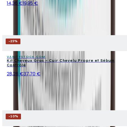
14,36 €
19,95 €
-
25
%
VANITYSTOCK.COM
Kit Cheveux Gras – Cuir Chevelu Propre et Sébum
Contrôlé
28,28 €
37,70 €
-
10
%